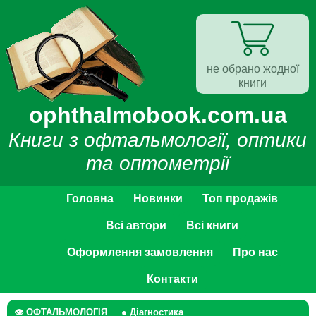
не обрано жодної
книги
ophthalmobook.com.ua
Книги з офтальмології, оптики
та оптометрії
Головна
Новинки
Топ продажів
Всі автори
Всі книги
Оформлення замовлення
Про нас
Контакти
👁 ОФТАЛЬМОЛОГІЯ
● Діагностика