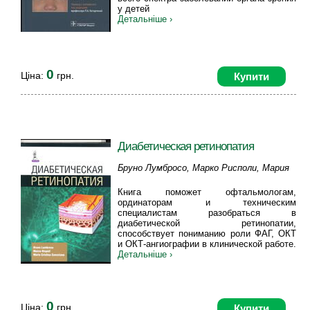
у детей
Детальніше ›
0
Ціна:
грн.
Купити
Диабетическая ретинопатия
Бруно Лумбросо, Марко Рисполи, Мария
Кристина Савастано
Книга поможет офтальмологам,
ординаторам и техническим
специалистам разобраться в
диабетической ретинопатии,
способствует пониманию роли ФАГ, ОКТ
и ОКТ-ангиографии в клинической работе.
Детальніше ›
0
Ціна:
грн.
Купити