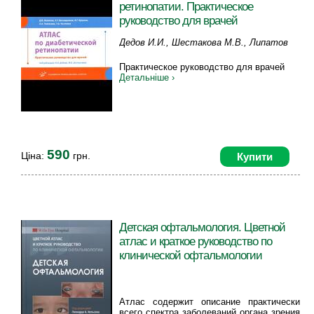
ретинопатии. Практическое
руководство для врачей
Дедов И.И., Шестакова М.В., Липатов
Д.В., Бессмертная Е.Г., Кузьмин А.Г.,
Практическое руководство для врачей
Толкачева А.А., Чистяков Т.А.
Детальніше ›
590
Ціна:
грн.
Купити
Детская офтальмология. Цветной
атлас и краткое руководство по
клинической офтальмологии
Атлас содержит описание практически
всего спектра заболеваний органа зрения