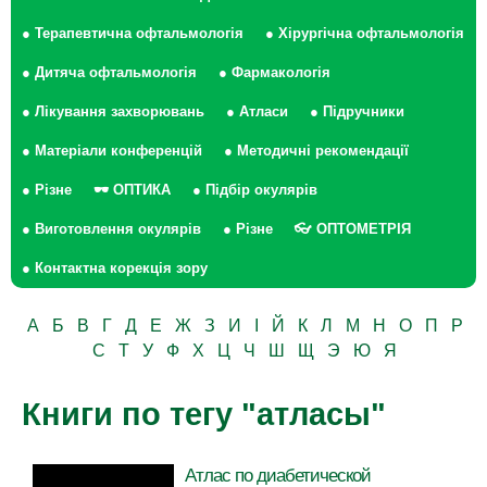
● Терапевтична офтальмологія
● Хірургічна офтальмологія
● Дитяча офтальмологія
● Фармакологія
● Лікування захворювань
● Атласи
● Підручники
● Матеріали конференцій
● Методичні рекомендації
● Різне
🕶 ОПТИКА
● Підбір окулярів
● Виготовлення окулярів
● Різне
👓 ОПТОМЕТРІЯ
● Контактна корекція зору
А
Б
В
Г
Д
Е
Ж
З
И
І
Й
К
Л
М
Н
О
П
Р
С
Т
У
Ф
Х
Ц
Ч
Ш
Щ
Э
Ю
Я
Книги по тегу "атласы"
Атлас по диабетической