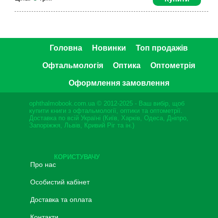
Головна
Новинки
Топ продажів
Офтальмологія
Оптика
Оптометрія
Оформлення замовлення
ophthalmobook.com.ua © 2012-2025 - Ваш вибір, щоб
купити книги з офтальмології, оптики та оптометрії.
Доставка по всій Україні (Київ, Харків, Одеса, Дніпро,
Запоріжжя, Львів, Кривий Ріг та ін.)
КОРИСТУВАЧУ
Про нас
Особистий кабінет
Доставка та оплата
Контакти