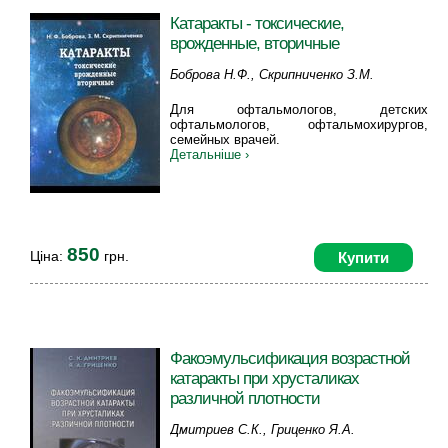
Катаракты - токсические,
врожденные, вторичные
Боброва Н.Ф., Скрипниченко З.М.
Для офтальмологов, детских
офтальмологов, офтальмохирургов,
семейных врачей.
Детальніше ›
850
Ціна:
грн.
Купити
Факоэмульсификация возрастной
катаракты при хрусталиках
различной плотности
Дмитриев C.К., Гриценко Я.А.