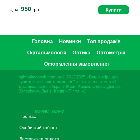
950
Ціна:
грн.
Купити
Головна
Новинки
Топ продажів
Офтальмологія
Оптика
Оптометрія
Оформлення замовлення
ophthalmobook.com.ua © 2012-2025 - Ваш вибір, щоб
купити книги з офтальмології, оптики та оптометрії.
Доставка по всій Україні (Київ, Харків, Одеса, Дніпро,
Запоріжжя, Львів, Кривий Ріг та ін.)
КОРИСТУВАЧУ
Про нас
Особистий кабінет
Доставка та оплата