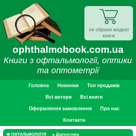
не обрано жодної
книги
ophthalmobook.com.ua
Книги з офтальмології, оптики
та оптометрії
Головна
Новинки
Топ продажів
Всі автори
Всі книги
Оформлення замовлення
Про нас
Контакти
👁 ОФТАЛЬМОЛОГІЯ
● Діагностика