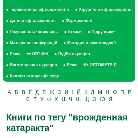
● Терапевтична офтальмологія
● Хірургічна офтальмологія
● Дитяча офтальмологія
● Фармакологія
● Лікування захворювань
● Атласи
● Підручники
● Матеріали конференцій
● Методичні рекомендації
● Різне
🕶 ОПТИКА
● Підбір окулярів
● Виготовлення окулярів
● Різне
👓 ОПТОМЕТРІЯ
● Контактна корекція зору
А
Б
В
Г
Д
Е
Ж
З
И
І
Й
К
Л
М
Н
О
П
Р
С
Т
У
Ф
Х
Ц
Ч
Ш
Щ
Э
Ю
Я
Книги по тегу "врожденная
катаракта"