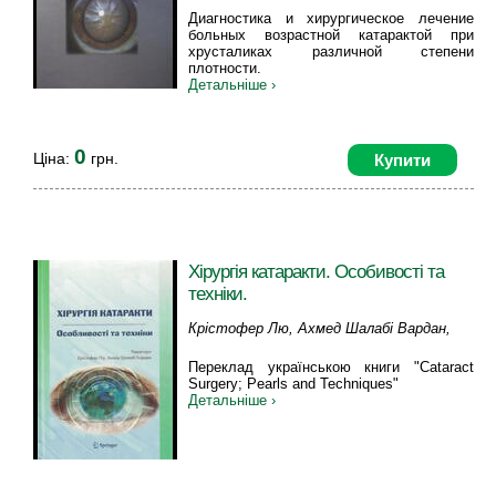
Диагностика и хирургическое лечение
больных возрастной катарактой при
хрусталиках различной степени
плотности.
Детальніше ›
0
Ціна:
грн.
Купити
Хірургія катаракти. Особивості та
техніки.
Крістофер Лю, Ахмед Шалабі Вардан,
Вітовська О.П., Поліщук І.М.
Переклад українською книги "Cataract
Surgery; Pearls and Techniques"
Детальніше ›