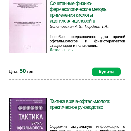
Сочетанные физико-
фармакологические методы
применения кислоты
ацетилсалициловой в
офтальмологии
Волотовская А.В., Гюрджян Т.А.,
Колтович Г.К., Козловская Л.Е.,
Пособие предназначено для врачей
Красильникова В.Л., Дудич О.Н.
офтальмологов и физиотерапевтов
стационаров и поликлиник.
Детальніше ›
50
Ціна:
грн.
Купити
Тактика врача-офтальмолога:
практическое руководство
Содержит актуальную информацию о
диагностике, лечении и профилактике