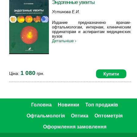
Эндогенные увеиты
Устинова Е.И.
Издание предназначено врачам-
офтальмологам, интернам, клиническим
ординаторам и аспирантам медицинских
вузов
Детальніше ›
1 080
Ціна:
грн.
Купити
Головна
Новинки
Топ продажів
Офтальмологія
Оптика
Оптометрія
Оформлення замовлення