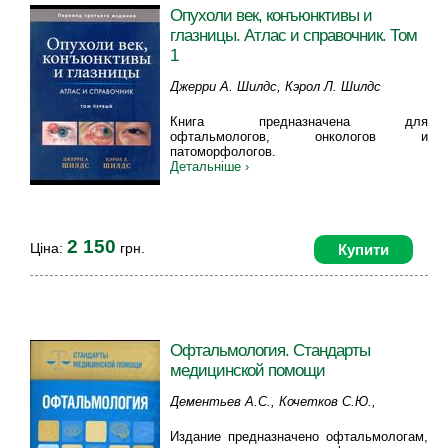
Опухоли век, конъюнктивы и
глазницы. Атлас и справочник. Том
1
Джерри А. Шилдс, Кэрол Л. Шилдс
Книга предназначена для
офтальмологов, онкологов и
патоморфологов.
Детальніше ›
2 150
Ціна:
грн.
Купити
Офтальмология. Стандарты
медицинской помощи
Дементьев А.С., Кочетков С.Ю.,
Чепанова Е.Ю.
Издание предназначено офтальмологам,