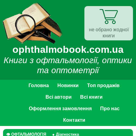
не обрано жодної
книги
ophthalmobook.com.ua
Книги з офтальмології, оптики
та оптометрії
Головна
Новинки
Топ продажів
Всі автори
Всі книги
Оформлення замовлення
Про нас
Контакти
👁 ОФТАЛЬМОЛОГІЯ
● Діагностика