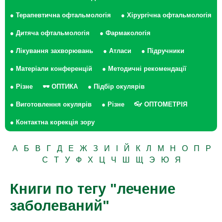
● Терапевтична офтальмологія
● Хірургічна офтальмологія
● Дитяча офтальмологія
● Фармакологія
● Лікування захворювань
● Атласи
● Підручники
● Матеріали конференцій
● Методичні рекомендації
● Різне
🕶 ОПТИКА
● Підбір окулярів
● Виготовлення окулярів
● Різне
👓 ОПТОМЕТРІЯ
● Контактна корекція зору
А
Б
В
Г
Д
Е
Ж
З
И
І
Й
К
Л
М
Н
О
П
Р
С
Т
У
Ф
Х
Ц
Ч
Ш
Щ
Э
Ю
Я
Книги по тегу "лечение
заболеваний"