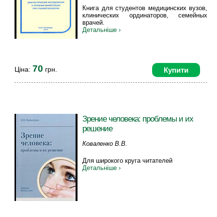
Медведникова Т.Н., Левко М.А.,
Книга для студентов медицинских вузов,
Мартынова Е.Б., Малеванная О.А.,
клинических ординаторов, семейных
врачей.
Корелина В.Е.
Детальніше ›
70
Ціна:
грн.
Купити
Зрение человека: проблемы и их
решение
Коваленко В.В.
Для широкого круга читателей
Детальніше ›