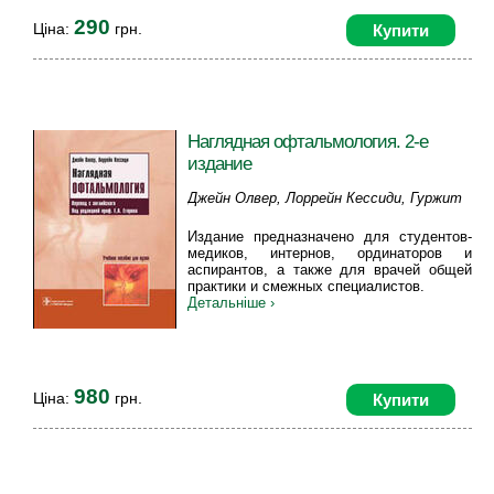
290
Ціна:
грн.
Купити
Наглядная офтальмология. 2-е
издание
Джейн Олвер, Лоррейн Кессиди, Гуржит
Джутли, Лора Кроули
Издание предназначено для студентов-
медиков, интернов, ординаторов и
аспирантов, а также для врачей общей
практики и смежных специалистов.
Детальніше ›
980
Ціна:
грн.
Купити