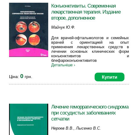
Конъюнктивиты. Современная
лекарственная терапия. Издание
второе, дополненное
Майчук Ю.Ф.
Для врачей-офтальмологов и семейных
врачей с ориентацией на опыт
применения лекарственных средств в
лечении основных клинических форм
конъюнктивитов и
блефароконъюнктивитов
Детальніше ›
0
Ціна:
грн.
Купити
Лечение геморрагического синдрома
при сосудистых заболеваниях
сетчатки
Нероев В.В., Лысенко В.С.