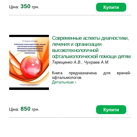
350
Ціна:
грн.
Купити
Современные аспекты диагностики,
лечения и организации
высокотехнологичной
офтальмологической помощи детям
с активными стадиями ретинопатии
Терещенко А.В., Чухраев А.М.
недоношенных
Книга предназначена для врачей-
офтальмологов.
Детальніше ›
850
Ціна:
грн.
Купити