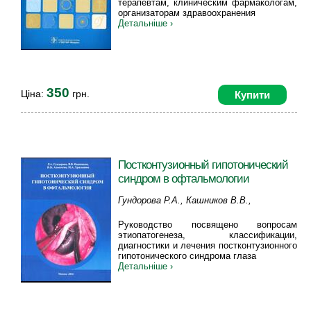
терапевтам, клиническим фармакологам,
организаторам здравоохранения
Детальніше ›
350
Ціна:
грн.
Купити
Постконтузионный гипотонический
синдром в офтальмологии
Гундорова Р.А., Кашников В.В.,
Алексеева И.Б., Хральцова М.А.
Руководство посвящено вопросам
этиопатогенеза, классификации,
диагностики и лечения постконтузионного
гипотонического синдрома глаза
Детальніше ›