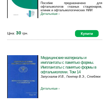
Пособие предназначено для
офтальмологов глазных стационаров,
клиник и офтальмологических НИИ
Детальніше ›
30
Ціна:
грн.
Купити
Медицинские материалы и
имплантаты с памятью формы.
Имплантаты с памятью формы в
офтальмологии. Том 14
Запускалов И.В., Гюнтер В.Э., Стеблюк
А.Н., Березовская А,А., Ходоренко В.Н.,
Могильная Г.М., Новиков В.А., Мельник
Детальніше ›
Д.Д., Радкевич А.А., Еременко А.И.