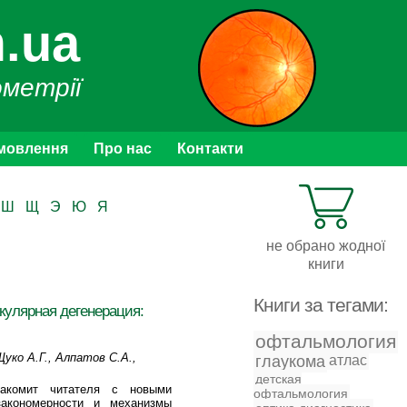
.ua
ометрії
мовлення
Про нас
Контакти
Ш
Щ
Э
Ю
Я
не обрано жодної
книги
Книги за тегами:
кулярная дегенерация:
офтальмология
уко А.Г., Алпатов С.А.,
глаукома
атлас
детская
накомит читателя с новыми
офтальмология
закономерности и механизмы