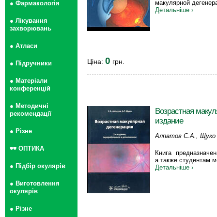
макулярной дегенер
● Фармакологія
Детальніше ›
● Лікування
захворювань
● Атласи
0
Ціна:
грн.
● Підручники
● Матеріали
конференцій
● Методичні
Возрастная макул
рекомендації
издание
● Різне
Алпатов С.А., Щуко 
🕶 ОПТИКА
Книга предназначе
а также студентам м
● Підбір окулярів
Детальніше ›
● Виготовлення
окулярів
● Різне