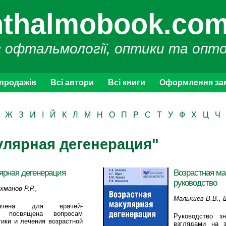
thalmobook.com
з офтальмології, оптики та опт
 продажів
Всі автори
Всі книги
Оформлення за
Ж
З
И
І
Й
К
Л
М
Н
О
П
Р
С
Т
У
Ф
Х
Ц
Ч
кулярная дегенерация"
ярная дегенерация
Возрастная ма
руководство
хманов Р.Р.,
Малышев В.В., Щ
начена для врачей-
Урнева Е.М.
и посвящена вопросам
Руководство з
тики и лечения возрастной
взглядами на 