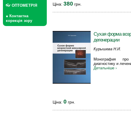
380
Ціна:
грн.
👓 ОПТОМЕТРІЯ
● Контактна
корекція зору
Сухая форма воз
дегенерации
Курышева Н.И.
Монография про 
диагностику и лече
Детальніше ›
0
Ціна:
грн.