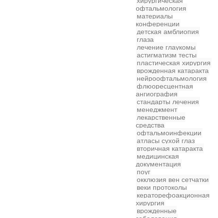
хирургическая
офтальмология
материалы
конференции
детская
амблиопия
глаза
лечение глаукомы
астигматизм
тесты
пластическая хирургия
врожденная катаракта
нейроофтальмология
флюоресцентная
ангиография
стандарты лечения
менеджмент
лекарственные
средства
офтальмоинфекции
атласы
сухой глаз
вторичная катаракта
медицинская
документация
поуг
окклюзия вен сетчатки
веки
протоколы
кераторефоакционная
хирургия
врожденные