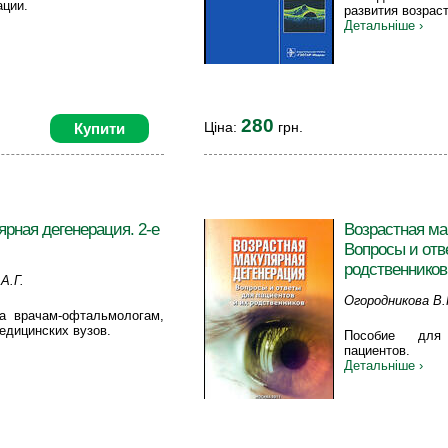
ации.
развития возрас
Детальніше ›
280
Ціна:
грн.
Купити
ярная дегенерация. 2-е
Возрастная ма
Вопросы и отв
родственников
А.Г.
Огородникова В.
на врачам-офтальмологам,
А.В., Городничий
едицинских вузов.
Пособие для 
Лоскутов И.А., 
пациентов.
Детальніше ›