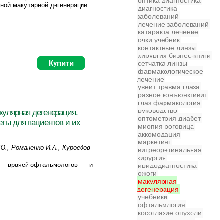
оптика
диагностика
тной макулярной дегенерации.
диагностика
заболеваний
лечение заболеваний
катаракта
лечение
очки
учебник
контактные линзы
хирургия
бизнес-книги
Купити
сетчатка
линзы
фармакологическое
лечение
увеит
травма глаза
разное
конъюнктивит
глаз
фармакология
руководство
кулярная дегенерация.
оптометрия
диабет
еты для пациентов и их
миопия
роговица
аккомодация
маркетинг
Ю., Романенко И.А., Куроедов
витреоретинальная
хирургия
 В.В., Сольнов Н.М.,
врачей-офтальмологов и
иридодиагностика
Кушим З.П., Александров А.С.
ожоги
макулярная
дегенерация
учебники
офтальмлогия
косоглазие
опухоли