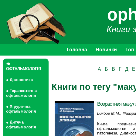
oph
Книги 
Головна
Новинки
Топ
👁
ОФТАЛЬМОЛОГІЯ
А
Б
В
Г
Д
Е
● Діагностика
Книги по тегу "ма
● Терапевтична
офтальмологія
Возрастная макул
● Хірургічна
офтальмологія
Бикбов М.М., Файзра
Ярмухаметова А.Л.
● Дитяча
Книга предназ
офтальмологія
офтальмологов 
патогенеза, диагнос