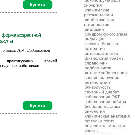
реконструктивная
Купити
хирургия
клинические
рекомендации
диабетическая
ретинопатия
анатомия
синдром сухого глаза
я форма возрастной
инфекции
макулы
глазные болезни
патология
., Король А.Р., Задорожный
ортокератология
физиология
травмы
практикующих врачей
справочник
 научных работников.
подбор очков
детские заболевания
зрение
підручник
ретинопатия
близорукость
сахарный диабет
заболевания
ОКТ
заболевания орбиты
Купити
блефаропластика
онкология
клиническая анатомия
офтальмjлогия
онкоофтальмология
увеиты