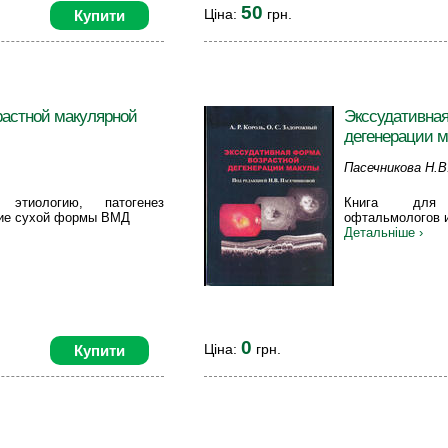
50
Ціна:
грн.
Купити
растной макулярной
Экссудативна
дегенерации 
Пасечникова Н.В
О.С.
этиологию, патогенез
Книга для 
ние сухой формы ВМД
офтальмологов и
Детальніше ›
0
Ціна:
грн.
Купити