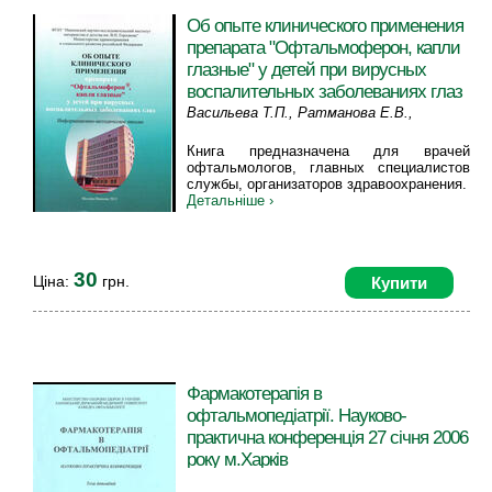
Об опыте клинического применения
препарата "Офтальмоферон, капли
глазные" у детей при вирусных
воспалительных заболеваниях глаз
Васильева Т.П., Ратманова Е.В.,
Чумаков А.С., Филькина Е.В., Чуракова
Книга предназначена для врачей
Е.В.
офтальмологов, главных специалистов
службы, организаторов здравоохранения.
Детальніше ›
30
Ціна:
грн.
Купити
Фармакотерапія в
офтальмопедіатрії. Науково-
практична конференція 27 січня 2006
року м.Харків