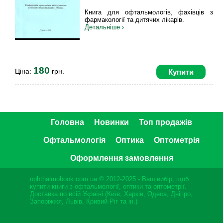
Книга для офтальмологів, фахівців з
фармакології та дитячих лікарів.
Детальніше ›
180
Ціна:
грн.
Купити
Головна
Новинки
Топ продажів
Офтальмологія
Оптика
Оптометрія
Оформлення замовлення
ophthalmobook.com.ua © 2012-2025 - Ваш вибір, щоб
купити книги з офтальмології, оптики та оптометрії.
Доставка по всій Україні (Київ, Харків, Одеса, Дніпро,
Запоріжжя, Львів, Кривий Ріг та ін.)