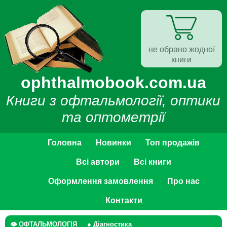
не обрано жодної
книги
ophthalmobook.com.ua
Книги з офтальмології, оптики
та оптометрії
Головна
Новинки
Топ продажів
Всі автори
Всі книги
Оформлення замовлення
Про нас
Контакти
👁 ОФТАЛЬМОЛОГІЯ
● Діагностика