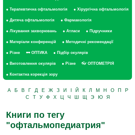
● Терапевтична офтальмологія
● Хірургічна офтальмологія
● Дитяча офтальмологія
● Фармакологія
● Лікування захворювань
● Атласи
● Підручники
● Матеріали конференцій
● Методичні рекомендації
● Різне
🕶 ОПТИКА
● Підбір окулярів
● Виготовлення окулярів
● Різне
👓 ОПТОМЕТРІЯ
● Контактна корекція зору
А
Б
В
Г
Д
Е
Ж
З
И
І
Й
К
Л
М
Н
О
П
Р
С
Т
У
Ф
Х
Ц
Ч
Ш
Щ
Э
Ю
Я
Книги по тегу
"офтальмопедиатрия"