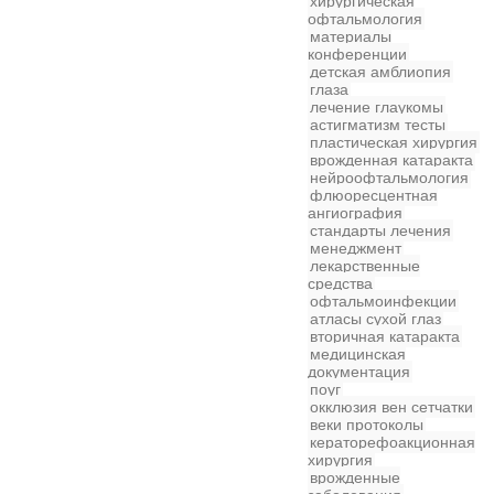
хирургическая
офтальмология
материалы
конференции
детская
амблиопия
глаза
лечение глаукомы
астигматизм
тесты
пластическая хирургия
врожденная катаракта
нейроофтальмология
флюоресцентная
ангиография
стандарты лечения
менеджмент
лекарственные
средства
офтальмоинфекции
атласы
сухой глаз
вторичная катаракта
медицинская
документация
поуг
окклюзия вен сетчатки
веки
протоколы
кераторефоакционная
хирургия
врожденные