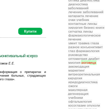
оптика
диагностика
диагностика
заболеваний
лечение заболеваний
катаракта
лечение
очки
учебник
контактные линзы
хирургия
бизнес-книги
Купити
сетчатка
линзы
фармакологическое
лечение
увеит
травма глаза
разное
конъюнктивит
глаз
фармакология
руководство
ьюнктивальный ксероз
оптометрия
диабет
миопия
роговица
Сомов Е.Е.
аккомодация
маркетинг
информация о препаратах и
витреоретинальная
ечения больных, страдающих
хирургия
го глаза».
иридодиагностика
ожоги
макулярная
дегенерация
учебники
офтальмлогия
косоглазие
опухоли