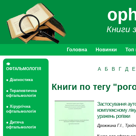
oph
Книги 
Головна
Новинки
Топ
👁
ОФТАЛЬМОЛОГІЯ
А
Б
В
Г
Д
Е
● Діагностика
Книги по тегу "рог
● Терапевтична
офтальмологія
Застосування ауто
● Хірургічна
комплексному ліку
офтальмологія
уражень рогівки
● Дитяча
Дрожжина Г.І., Трой
офтальмологія