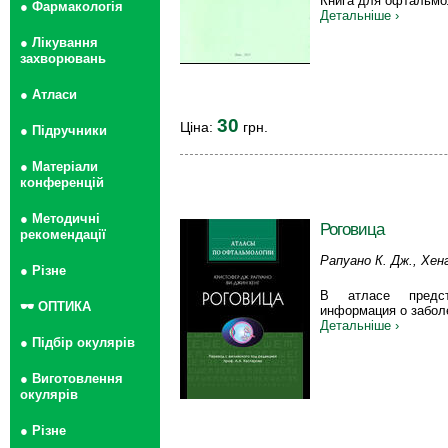
Книга для офтальмо
● Фармакологія
Детальніше ›
● Лікування
захворювань
● Атласи
30
Ціна:
грн.
● Підручники
● Матеріали
конференцій
● Методичні
Роговица
рекомендації
Рапуано К. Дж., Хенг
● Різне
В атласе предст
🕶 ОПТИКА
информация о забол
Детальніше ›
● Підбір окулярів
● Виготовлення
окулярів
● Різне