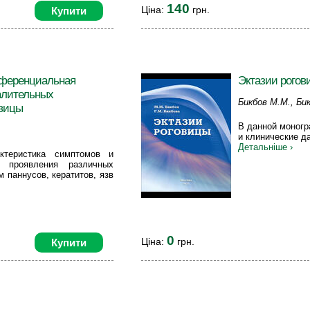
140
Ціна:
грн.
Купити
ференциальная
Эктазии рогов
алительных
Бикбов М.М., Бик
овицы
В данной моног
и клинические д
Детальніше ›
ктеристика симптомов и
 проявления различных
 паннусов, кератитов, язв
0
Ціна:
грн.
Купити