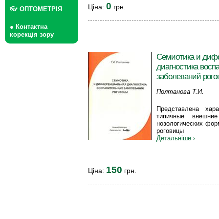
0
Ціна:
грн.
👓 ОПТОМЕТРІЯ
● Контактна
корекція зору
Семиотика и диф
диагностика восп
заболеваний рог
Полтанова Т.И.
Представлена хара
типичные внешние
нозологических форм
роговицы
Детальніше ›
150
Ціна:
грн.