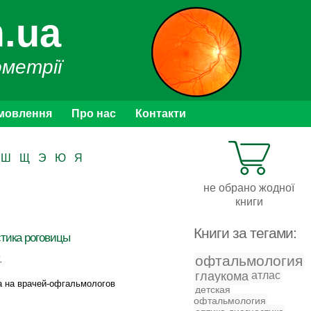
.ua
ометрії
мовлення
Про нас
Контакти
Ш
Щ
Э
Ю
Я
не обрано жодної
книги
Книги за тегами:
тика роговицы
офтальмология
.
глаукома
атлас
а на врачей-офгальмологов
детская
офтальмология