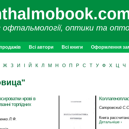
thalmobook.com
з офтальмології, оптики та опт
 продажів
Всі автори
Всі книги
Оформлення за
Ж
З
И
І
Й
К
Л
М
Н
О
П
Р
С
Т
У
Ф
Х
Ц
Ч
овица"
сироватки крові в
Коллагеноплас
ванні торпідних
Сапоровский С.С
Книга рассчитан
ченко Л.Ф.
Детальніше ›