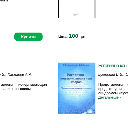
логів
100
Ціна:
грн.
Купити
Роговично-кон
 В., Каспаров А.А.
Бржеский В.В., 
авлена исчерпывающая
Представлена 
еваниях роговицы.
средств для л
синдромом «сухо
Детальніше ›