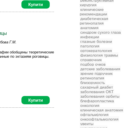
реконструктивная
Купити
хирургия
клинические
рекомендации
диабетическая
ретинопатия
анатомия
синдром сухого глаза
ицы
инфекции
глазные болезни
бова Г.М.
патология
ортокератология
рафии обобщены теоретические
физиология
травмы
анные по эктазиям роговицы.
справочник
подбор очков
детские заболевания
зрение
підручник
ретинопатия
близорукость
сахарный диабет
заболевания
ОКТ
заболевания орбиты
Купити
блефаропластика
онкология
клиническая анатомия
офтальмjлогия
онкоофтальмология
увеиты