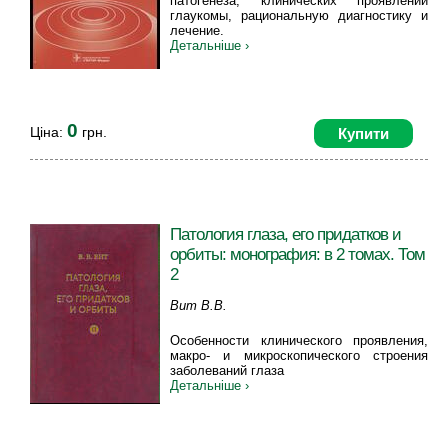
патогенеза, клинических проявлений
глаукомы, рациональную диагностику и
лечение.
Детальніше ›
0
Ціна:
грн.
Купити
Патология глаза, его придатков и
орбиты: монография: в 2 томах. Том
2
Вит В.В.
Особенности клинического проявления,
макро- и микроскопического строения
заболеваний глаза
Детальніше ›