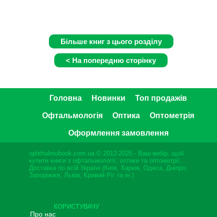
Головна
Новинки
Топ продажів
Офтальмологія
Оптика
Оптометрія
Оформлення замовлення
ophthalmobook.com.ua © 2012-2025 - Ваш вибір, щоб
купити книги з офтальмології, оптики та оптометрії.
Доставка по всій Україні (Київ, Харків, Одеса, Дніпро,
Запоріжжя, Львів, Кривий Ріг та ін.)
КОРИСТУВАЧУ
Про нас