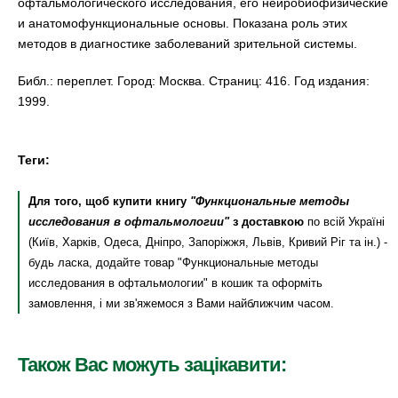
офтальмологического исследования, его нейробиофизические
и анатомофункциональные основы. Показана роль этих
методов в диагностике заболеваний зрительной системы.
Библ.: переплет. Город: Москва. Страниц: 416. Год издания:
1999.
Теги:
Для того, щоб купити книгу
"Функциональные методы
исследования в офтальмологии"
з доставкою
по всій Україні
(Київ, Харків, Одеса, Дніпро, Запоріжжя, Львів, Кривий Ріг та ін.) -
будь ласка, додайте товар "Функциональные методы
исследования в офтальмологии" в кошик та оформіть
замовлення, і ми зв'яжемося з Вами найближчим часом.
Також Вас можуть зацікавити: