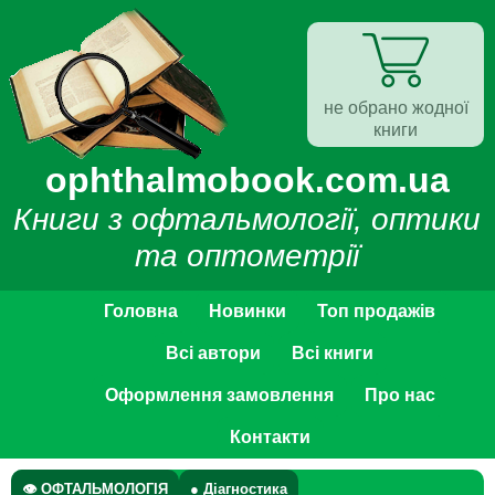
не обрано жодної
книги
ophthalmobook.com.ua
Книги з офтальмології, оптики
та оптометрії
Головна
Новинки
Топ продажів
Всі автори
Всі книги
Оформлення замовлення
Про нас
Контакти
👁 ОФТАЛЬМОЛОГІЯ
● Діагностика