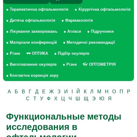
● Терапевтична офтальмологія
● Хірургічна офтальмологія
● Дитяча офтальмологія
● Фармакологія
● Лікування захворювань
● Атласи
● Підручники
● Матеріали конференцій
● Методичні рекомендації
● Різне
🕶 ОПТИКА
● Підбір окулярів
● Виготовлення окулярів
● Різне
👓 ОПТОМЕТРІЯ
● Контактна корекція зору
А
Б
В
Г
Д
Е
Ж
З
И
І
Й
К
Л
М
Н
О
П
Р
С
Т
У
Ф
Х
Ц
Ч
Ш
Щ
Э
Ю
Я
Функциональные методы
исследования в