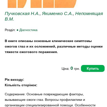
Пучковская Н.А.
,
Якименко С.А.
,
Непомнящая
В.М.
Розділ:
● Діагностика
В книге описаны основные клинические симптомы
ожогов глаз и их осложнений, различные методы оценки
тяжести ожогового поражения.
0
Купить
Ціна:
грн.
Рік виходу:
Кількість сторінок:
Содержание: Основные повреждающие факторы,
вызывающие ожоги глаз. Вопросы профилактики и
организации специализированной помощи. Особенности