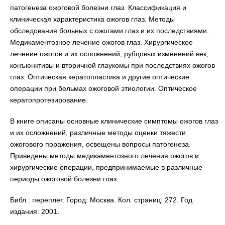
патогенеза ожоговой болезни глаз. Классификация и
клиническая характеристика ожогов глаз. Методы
обследования больных с ожогами глаз и их последствиями.
Медикаментозное лечение ожогов глаз. Хирургическое
лечение ожогов и их осложнений, рубцовых изменений век,
конъюнктивы и вторичной глаукомы при последствиях ожогов
глаз. Оптическая кератопластика и другие оптические
операции при бельмах ожоговой этиологии. Оптическое
кератопротезирование.
В книге описаны основные клинические симптомы ожогов глаз
и их осложнений, различные методы оценки тяжести
ожогового поражения, освещены вопросы патогенеза.
Приведены методы медикаментозного лечения ожогов и
хирургические операции, предпринимаемые в различные
периоды ожоговой болезни глаз.
Библ.: переплет. Город: Москва. Кол. страниц: 272. Год
издания: 2001.