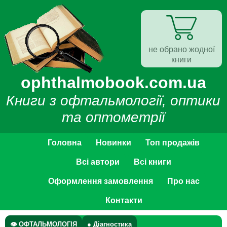
не обрано жодної
книги
ophthalmobook.com.ua
Книги з офтальмології, оптики
та оптометрії
Головна
Новинки
Топ продажів
Всі автори
Всі книги
Оформлення замовлення
Про нас
Контакти
👁 ОФТАЛЬМОЛОГІЯ
● Діагностика