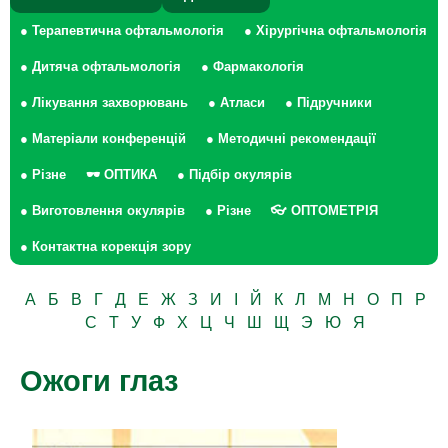
● Терапевтична офтальмологія
● Хірургічна офтальмологія
● Дитяча офтальмологія
● Фармакологія
● Лікування захворювань
● Атласи
● Підручники
● Матеріали конференцій
● Методичні рекомендації
● Різне
🕶 ОПТИКА
● Підбір окулярів
● Виготовлення окулярів
● Різне
👓 ОПТОМЕТРІЯ
● Контактна корекція зору
А
Б
В
Г
Д
Е
Ж
З
И
І
Й
К
Л
М
Н
О
П
Р
С
Т
У
Ф
Х
Ц
Ч
Ш
Щ
Э
Ю
Я
Ожоги глаз