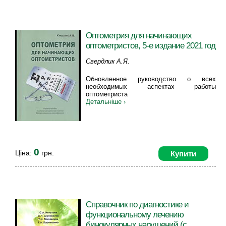
Оптометрия для начинающих
оптометристов, 5-е издание 2021 год
Свердлик А.Я.
Обновленное руководство о всех
необходимых аспектах работы
оптометриста
Детальніше ›
0
Ціна:
грн.
Купити
Справочник по диагностике и
функциональному лечению
бинокулярных нарушений (с