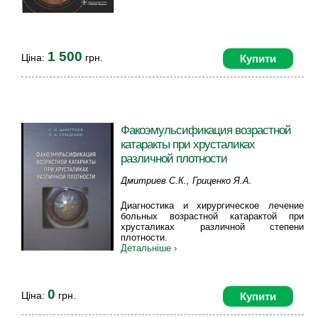
1 500
Ціна:
грн.
Купити
Факоэмульсификация возрастной
катаракты при хрусталиках
различной плотности
Дмитриев C.К., Гриценко Я.А.
Диагностика и хирургическое лечение
больных возрастной катарактой при
хрусталиках различной степени
плотности.
Детальніше ›
0
Ціна:
грн.
Купити