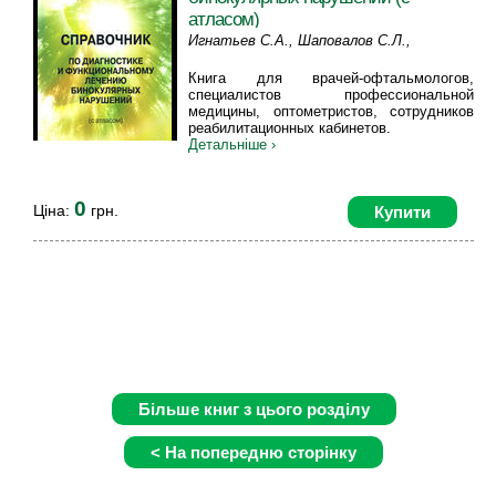
атласом)
Игнатьев С.А., Шаповалов С.Л.,
Милявская Т.И., Корнюшина Т.А.
Книга для врачей-офтальмологов,
специалистов профессиональной
медицины, оптометристов, сотрудников
реабилитационных кабинетов.
Детальніше ›
0
Ціна:
грн.
Купити