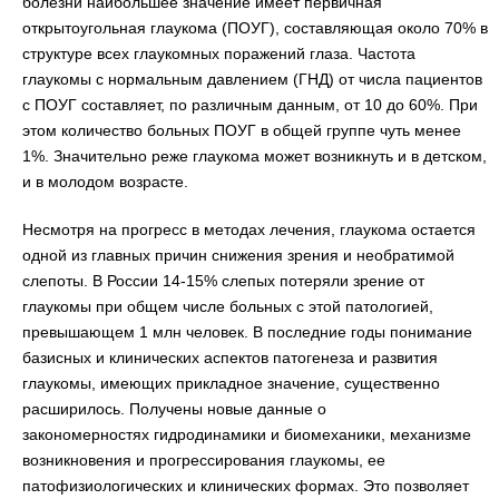
болезни наибольшее значение имеет первичная
открытоугольная глаукома (ПОУГ), составляющая около 70% в
структуре всех глаукомных поражений глаза. Частота
глаукомы с нормальным давлением (ГНД) от числа пациентов
с ПОУГ составляет, по различным данным, от 10 до 60%. При
этом количество больных ПОУГ в общей группе чуть менее
1%. Значительно реже глаукома может возникнуть и в детском,
и в молодом возрасте.
Несмотря на прогресс в методах лечения, глаукома остается
одной из главных причин снижения зрения и необратимой
слепоты. В России 14-15% слепых потеряли зрение от
глаукомы при общем числе больных с этой патологией,
превышающем 1 млн человек. В последние годы понимание
базисных и клинических аспектов патогенеза и развития
глаукомы, имеющих прикладное значение, существенно
расширилось. Получены новые данные о
закономерностях гидродинамики и биомеханики, механизме
возникновения и прогрессирования глаукомы, ее
патофизиологических и клинических формах. Это позволяет