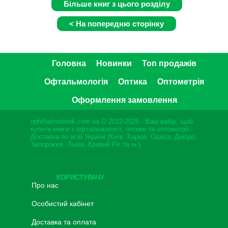
Головна
Новинки
Топ продажів
Офтальмологія
Оптика
Оптометрія
Оформлення замовлення
ophthalmobook.com.ua © 2012-2025 - Ваш вибір, щоб
купити книги з офтальмології, оптики та оптометрії.
Доставка по всій Україні (Київ, Харків, Одеса, Дніпро,
Запоріжжя, Львів, Кривий Ріг та ін.)
КОРИСТУВАЧУ
Про нас
Особистий кабінет
Доставка та оплата