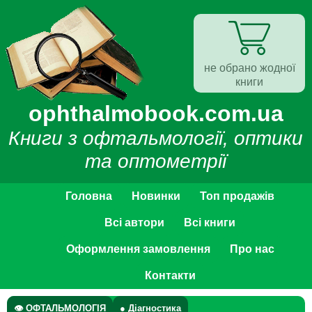
не обрано жодної
книги
ophthalmobook.com.ua
Книги з офтальмології, оптики
та оптометрії
Головна
Новинки
Топ продажів
Всі автори
Всі книги
Оформлення замовлення
Про нас
Контакти
👁 ОФТАЛЬМОЛОГІЯ
● Діагностика