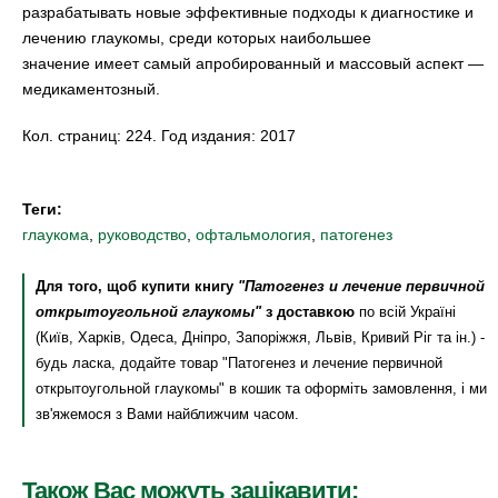
разрабатывать новые эффективные подходы к диагностике и
лечению глаукомы, среди которых наибольшее
значение имеет самый апробированный и массовый аспект —
медикаментозный.
Кол. страниц: 224. Год издания: 2017
Теги:
глаукома
,
руководство
,
офтальмология
,
патогенез
Для того, щоб купити книгу
"Патогенез и лечение первичной
открытоугольной глаукомы"
з доставкою
по всій Україні
(Київ, Харків, Одеса, Дніпро, Запоріжжя, Львів, Кривий Ріг та ін.) -
будь ласка, додайте товар "Патогенез и лечение первичной
открытоугольной глаукомы" в кошик та оформіть замовлення, і ми
зв'яжемося з Вами найближчим часом.
Також Вас можуть зацікавити: