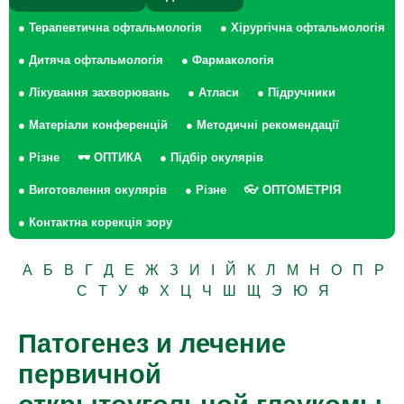
● Терапевтична офтальмологія
● Хірургічна офтальмологія
● Дитяча офтальмологія
● Фармакологія
● Лікування захворювань
● Атласи
● Підручники
● Матеріали конференцій
● Методичні рекомендації
● Різне
🕶 ОПТИКА
● Підбір окулярів
● Виготовлення окулярів
● Різне
👓 ОПТОМЕТРІЯ
● Контактна корекція зору
А
Б
В
Г
Д
Е
Ж
З
И
І
Й
К
Л
М
Н
О
П
Р
С
Т
У
Ф
Х
Ц
Ч
Ш
Щ
Э
Ю
Я
Патогенез и лечение
первичной