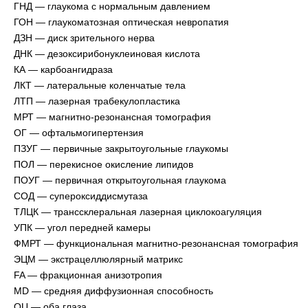
ГНД — глаукома с нормальным давлением
ГОН — глаукоматозная оптическая невропатия
ДЗН — диск зрительного нерва
ДНК — дезоксирибонуклеиновая кислота
КА — карбоангидраза
ЛКТ — латеральные коленчатые тела
ЛТП — лазерная трабекулопластика
МРТ — магнитно-резонансная томография
ОГ — офтальмогипертензия
ПЗУГ — первичные закрытоугольные глаукомы
ПОЛ — перекисное окисление липидов
ПОУГ — первичная открытоугольная глаукома
СОД — супероксиддисмутаза
ТЛЦК — транссклеральная лазерная циклокоагуляция
УПК — угол передней камеры
ФМРТ — функциональная магнитно-резонансная томография
ЭЦМ — экстрацеллюлярный матрикс
FA — фракционная анизотропия
MD — средняя диффузионная способность
OU — оба глаза