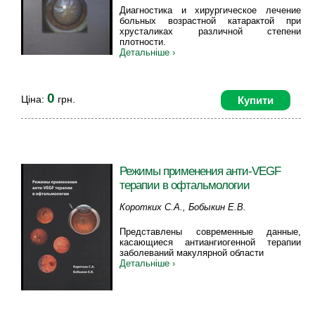
Диагностика и хирургическое лечение
больных возрастной катарактой при
хрусталиках различной степени
плотности.
Детальніше ›
0
Ціна:
грн.
Купити
Режимы применения анти-VEGF
терапии в офтальмологии
Коротких С.А., Бобыкин Е.В.
Представлены современные данные,
касающиеся антиангиогенной терапии
заболеваний макулярной области
Детальніше ›