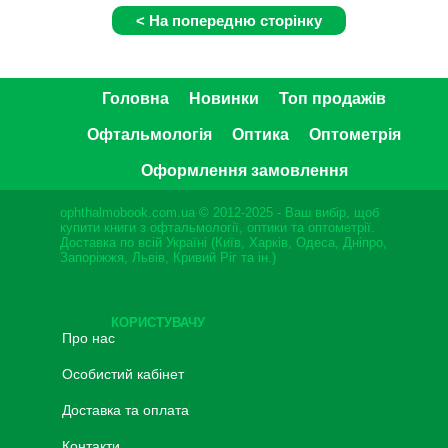
Головна
Новинки
Топ продажів
Офтальмологія
Оптика
Оптометрія
Оформлення замовлення
ophthalmobook.com.ua © 2012-2025 - Ваш вибір, щоб
купити книги з офтальмології, оптики та оптометрії.
Доставка по всій Україні (Київ, Харків, Одеса, Дніпро,
Запоріжжя, Львів, Кривий Ріг та ін.)
КОРИСТУВАЧУ
Про нас
Особистий кабінет
Доставка та оплата
Контакти