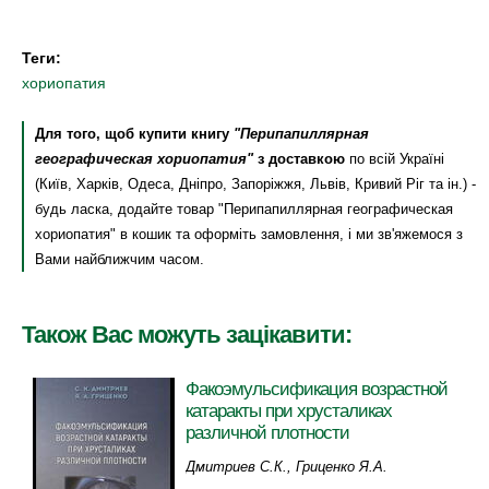
Теги:
хориопатия
Для того, щоб купити книгу
"Перипапиллярная
географическая хориопатия"
з доставкою
по всій Україні
(Київ, Харків, Одеса, Дніпро, Запоріжжя, Львів, Кривий Ріг та ін.) -
будь ласка, додайте товар "Перипапиллярная географическая
хориопатия" в кошик та оформіть замовлення, і ми зв'яжемося з
Вами найближчим часом.
Також Вас можуть зацікавити:
Факоэмульсификация возрастной
катаракты при хрусталиках
различной плотности
Дмитриев C.К., Гриценко Я.А.