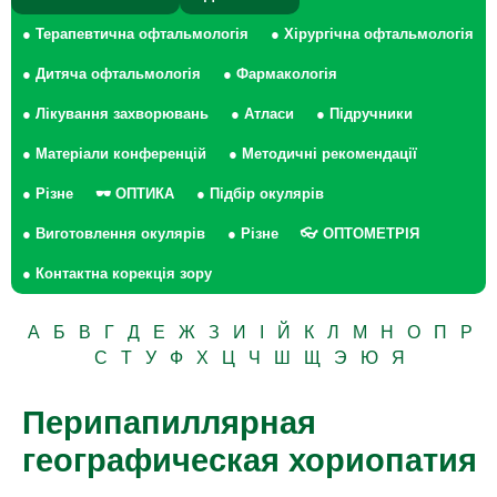
● Терапевтична офтальмологія
● Хірургічна офтальмологія
● Дитяча офтальмологія
● Фармакологія
● Лікування захворювань
● Атласи
● Підручники
● Матеріали конференцій
● Методичні рекомендації
● Різне
🕶 ОПТИКА
● Підбір окулярів
● Виготовлення окулярів
● Різне
👓 ОПТОМЕТРІЯ
● Контактна корекція зору
А
Б
В
Г
Д
Е
Ж
З
И
І
Й
К
Л
М
Н
О
П
Р
С
Т
У
Ф
Х
Ц
Ч
Ш
Щ
Э
Ю
Я
Перипапиллярная
географическая хориопатия