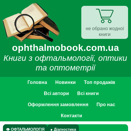
не обрано жодної
книги
ophthalmobook.com.ua
Книги з офтальмології, оптики
та оптометрії
Головна
Новинки
Топ продажів
Всі автори
Всі книги
Оформлення замовлення
Про нас
Контакти
👁 ОФТАЛЬМОЛОГІЯ
● Діагностика