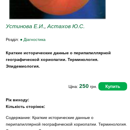
Устинова Е.И.
,
Астахов Ю.С.
Розділ:
● Діагностика
Краткие исторические данные о перипапиллярной
географической хориопатии. Терминология.
Эпидемиология.
250
Купить
Ціна:
грн.
Рік виходу:
Кількість сторінок:
Содержание: Краткие исторические данные о
перипапиллярной географической хориопатии. Терминология.