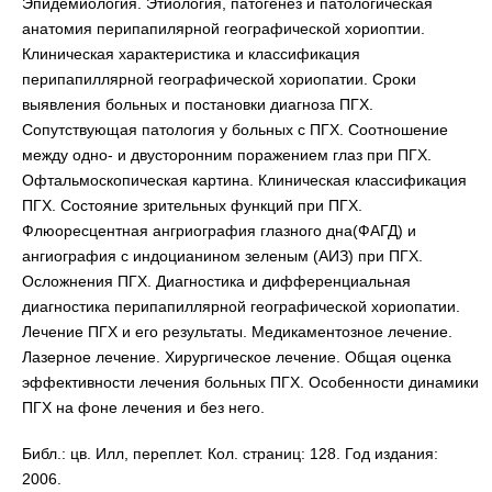
Эпидемиология. Этиология, патогенез и патологическая
анатомия перипапилярной географической хориоптии.
Клиническая характеристика и классификация
перипапиллярной географической хориопатии. Сроки
выявления больных и постановки диагноза ПГХ.
Сопутствующая патология у больных с ПГХ. Соотношение
между одно- и двусторонним поражением глаз при ПГХ.
Офтальмоскопическая картина. Клиническая классификация
ПГХ. Состояние зрительных функций при ПГХ.
Флюоресцентная ангриография глазного дна(ФАГД) и
ангиография с индоцианином зеленым (АИЗ) при ПГХ.
Осложнения ПГХ. Диагностика и дифференциальная
диагностика перипапиллярной географической хориопатии.
Лечение ПГХ и его результаты. Медикаментозное лечение.
Лазерное лечение. Хирургическое лечение. Общая оценка
эффективности лечения больных ПГХ. Особенности динамики
ПГХ на фоне лечения и без него.
Библ.: цв. Илл, переплет. Кол. страниц: 128. Год издания:
2006.