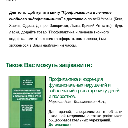
Для того, щоб купити книгу
"Профилактика и лечение
гнойного эндофтальмита"
з доставкою
по всій Україні (Київ,
Харків, Одеса, Дніпро, Запоріжжя, Львів, Кривий Ріг та ін.) - будь
ласка, додайте товар "Профилактика и лечение гнойного
эндофтальмита" в кошик та оформіть замовлення, і ми
зв'яжемося з Вами найближчим часом.
Також Вас можуть зацікавити:
Профилактика и коррекция
функциональных нарушений и
заболеваний органа зрения у детей
и подростков.
Методология,организация,технология
Мирская Н.Б., Коломенская А.Н.,
Синякина А.Д.
Для врачей, специалистов в области
школьной медицины, а также работников
общеобразовательных учреждений.
Детальніше ›