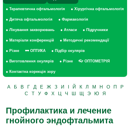
● Терапевтична офтальмологія
● Хірургічна офтальмологія
● Дитяча офтальмологія
● Фармакологія
● Лікування захворювань
● Атласи
● Підручники
● Матеріали конференцій
● Методичні рекомендації
● Різне
🕶 ОПТИКА
● Підбір окулярів
● Виготовлення окулярів
● Різне
👓 ОПТОМЕТРІЯ
● Контактна корекція зору
А
Б
В
Г
Д
Е
Ж
З
И
І
Й
К
Л
М
Н
О
П
Р
С
Т
У
Ф
Х
Ц
Ч
Ш
Щ
Э
Ю
Я
Профилактика и лечение
гнойного эндофтальмита