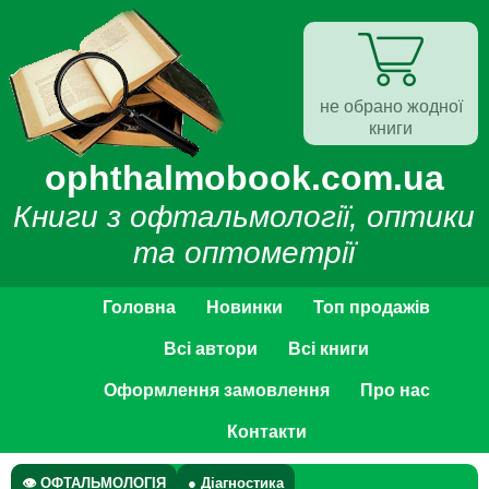
не обрано жодної
книги
ophthalmobook.com.ua
Книги з офтальмології, оптики
та оптометрії
Головна
Новинки
Топ продажів
Всі автори
Всі книги
Оформлення замовлення
Про нас
Контакти
👁 ОФТАЛЬМОЛОГІЯ
● Діагностика