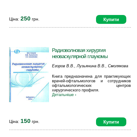
250
Ціна:
грн.
Купити
Радиоволновая хирургия
неоваскулярной глаукомы
Егоров В.В., Лузьянина В.В., Смолякова
Г.П.
Книга предназначена для практикующих
врачей-офтальмологов и сотрудников
офтальмологических центров
хирургического профиля.
Детальніше ›
150
Ціна:
грн.
Купити