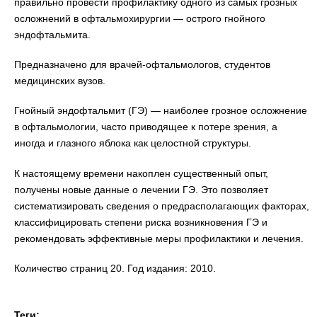
правильно провести профилактику одного из самых грозных
осложнений в офтальмохирургии — острого гнойного
эндофтальмита.
Предназначено для врачей-офтальмологов, студентов
медицинских вузов.
Гнойный эндофтальмит (ГЭ) — наиболее грозное осложнение
в офтальмологии, часто приводящее к потере зрения, а
иногда и глазного яблока как целостной структуры.
К настоящему времени накоплен существенный опыт,
получены новые данные о лечении ГЭ. Это позволяет
систематизировать сведения о предрасполагающих факторах,
классифицировать степени риска возникновения ГЭ и
рекомендовать эффективные меры профилактики и лечения.
Количество страниц 20. Год издания: 2010.
Теги: