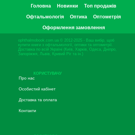
Головна
Новинки
Топ продажів
Офтальмологія
Оптика
Оптометрія
Оформлення замовлення
ophthalmobook.com.ua © 2012-2025 - Ваш вибір, щоб
купити книги з офтальмології, оптики та оптометрії.
Доставка по всій Україні (Київ, Харків, Одеса, Дніпро,
Запоріжжя, Львів, Кривий Ріг та ін.)
КОРИСТУВАЧУ
Про нас
Особистий кабінет
Доставка та оплата
Контакти