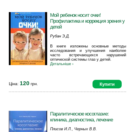
Мой ребенок носит очки!
Профилактика и коррекция зрения у
детей
Рубан Э.Д.
В книге изложены основные методы
исследования и улучшения наиболее
часто встречающихся нарушений
оптической системы глаз у детей.
Детальніше ›
120
Ціна:
грн.
Купити
Паралитическое косоглазие:
клиника, диагностика, лечение
Плисов И.Л., Черных В.В.