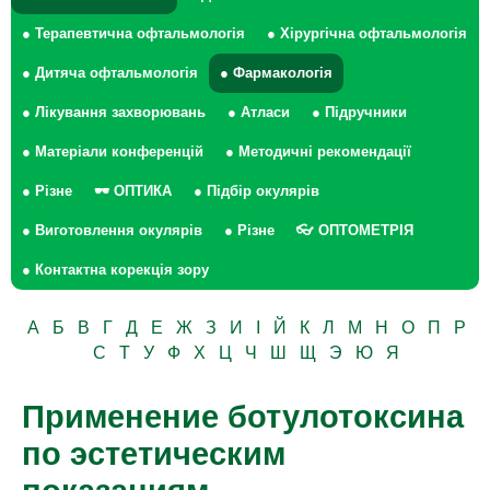
● Терапевтична офтальмологія
● Хірургічна офтальмологія
● Дитяча офтальмологія
● Фармакологія
● Лікування захворювань
● Атласи
● Підручники
● Матеріали конференцій
● Методичні рекомендації
● Різне
🕶 ОПТИКА
● Підбір окулярів
● Виготовлення окулярів
● Різне
👓 ОПТОМЕТРІЯ
● Контактна корекція зору
А
Б
В
Г
Д
Е
Ж
З
И
І
Й
К
Л
М
Н
О
П
Р
С
Т
У
Ф
Х
Ц
Ч
Ш
Щ
Э
Ю
Я
Применение ботулотоксина
по эстетическим