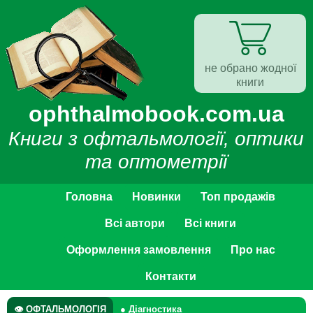
не обрано жодної
книги
ophthalmobook.com.ua
Книги з офтальмології, оптики
та оптометрії
Головна
Новинки
Топ продажів
Всі автори
Всі книги
Оформлення замовлення
Про нас
Контакти
👁 ОФТАЛЬМОЛОГІЯ
● Діагностика