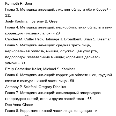
Kenneth R. Beer
Глава 3. Методика инъекций: лифтинг области лба и бровей -
211
Joely Kaufman, Jeremy В. Green
Глава 4. Методика инъекций: периорбитальная область и веки;
коррекция «гусиных лапок» - 29
Carolee М. Cutler Peck, Talmage J. Broadbent, Brian S. Biesman
Глава 5. Методика инъекций: средняя треть лица,
нериоральная область, мышца, опускающая угол рта,
подбородок, жевательные мышцы; коррекция десневой
улыбки - 39
Emily Catherine Keller, Michael S. Kaminer
Глава 6. Методика инъекций: коррекция области шеи, грудной
клетки и контура нижней части лица - 5ll
Anthony P. Sclafani, Gregory Dibelius
Глава 7. Методика инъекций: аксиллярный гипергидроз,
гипергидроз кистей, стоп и других частей тела - 65
Dee Anna Glaser
Глава 8. Коррекция нижней части лица: концепция - и