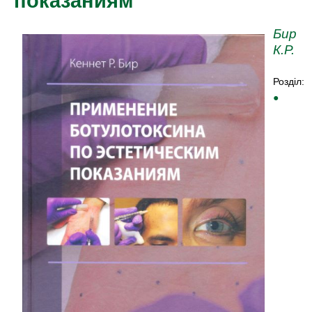
показаниям
Бир
К.Р.
Розділ:
●