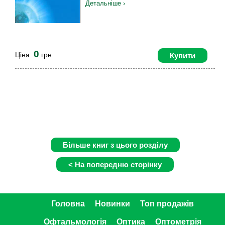
Детальніше ›
0
Ціна:
грн.
Купити
Головна
Новинки
Топ продажів
Офтальмологія
Оптика
Оптометрія