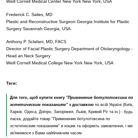
Weill Cornell Medical Center New York New York, USA
Frederick C. Sailes, MD
Plastic and Reconstructive Surgeon Georgia Institute for Plastic
Surgery Savannah Georgia, USA
Anthony P. Sclafani, MD, FACS
Director of Facial Plastic Surgery Department of Otolaryngology -
Head an Neck Surgery
Weill Cornell Medical College New York New York, USA
Теги:
Для того, щоб купити книгу
"Применение ботулотоксина по
эстетическим показаниям"
з доставкою
по всій Україні (Київ,
Харків, Одеса, Дніпро, Запоріжжя, Львів, Кривий Ріг та ін.) - будь
ласка, додайте товар "Применение ботулотоксина по
эстетическим показаниям" в кошик та оформіть замовлення, і ми
зв'яжемося з Вами найближчим часом.