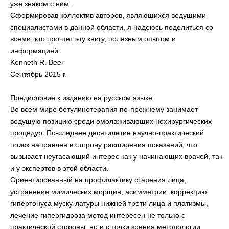
уже знаком с ним.
Сформировав коллектив авторов, являющихся ведущими
специалистами в данной области, я надеюсь поделиться со
всеми, кто прочтет эту книгу, полезным опытом и
информацией.
Kenneth R. Beer
Сентябрь 2015 г.
Предисловие к изданию на русском языке
Во всем мире ботулинотерапия по-прежнему занимает
ведущую позицию среди омолаживающих нехирургических
процедур. По-следнее десятилетие научно-практический
поиск направлен в сторону расширения показаний, что
вызывает неугасающий интерес как у начинающих врачей, так
и у экспертов в этой области.
Ориентированный на профилактику старения лица,
устранение мимических морщин, асимметрии, коррекцию
гипертонуса муску-латуры нижней трети лица и платизмы,
лечение гипергидроза метод интересен не только с
практической стороны, но и с точки зрения методологии