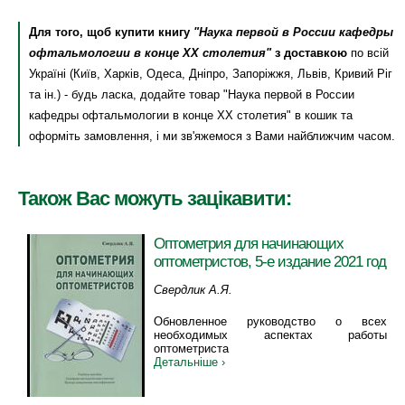
Для того, щоб купити книгу
"Наука первой в России кафедры
офтальмологии в конце ХХ столетия"
з доставкою
по всій
Україні (Київ, Харків, Одеса, Дніпро, Запоріжжя, Львів, Кривий Ріг
та ін.) - будь ласка, додайте товар "Наука первой в России
кафедры офтальмологии в конце ХХ столетия" в кошик та
оформіть замовлення, і ми зв'яжемося з Вами найближчим часом.
Також Вас можуть зацікавити:
Оптометрия для начинающих
оптометристов, 5-е издание 2021 год
Свердлик А.Я.
Обновленное руководство о всех
необходимых аспектах работы
оптометриста
Детальніше ›