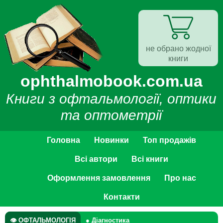
не обрано жодної
книги
ophthalmobook.com.ua
Книги з офтальмології, оптики
та оптометрії
Головна
Новинки
Топ продажів
Всі автори
Всі книги
Оформлення замовлення
Про нас
Контакти
👁 ОФТАЛЬМОЛОГІЯ
● Діагностика