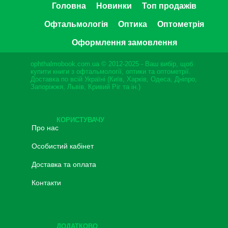
Головна
Новинки
Топ продажів
Офтальмологія
Оптика
Оптометрія
Оформлення замовлення
ophthalmobook.com.ua © 2012-2025 - Ваш вибір, щоб
купити книги з офтальмології, оптики та оптометрії.
Доставка по всій Україні (Київ, Харків, Одеса, Дніпро,
Запоріжжя, Львів, Кривий Ріг та ін.)
КОРИСТУВАЧУ
Про нас
Особистий кабінет
Доставка та оплата
Контакти
ДОДАТКОВО