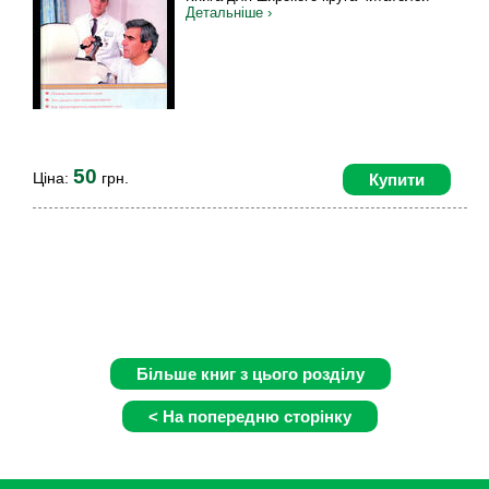
Детальніше ›
50
Ціна:
грн.
Купити