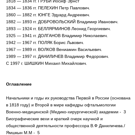
1818 — 1834 гг. ГРУБИ Иосиф Эрнст
1834 — 1836 гг. ПЕЛЕХИН Петр Павлович.
1860 — 1882 гг. ЮНГЕ Эдуард Андреевич.
1882 — 1893 гг. ДОБРОВОЛЬСКИЙ Владимир Иванович.
1893 — 1924 гг. БЕЛЛЯРМИНОВ Леонид Георгиевич.
1925 — 1941 гг. ДОЛГАНОВ Владимир Николаевич.
1942 — 1967 гг. ПОЛЯК Борис Львович.
1967 — 1989 гг. ВОЛКОВ Вениамин Васильевич.
1989 — 1997 гг. ДАНИЛИЧЕВ Владимир Федорович.
С 1997 г. ШИШКИН Михаил Михайлович.
Оглавление
Начальники и годы их руководства Первой в России (основана
в 1818 году) и Второй в мире кафедры офтальмологии
Военно-медицинской (Медико-хирургической) академии - 3
Биографические вехи и краткий очерк научной и
общественной деятельности профессора В.Ф Даниличева./
Ямшкын М.М - 5