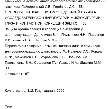
Клинические аспекты анатомо-топографических исследований
глазницы. Гайворонский И.В., Горбачев Д.С - 58
ОСНОВНЫЕ НАПРАВЛЕНИЯ ИССЛЕДОВАНИЙ НАУЧНО-
ИССЛЕДОВАТЕЛЬСКОЙ ЛАБОРАТОРИИ МИКРОХИРУРГИИ
ГЛАЗА И КОНТАКТНОЙ КОРРЕКЦИИ ЗРЕНИЯ - 83
Защита органа зрения и коррекция аметропии у
военнослужащих. Даниличев В.Ф., Плужников Н.Н., Пирожков
В.И, Ушаков Н.А., Шишкин М.М - 83
Перспективы создания новых контактных линз, в том числе
для военнослужащих. Даниличев В.Ф., Иванчев С.С., Коваль
Ю.Ф., Максимов Б.Н., Муравьева Э.В., Новиков С.А.
Павлюченко В.Н., Софронов ГА., Ушаков Н А., Шишкин М.М -
90
Фотоочерк - 97
Кол. страниц: 112. Год издания: 2000.
Теги: