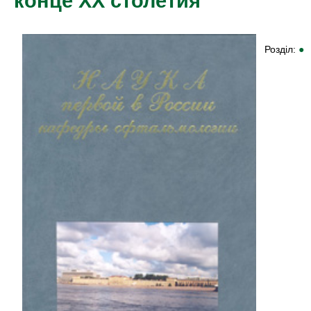
конце ХХ столетия
Розділ:
●