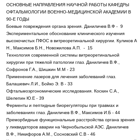
ОСНОВНЫЕ НАПРАВЛЕНИЯ НАУЧНОЙ РАБОТЫ КАФЕДРЫ
ОФТАЛЬМОЛОГИИ ВОЕННО-МЕДИЦИНСКОЙ АКАДЕМИИ В
90-Е ГОДЫ
Боевые повреждения органа зрения. Даниличев В.Ф - 9
Экспериментальное обоснование клинического изучения
высокочистых ПФОС в витреоретинальной хирургии. Куликов А
Н., Максимов Б.Н., Новожилова А.П. - 15
Технология современной системы витреоретинальной
хирургии при тяжелой патологии глаз. Даниличев В.Ф.,
Софронов Г.А., Шишкин М.М - 23
Применение лазеров для лечения заболеваний глаз.
Балашевич Л.И., Бойко Э. В - 33
Офтальмоэргономические исследования. Коскин С.А.,
Шелепин Ю.Е - 39
Ферменты и пептидные биорегуляторы при травмах и
заболеваниях глаз. Даниличев В.Ф., Максимов И.Б - 44
Преморбидные функциональные расстройства органа зрения
у ликвидаторов аварии на Чернобыльской АЭС. Даниличев
В.Ф., Никифоров А.М., Сосновский С.В - 46