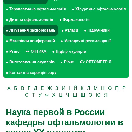
● Терапевтична офтальмологія
● Хірургічна офтальмологія
● Дитяча офтальмологія
● Фармакологія
● Лікування захворювань
● Атласи
● Підручники
● Матеріали конференцій
● Методичні рекомендації
● Різне
🕶 ОПТИКА
● Підбір окулярів
● Виготовлення окулярів
● Різне
👓 ОПТОМЕТРІЯ
● Контактна корекція зору
А
Б
В
Г
Д
Е
Ж
З
И
І
Й
К
Л
М
Н
О
П
Р
С
Т
У
Ф
Х
Ц
Ч
Ш
Щ
Э
Ю
Я
Наука первой в России
кафедры офтальмологии в