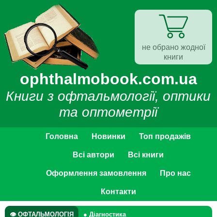
не обрано жодної
книги
ophthalmobook.com.ua
Книги з офтальмології, оптики
та оптометрії
Головна
Новинки
Топ продажів
Всі автори
Всі книги
Оформлення замовлення
Про нас
Контакти
👁 ОФТАЛЬМОЛОГІЯ
● Діагностика