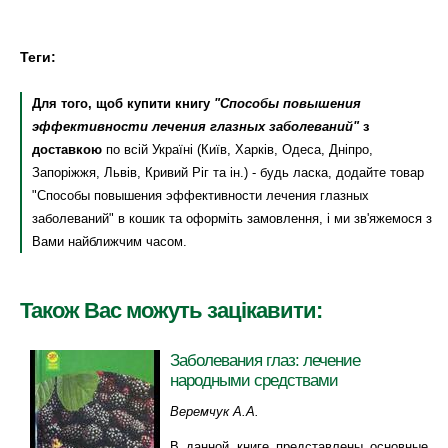
Теги:
Для того, щоб купити книгу
"Способы повышения
эффективности лечения глазных заболеваний"
з
доставкою
по всій Україні (Київ, Харків, Одеса, Дніпро,
Запоріжжя, Львів, Кривий Ріг та ін.) - будь ласка, додайте товар
"Способы повышения эффективности лечения глазных
заболеваний" в кошик та оформіть замовлення, і ми зв'яжемося з
Вами найближчим часом.
Також Вас можуть зацікавити:
Заболевания глаз: лечение
народными средствами
Веремчук А.А.
В данной книге представлены основные