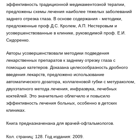
эффективность традиционной медикаментозной терапии,
предложены схемы лечения наиболее тяжелых заболеваний
заднего отрезка глаза. В основе содержания - методики,
предложенные проф Д.С. Кролем, А.П. Нестеровым и
усовершенствованные в клинике, руководимой проф. Е.И.
Сидоренко.
Авторы усовершенствовали методики подведения
лекарственных препаратов к заднему отрезку глаза с
помощью катетеров. Доказана целесообразность дробного
введения лекарств, предложено использование
автоматического дозатора, коллагеновой губки с метураколом,
двухэтапного метода лечения, инфразвука, лечебных
коктейлей. Это значительно облегчило и повысило
эффективность лечения больных, особенно в детских
клиниках.
Книга предназначенана для врачей-офтальмологов.
Кол. страниц: 128. Год издания: 2009.