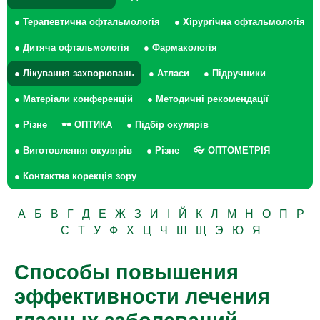
● Терапевтична офтальмологія
● Хірургічна офтальмологія
● Дитяча офтальмологія
● Фармакологія
● Лікування захворювань
● Атласи
● Підручники
● Матеріали конференцій
● Методичні рекомендації
● Різне
🕶 ОПТИКА
● Підбір окулярів
● Виготовлення окулярів
● Різне
👓 ОПТОМЕТРІЯ
● Контактна корекція зору
А
Б
В
Г
Д
Е
Ж
З
И
І
Й
К
Л
М
Н
О
П
Р
С
Т
У
Ф
Х
Ц
Ч
Ш
Щ
Э
Ю
Я
Способы повышения
эффективности лечения