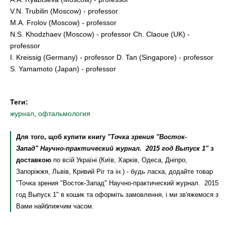
V.N. Trubilin (Moscow) - professor
M.A. Frolov (Moscow) - professor
N.S. Khodzhaev (Moscow) - professor Ch. Claoue (UK) -
professor
I. Kreissig (Germany) - professor D. Tan (Singapore) - professor
S. Yamamoto (Japan) - professor
Теги:
журнал
,
офтальмология
Для того, щоб купити книгу
"Точка зрения "Восток-
Запад" Научно-практический журнал. 2015 год Выпуск 1"
з
доставкою
по всій Україні (Київ, Харків, Одеса, Дніпро,
Запоріжжя, Львів, Кривий Ріг та ін.) - будь ласка, додайте товар
"Точка зрения "Восток-Запад" Научно-практический журнал. 2015
год Выпуск 1" в кошик та оформіть замовлення, і ми зв'яжемося з
Вами найближчим часом.