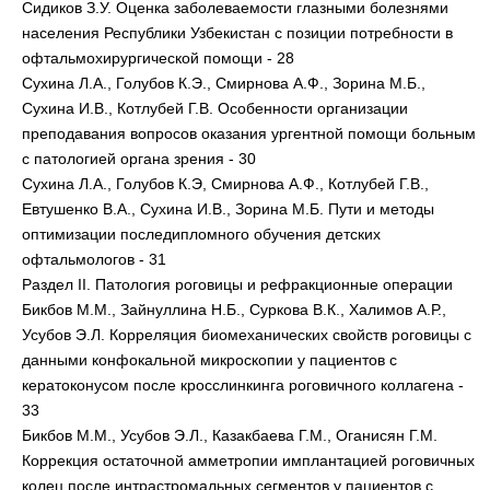
Сидиков З.У. Оценка заболеваемости глазными болезнями
населения Республики Узбекистан с позиции потребности в
офтальмохирургической помощи - 28
Сухина Л.А., Голубов К.Э., Смирнова А.Ф., Зорина М.Б.,
Сухина И.В., Котлубей Г.В. Особенности организации
преподавания вопросов оказания ургентной помощи больным
с патологией органа зрения - 30
Сухина Л.А., Голубов К.Э, Смирнова А.Ф., Котлубей Г.В.,
Евтушенко В.А., Сухина И.В., Зорина М.Б. Пути и методы
оптимизации последипломного обучения детских
офтальмологов - 31
Раздел II. Патология роговицы и рефракционные операции
Бикбов М.М., Зайнуллина Н.Б., Суркова В.К., Халимов А.Р.,
Усубов Э.Л. Корреляция биомеханических свойств роговицы с
данными конфокальной микроскопии у пациентов с
кератоконусом после кросслинкинга роговичного коллагена -
33
Бикбов М.М., Усубов Э.Л., Казакбаева Г.М., Оганисян Г.М.
Коррекция остаточной амметропии имплантацией роговичных
колец после интрастромальных сегментов у пациентов с