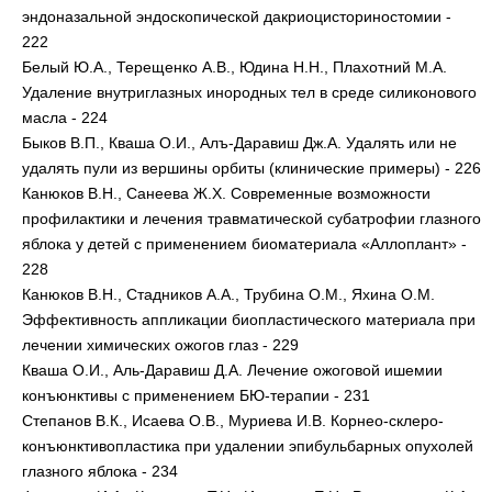
эндоназальной эндоскопической дакриоцисториностомии -
222
Белый Ю.А., Терещенко А.В., Юдина Н.Н., Плахотний М.А.
Удаление внутриглазных инородных тел в среде силиконового
масла - 224
Быков В.П., Кваша О.И., Алъ-Даравиш Дж.А. Удалять или не
удалять пули из вершины орбиты (клинические примеры) - 226
Канюков В.Н., Санеева Ж.Х. Современные возможности
профилактики и лечения травматической субатрофии глазного
яблока у детей с применением биоматериала «Аллоплант» -
228
Канюков В.Н., Стадников А.А., Трубина О.М., Яхина О.М.
Эффективность аппликации биопластического материала при
лечении химических ожогов глаз - 229
Кваша О.И., Аль-Даравиш Д.А. Лечение ожоговой ишемии
конъюнктивы с применением БЮ-терапии - 231
Степанов В.К., Исаева О.В., Муриева И.В. Корнео-склеро-
конъюнктивопластика при удалении эпибульбарных опухолей
глазного яблока - 234