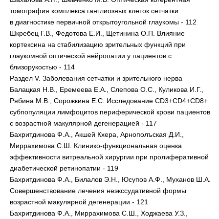
томография комплекса ганглиозных клеток сетчатки
в диагностике первичной открытоугольной глаукомы - 112
Шкребец Г.В., Федотова Е.И., Щетинина О.П. Влияние
кортексина на стабилизацию зрительных функций при
глаукомной оптической нейропатии у пациентов с
близорукостью - 114
Раздел V. Заболевания сетчатки и зрительного нерва
Балацкая Н.В., Еремеева Е.А., Слепова О.С., Куликова И.Г.,
Рябина М.В., Сорожкина Е.С. Исследование CD3+CD4+CD8+
субпопуляции лимфоцитов периферической крови пациентов
с возрастной макулярной дегенерацией - 117
Бахритдинова Ф.А., Акшей Кхера, Арнополъская Д.И.,
Миррахимова С.Ш. Клинико-функциональная оценка
эффективности витреальной хирургии при пролиферативной
диабетической ретинопатии - 119
Бахритдинова Ф.А., Билалов Э.Н., Юсупов А.Ф., Муханов Ш.А.
Совершенствование лечения неэкссудативной формы
возрастной макулярной дегенерации - 121
Бахритдинова Ф.А., Миррахимова С.Ш., Ходжаева У.З.,