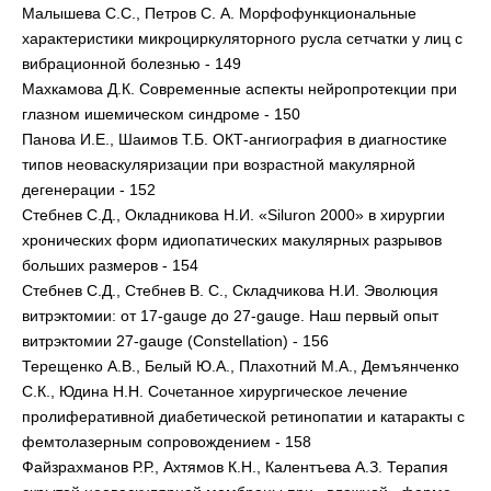
Малышева С.С., Петров С. А. Морфофункциональные
характеристики микроциркуляторного русла сетчатки у лиц с
вибрационной болезнью - 149
Махкамова Д.К. Современные аспекты нейропротекции при
глазном ишемическом синдроме - 150
Панова И.Е., Шаимов Т.Б. ОКТ-ангиография в диагностике
типов неоваскуляризации при возрастной макулярной
дегенерации - 152
Стебнев С.Д., Окладникова Н.И. «Siluron 2000» в хирургии
хронических форм идиопатических макулярных разрывов
больших размеров - 154
Стебнев С.Д., Стебнев В. С., Складчикова Н.И. Эволюция
витрэктомии: от 17-gauge до 27-gauge. Наш первый опыт
витрэктомии 27-gauge (Constellation) - 156
Терещенко А.В., Белый Ю.А., Плахотний М.А., Демъянченко
С.К., Юдина Н.Н. Сочетанное хирургическое лечение
пролиферативной диабетической ретинопатии и катаракты с
фемтолазерным сопровождением - 158
Файзрахманов Р.Р., Ахтямов К.Н., Калентъева А.З. Терапия