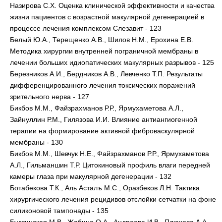
Назирова С.Х. Оценка клинической эффективности и качества
жизни пациентов с возрастной макулярной дегенерацией в
процессе лечения комплексом Слезавит - 123
Белый Ю.А., Терещенко А.В., Шилов Н.М., Ерохина Е.В.
Методика хирургии внутренней пограничной мембраны в
лечении больших идиопатических макулярных разрывов - 125
Березников А.И., Бердников А.В., Левченко Т.П. Результаты
дифференцированного лечения токсических поражений
зрительного нерва - 127
Бикбов М.М., Файзрахманов Р.Р., Ярмухаметова А.Л.,
Зайнуллин Р.М., Гилязова И.И. Влияние антиангиогенной
терапии на формирование активной фиброваскулярной
мембраны - 130
Бикбов М.М., Шевчук Н.Е., Файзрахманов Р.Р., Ярмухаметова
А.Л., Гильманшин Т.Р. Цитокиновый профиль влаги передней
камеры глаза при макулярной дегенерации - 132
Ботабекова Т.К., Аль Асталъ М.С., Оразбеков Л.Н. Тактика
хирургического лечения рецидивов отслойки сетчатки на фоне
силиконовой тампонады - 135