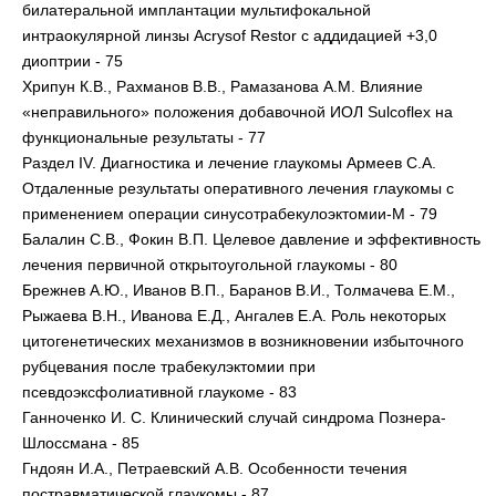
билатеральной имплантации мультифокальной
интраокулярной линзы Acrysof Restor с аддидацией +3,0
диоптрии - 75
Хрипун К.В., Рахманов В.В., Рамазанова А.М. Влияние
«неправильного» положения добавочной ИОЛ Sulcoflex на
функциональные результаты - 77
Раздел IV. Диагностика и лечение глаукомы Армеев С.А.
Отдаленные результаты оперативного лечения глаукомы с
применением операции синусотрабекулоэктомии-М - 79
Балалин С.В., Фокин В.П. Целевое давление и эффективность
лечения первичной открытоугольной глаукомы - 80
Брежнев А.Ю., Иванов В.П., Баранов В.И., Толмачева Е.М.,
Рыжаева В.Н., Иванова Е.Д., Ангалев Е.А. Роль некоторых
цитогенетических механизмов в возникновении избыточного
рубцевания после трабекулэктомии при
псевдоэксфолиативной глаукоме - 83
Ганноченко И. С. Клинический случай синдрома Познера-
Шлоссмана - 85
Гндоян И.А., Петраевский А.В. Особенности течения
постравматической глаукомы - 87