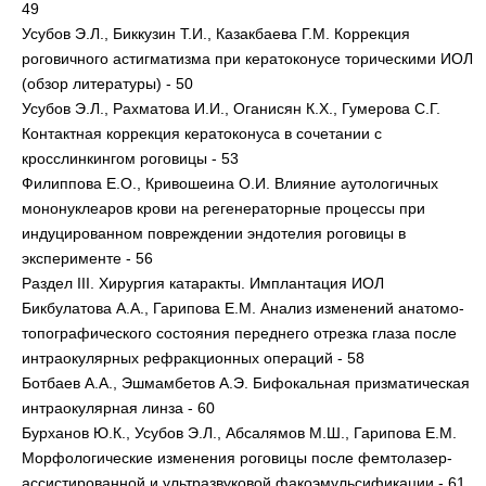
49
Усубов Э.Л., Биккузин Т.И., Казакбаева Г.М. Коррекция
роговичного астигматизма при кератоконусе торическими ИОЛ
(обзор литературы) - 50
Усубов Э.Л., Рахматова И.И., Оганисян К.Х., Гумерова С.Г.
Контактная коррекция кератоконуса в сочетании с
кросслинкингом роговицы - 53
Филиппова Е.О., Кривошеина О.И. Влияние аутологичных
мононуклеаров крови на регенераторные процессы при
индуцированном повреждении эндотелия роговицы в
эксперименте - 56
Раздел III. Хирургия катаракты. Имплантация ИОЛ
Бикбулатова А.А., Гарипова Е.М. Анализ изменений анатомо-
топографического состояния переднего отрезка глаза после
интраокулярных рефракционных операций - 58
Ботбаев А.А., Эшмамбетов А.Э. Бифокальная призматическая
интраокулярная линза - 60
Бурханов Ю.К., Усубов Э.Л., Абсалямов М.Ш., Гарипова Е.М.
Морфологические изменения роговицы после фемтолазер-
ассистированной и ультразвуковой факоэмульсификации - 61