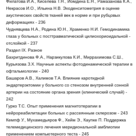
Филатова И.А., Киселева Т.Н., Иомдина Е.Н., Рамазанова К.А.,
Некрасов И.О., Ильина Н.В. Эходенситометрия в оценке
акустических свойств тканей век в норме и при рубцовых
деформациях - 236
Чуднявцева Н.А., Родина Ю.Н., Храменко Н.И. Гемодинамика
глаза у больных с посттравматической цилиохориоидальной -
отслойкой - 237
Раздел IX. Разное
Бахритдинова Ф.А., Нарзикулова К.И., Миррахимова С.Ш.,
Курьязова З.Х. Научные аспекты фотодинамической терапии в
офтальмологии - 240
Башаров А.В., Халимов Т.А. Влияние каротидной
эндартерэктомии у больного со стенозом внутренней сонной
артерии на состояние органа зрения (клинический случай) -
242
Гурко Т.С. Опыт применения магнитотерапии в
нейрореабилитации больных с рассеянным склерозом - 243
Кемпф У., Мухамедьяров Ф., Хейм Э., Каупке П. Поддержка
телемедицинского лечения меридиональной амблиопии
применением компьютерного теста - 245