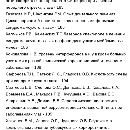
антибактериального препарата Сигницеф при лечении
переднего отрезка глаза - 183
Газизова И.Р., Шафикова Р.М. Опыт длительного лечения
Циклоспорином А пациентов с осложненными формами
синдрома «сухого глаза» - 185
Калмыков Р.В., Каменских Т.Г. Лазерное спекл-поле в лечении
синдрома «сухого глаза» на фоне дисфункции мейбомиевых
желез - 186
Коновалова Н.В. Уровень интерферонов а и у в крови больных
увеитами с разной клинической характеристикой и течением
заболевания - 188
Сафонова Т.Н., Патеюк Л. С., Гладкова О.В. Кислотность слезы
при синдроме сухого глаза - 194
Светлова Е.В., Слепова О.С., Денисова Е.В., Ковалева Л.А.,
Еремеева Е.А., Макаров П.В., Кугушева А.Э., Вахова Е.С.,
Андрюшин А.Е., Демкин В.В. Серологическая диагностика
инфекции, вызванной вирусом герпеса человека 6 типа, при
заболеваниях глаз - 195
Хокканен В.М., Ионова О.Г., Чудинова О.В. Глутоксим в
комплексном лечении туберкулезных хориоретинитов