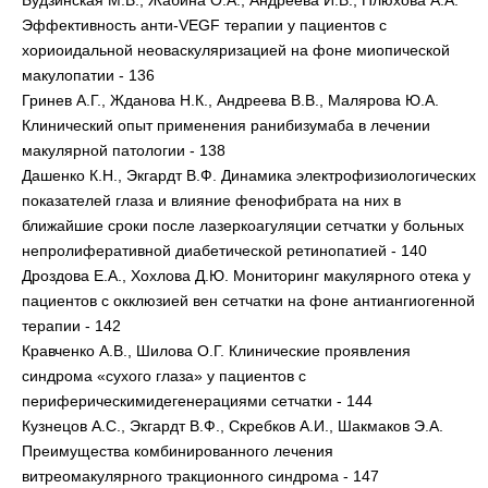
Будзинская М.В., Жабина О.А., Андреева И.В., Плюхова А.А.
Эффективность анти-VEGF терапии у пациентов с
хориоидальной неоваскуляризацией на фоне миопической
макулопатии - 136
Гринев А.Г., Жданова Н.К., Андреева В.В., Малярова Ю.А.
Клинический опыт применения ранибизумаба в лечении
макулярной патологии - 138
Дашенко К.Н., Экгардт В.Ф. Динамика электрофизиологических
показателей глаза и влияние фенофибрата на них в
ближайшие сроки после лазеркоагуляции сетчатки у больных
непролиферативной диабетической ретинопатией - 140
Дроздова Е.А., Хохлова Д.Ю. Мониторинг макулярного отека у
пациентов с окклюзией вен сетчатки на фоне антиангиогенной
терапии - 142
Кравченко А.В., Шилова О.Г. Клинические проявления
синдрома «сухого глаза» у пациентов с
периферическимидегенерациями сетчатки - 144
Кузнецов А.С., Экгардт В.Ф., Скребков А.И., Шакмаков Э.А.
Преимущества комбинированного лечения
витреомакулярного тракционного синдрома - 147