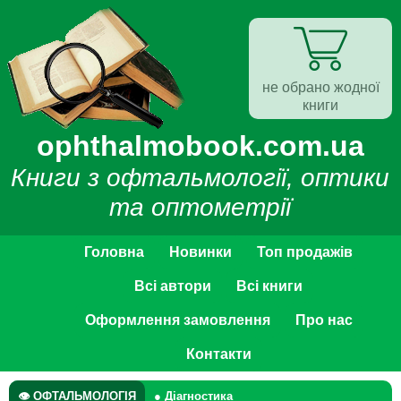
не обрано жодної
книги
ophthalmobook.com.ua
Книги з офтальмології, оптики
та оптометрії
Головна
Новинки
Топ продажів
Всі автори
Всі книги
Оформлення замовлення
Про нас
Контакти
👁 ОФТАЛЬМОЛОГІЯ
● Діагностика