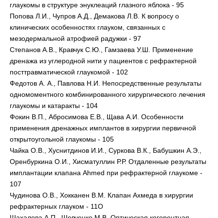
глаукомы в структуре энуклеаций глазного яблока - 95
Попова Л.И., Чупров А.Д., Демакова Л.В. К вопросу о
клинических особенностях глауком, связанных с
мезодермальной атрофией радужки - 97
Степанов А.В., Кравчук С.Ю., Гамзаева У.Ш. Применение
дренажа из углеродной нити у пациентов с рефрактерной
посттравматической глаукомой - 102
Федотов А. А., Павлова Н.И. Непосредственные результаты
одномоментного комбинированного хирургического лечения
глаукомы и катаракты - 104
Фокин В.П., Абросимова Е.В., Щава А.И. Особенности
применения дренажных имплантов в хирургии первичной
открытоугольной глаукомы - 105
Чайка О.В., Хуснитдинов И.И., Суркова В.К., Бабушкин А.Э.,
Оренбуркина О.И., Хисматуллин Р.Р. Отдаленные результаты
имплантации клапана Ahmed при рефрактерной глаукоме -
107
Чудинова О.В., Хокканен В.М. Клапан Ахмеда в хирургии
рефрактерных глауком - 11О
Шахалова А.П., Шевченко М.В. Оптическая когерентная