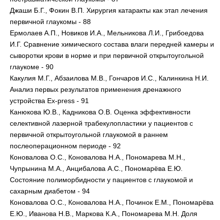
Джаши Б.Г., Фокин В.П. Хирургия катаракты как этап лечения
первичной глаукомы - 88
Ермолаев А.П., Новиков И.А., Мельникова Л.И., Грибоедова
И.Г. Сравнение химического состава влаги передней камеры и
сыворотки крови в норме и при первичной открытоугольной
глаукоме - 90
Какулия М.Г., Абзаилова М.В., Гончаров И.С., Калинкина Н.И.
Анализ первых результатов применения дренажного
устройства Ex-press - 91
Канюкова Ю.В., Кадникова О.В. Оценка эффективности
селективной лазерной трабекулопластики у пациентов с
первичной открытоугольной глаукомой в раннем
послеоперационном периоде - 92
Коновалова О.С., Коновалова Н.А., Пономарева М.Н.,
Чупрынина М.А., Анцибалова А.С., Пономарёва Е.Ю.
Состояние полиморбидности у пациентов с глаукомой и
сахарным диабетом - 94
Коновалова О.С., Коновалова Н.А., Починок Е.М., Пономарёва
Е.Ю., Иванова Н.В., Маркова К.А., Пономарева М.Н. Доля