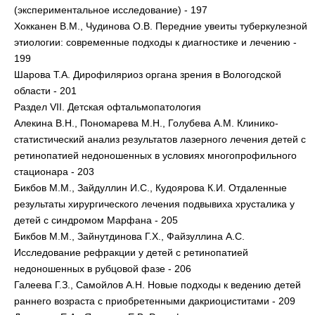
(экспериментальное исследование) - 197
Хокканен В.М., Чудинова О.В. Передние увеиты туберкулезной
этиологии: современные подходы к диагностике и лечению -
199
Шарова Т.А. Дирофиляриоз органа зрения в Вологодской
области - 201
Раздел VII. Детская офтальмопатология
Алекина В.Н., Пономарева М.Н., Голубева А.М. Клинико-
статистический анализ результатов лазерного лечения детей с
ретинопатией недоношенных в условиях многопрофильного
стационара - 203
Бикбов М.М., Зайдуллин И.С., Кудоярова К.И. Отдаленные
результаты хирургического лечения подвывиха хрусталика у
детей с синдромом Марфана - 205
Бикбов М.М., Зайнутдинова Г.Х., Файзуллина А.С.
Исследование рефракции у детей с ретинопатией
недоношенных в рубцовой фазе - 206
Галеева Г.З., Самойлов А.Н. Новые подходы к ведению детей
раннего возраста с приобретенными дакриоциститами - 209