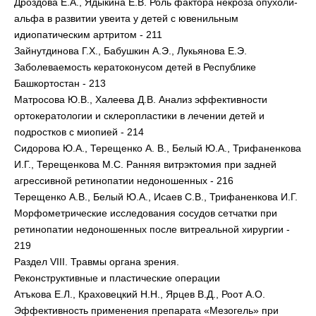
Дроздова Е.А., Ядыкина Е.В. Роль фактора некроза опухоли-
альфа в развитии увеита у детей с ювенильным
идиопатическим артритом - 211
Зайнутдинова Г.Х., Бабушкин А.Э., Лукьянова Е.Э.
Заболеваемость кератоконусом детей в Республике
Башкортостан - 213
Матросова Ю.В., Халеева Д.В. Анализ эффективности
ортокератологии и склеропластики в лечении детей и
подростков с миопией - 214
Сидорова Ю.А., Терещенко А. В., Белый Ю.А., Трифаненкова
И.Г., Терещенкова М.С. Ранняя витрэктомия при задней
агрессивной ретинопатии недоношенных - 216
Терещенко А.В., Белый Ю.А., Исаев С.В., Трифаненкова И.Г.
Морфометрические исследования сосудов сетчатки при
ретинопатии недоношенных после витреальной хирургии -
219
Раздел VIII. Травмы органа зрения.
Реконструктивные и пластические операции
Атъкова Е.Л., Краховецкий Н.Н., Ярцев В.Д., Роот А.О.
Эффективность применения препарата «Мезогель» при