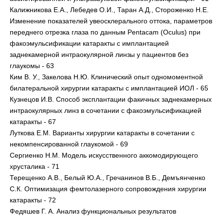
Калижникова Е.А., Лебедев О.И., Таран А.Д., Стороженко Н.Е.
Изменение показателей увеосклерального оттока, параметров
переднего отрезка глаза по данным Pentacam (Oculus) при
факоэмульсификации катаракты с имплантацией
заднекамерной интраокулярной линзы у пациентов без
глаукомы - 63
Ким В. У., Закелова Н.Ю. Клинический опыт одномоментной
билатеральной хирургии катаракты с имплантацией ИОЛ - 65
Кузнецов И.В. Способ эксплантации факичных заднекамерных
интраокулярных линз в сочетании с факоэмульсификацией
катаракты - 67
Луткова Е.М. Варианты хирургии катаракты в сочетании с
некомпенсированной глаукомой - 69
Сергиенко Н.М. Модель искусственного аккомодирующего
хрусталика - 71
Терещенко А.В., Белый Ю.А., Гречанинов В.Б., Демъянченко
С.К. Оптимизация фемтолазерного сопровождения хирургии
катаракты - 72
Федяшев Г. А. Анализ функциональных результатов