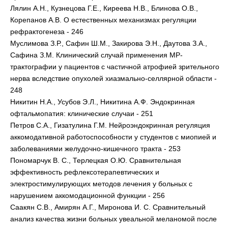
Лялин А.Н., Кузнецова Г.Е., Киреева Н.В., Блинова О.В.,
Корепанов А.В. О естественных механизмах регуляции
рефрактогенеза - 246
Муслимова З.Р., Сафин Ш.М., Закирова Э.Н., Даутова З.А.,
Сафина З.М. Клинический случай применения МР-
трактографии у пациентов с частичной атрофией зрительного
нерва вследствие опухолей хиазмально-селлярной области -
248
Никитин Н.А., Усубов Э.Л., Никитина А.Ф. Эндокринная
офтальмопатия: клинические случаи - 251
Петров С.А., Гизатулина Г.М. Нейроэндокринная регуляция
аккомодативной работоспособности у студентов с миопией и
заболеваниями желудочно-кишечного тракта - 253
Пономарчук В. С., Терлецкая О.Ю. Сравнительная
эффективность рефлексотерапевтических и
электростимулирующих методов лечения у больных с
нарушением аккомодационной функции - 256
Саакян С.В., Амирян А.Г., Миронова И. С. Сравнительный
анализ качества жизни больных увеальной меланомой после