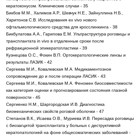
кератоконусом. Клинические случаи - 35
Бикбов М.М., Халимов А.Р., Шевчук Н.Е., Зайнуллина Н.Б.,
Харитонов С.В. Исследования ex vivo нового
офтальмологического средства для кросслинкинга - 38
Бикбулатова А.А., Гарипова Е.М. Ультраструктура роговицы и
трансплантата in vivo в отдаленные сроки после
рефракционной эпикератопластики - 39
Кузнецова О.С., Фокин В.П. Ортокератологические линзы и
результаты ЛАЗИК - 42
Сергеева М.И., Ковалевская М.А. Медикаментозное
сопровождение до и после операции ЛАСИК - 43
Сергеева М.И., Ковалевская М.А. Феномен биосовместимости
как категория оценки и прогнозирования состояния глазной
поверхности - 45
Сергиенко Н.М., Шаргородская И.В. Диагностика
биомеханических свойств роговой оболочки - 47
Степанов В.К., Исаева О.В., Муриева И.В. Пересадка роговицы
с биозагцитой трансплантата у больных с деструктивной
кератопатологией на фоне общесоматических заболеваний -