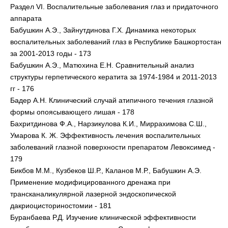
Раздел VI. Воспалительные заболевания глаз и придаточного
аппарата
Бабушкин А.Э., Зайнутдинова Г.Х. Динамика некоторых
воспалительных заболеваний глаз в Республике Башкортостан
за 2001-2013 годы - 173
Бабушкин А.Э., Матюхина Е.Н. Сравнительный анализ
структуры герпетического кератита за 1974-1984 и 2011-2013
гг - 176
Бадер А.Н. Клинический случай атипичного течения глазной
формы опоясывающего лишая - 178
Бахритдинова Ф.А., Нарзикулова К.И., Миррахимова С.Ш.,
Умарова К. Ж. Эффективность лечения воспалительных
заболеваний глазной поверхности препаратом Левоксимед -
179
Бикбов М.М., Кузбеков Ш.Р., Каланов М.Р., Бабушкин А.Э.
Применение модифицированного дренажа при
трансканаликулярной лазерной эндоскопической
дакриоцисториностомии - 181
Буранбаева Р.Д. Изучение клинической эффективности