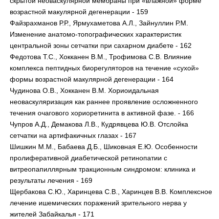
скрытой неоваскулярной мембраны при «влажной» форме
возрастной макулярной дегенерации - 159
Файзрахманов Р.Р., Ярмухаметова А.Л., Зайнуллин Р.М.
Изменение анатомо-топографических характеристик
центральной зоны сетчатки при сахарном диабете - 162
Федотова Т.С., Хокканен В.М., Трофимова С.В. Влияние
комплекса пептидных биорегуляторов на течение «сухой»
формы возрастной макулярной дегенерации - 164
Чудинова О.В., Хокканен В.М. Хориоидальная
неоваскуляризация как раннее проявление осложненного
течения очагового хориоретинита в активной фазе. - 166
Чупров А.Д., Демакова Л.В., Кудрявцева Ю.В. Отслойка
сетчатки на артифакичных глазах - 167
Шишкин М.М., Бабаева Д.Б., Шиковная Е.Ю. Особенности
пролиферативной диабетической ретинопатии с
витреопапиллярным тракционным синдромом: клиника и
результаты лечения - 169
Щербакова С.Ю., Харинцева С.В., Харинцев В.В. Комплексное
лечение ишемических поражений зрительного нерва у
жителей Забайкалья - 171