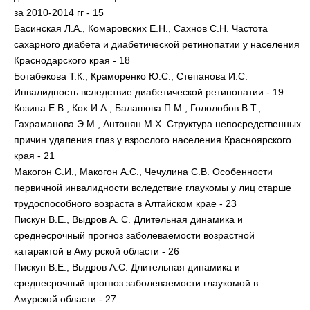
за 2010-2014 гг - 15
Басинская Л.А., Комаровских Е.Н., Сахнов С.Н. Частота
сахарного диабета и диабетической ретинопатии у населения
Краснодарского края - 18
Ботабекова Т.К., Краморенко Ю.С., Степанова И.С.
Инвалидность вследствие диабетической ретинопатии - 19
Козина Е.В., Кох И.А., Балашова П.М., Гололобов В.Т.,
Гахраманова Э.М., Антонян М.Х. Структура непосредственных
причин удаления глаз у взрослого населения Красноярского
края - 21
Макогон С.И., Макогон А.С., Чечулина С.В. Особенности
первичной инвалидности вследствие глаукомы у лиц старше
трудоспособного возраста в Алтайском крае - 23
Пискун В.Е., Выдров А. С. Длительная динамика и
среднесрочный прогноз заболеваемости возрастной
катарактой в Аму рской области - 26
Пискун В.Е., Выдров А.С. Длительная динамика и
среднесрочный прогноз заболеваемости глаукомой в
Амурской области - 27