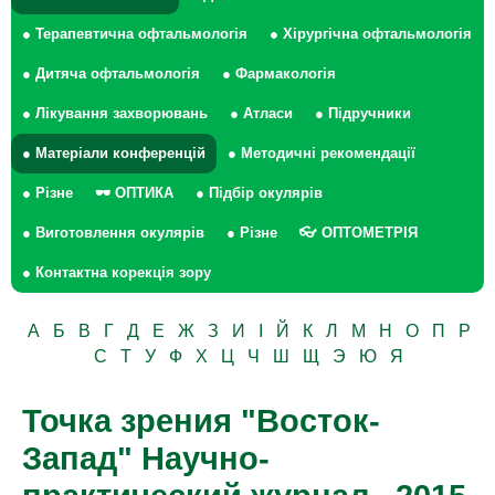
● Терапевтична офтальмологія
● Хірургічна офтальмологія
● Дитяча офтальмологія
● Фармакологія
● Лікування захворювань
● Атласи
● Підручники
● Матеріали конференцій
● Методичні рекомендації
● Різне
🕶 ОПТИКА
● Підбір окулярів
● Виготовлення окулярів
● Різне
👓 ОПТОМЕТРІЯ
● Контактна корекція зору
А
Б
В
Г
Д
Е
Ж
З
И
І
Й
К
Л
М
Н
О
П
Р
С
Т
У
Ф
Х
Ц
Ч
Ш
Щ
Э
Ю
Я
Точка зрения "Восток-
Запад" Научно-