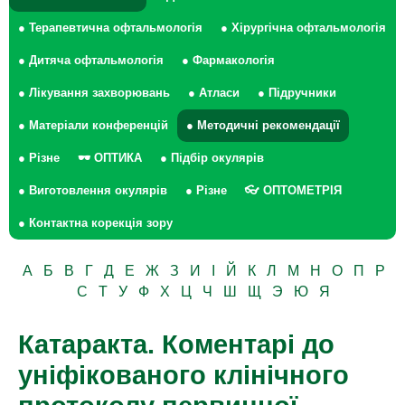
● Терапевтична офтальмологія
● Хірургічна офтальмологія
● Дитяча офтальмологія
● Фармакологія
● Лікування захворювань
● Атласи
● Підручники
● Матеріали конференцій
● Методичні рекомендації
● Різне
🕶 ОПТИКА
● Підбір окулярів
● Виготовлення окулярів
● Різне
👓 ОПТОМЕТРІЯ
● Контактна корекція зору
А
Б
В
Г
Д
Е
Ж
З
И
І
Й
К
Л
М
Н
О
П
Р
С
Т
У
Ф
Х
Ц
Ч
Ш
Щ
Э
Ю
Я
Катаракта. Коментарі до
уніфікованого клінічного