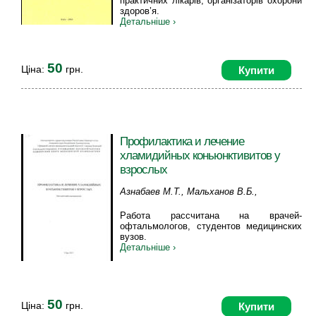
практичних лікарів, організаторів охорони
здоров’я.
Детальніше ›
50
Ціна:
грн.
Купити
Профилактика и лечение
хламидийных коньюнктивитов у
взрослых
Азнабаев М.Т., Мальханов В.Б.,
Латынова Э.А.
Работа рассчитана на врачей-
офтальмологов, студентов медицинских
вузов.
Детальніше ›
50
Ціна:
грн.
Купити