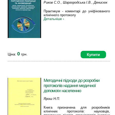
Риков С.О., Шаргородська І.В., Денисюк
Л.І.
Практикум - коментарі до уніфікованого
клінічного протоколу
Детальніше ›
0
Ціна:
грн.
Купити
Методичні підходи до розробки
протоколів надання медичної
допомоги населенню
Ярош Н.П.
Книга призначена для розробників
клінічних протоколів: науковців,