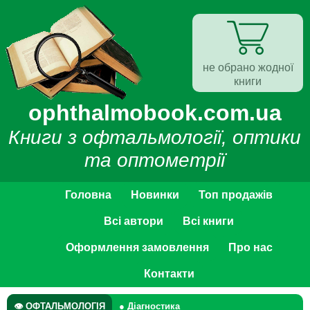
не обрано жодної
книги
ophthalmobook.com.ua
Книги з офтальмології, оптики
та оптометрії
Головна
Новинки
Топ продажів
Всі автори
Всі книги
Оформлення замовлення
Про нас
Контакти
👁 ОФТАЛЬМОЛОГІЯ
● Діагностика