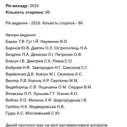
Рік виходу:
2016
Кількість сторінок:
86
Рік видання - 2016. Кількість сторінок - 86
Автори видання:
Баран Т.В. Гут І.Й. Науменко В.О.
Барінов Ю.В. Давтян О.Л. Острополець H.A.
Бездітко П.А. Денисюк Л.І. Петренко О.В.
Благун І.В. Дмитрієв С.К. Риков С.О.
Боброва Н.Ф. Завгородня Н.Г. Саксонов С.Г.
Варівончик Д.В. Ковтун М.І. Сенякіна A.C.
Венгер Л.В. Король А.Р. Сергієнко М.М.
Видиборець С.В. Ліщишина О.М. Сердюк В.М.
Вітовська О.П. Луньова Г.Г. Усенко К.О.
Войтко Л.О. Матюха Л.Ф. Шаргородська І.В.
Гребінь Н.К. Медведовська Н.В.
Гудзь A.C. Могілевський С.Ю.
Даний протокол має на меті регламентувати алгоритм