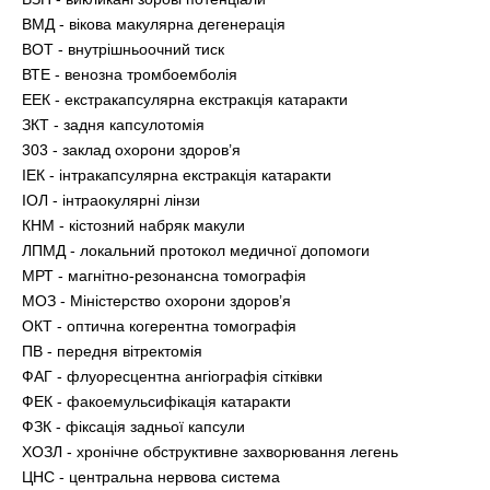
ВМД - вікова макулярна дегенерація
ВОТ - внутрішньоочний тиск
ВТЕ - венозна тромбоемболія
ЕЕК - екстракапсулярна екстракція катаракти
ЗКТ - задня капсулотомія
303 - заклад охорони здоров’я
ІЕК - інтракапсулярна екстракція катаракти
ІОЛ - інтраокулярні лінзи
КНМ - кістозний набряк макули
ЛПМД - локальний протокол медичної допомоги
МРТ - магнітно-резонансна томографія
МОЗ - Міністерство охорони здоров’я
ОКТ - оптична когерентна томографія
ПВ - передня вітректомія
ФАГ - флуоресцентна ангіографія сітківки
ФЕК - факоемульсифікація катаракти
ФЗК - фіксація задньої капсули
ХОЗЛ - хронічне обструктивне захворювання легень
ЦНС - центральна нервова система