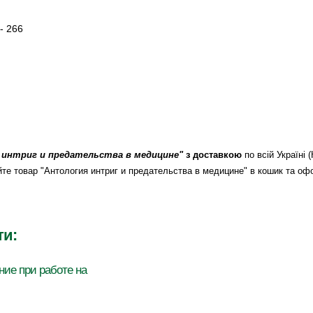
- 266
 интриг и предательства в медицине"
з доставкою
по всій Україні 
дайте товар "Антология интриг и предательства в медицине" в кошик та о
ти:
ние при работе на