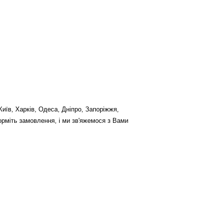
(Київ, Харків, Одеса, Дніпро, Запоріжжя,
форміть замовлення, і ми зв'яжемося з Вами