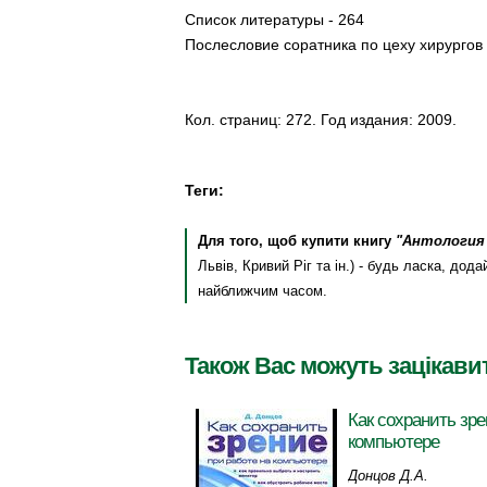
Список литературы - 264
Послесловие соратника по цеху хирургов 
Кол. страниц: 272. Год издания: 2009.
Теги:
Для того, щоб купити книгу
"Антология
Львів, Кривий Ріг та ін.) - будь ласка, до
найближчим часом.
Також Вас можуть зацікави
Как сохранить зре
компьютере
Донцов Д.А.