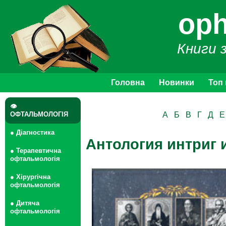
oph
Книги 
Головна
Новинки
Топ
👁
ОФТАЛЬМОЛОГІЯ
А
Б
В
Г
Д
Е
● Діагностика
Антология интриг 
● Терапевтична
офтальмологія
● Хірургічна
офтальмологія
● Дитяча
офтальмологія