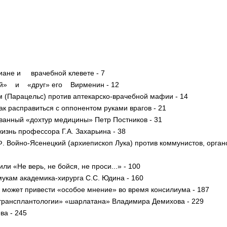
иане и врачебной клевете - 7
ый» и «друг» его Вирменин - 12
 (Парацельс) против аптекарско-врачебной мафии - 14
ак расправиться с оппонентом руками врагов - 21
ванный «дохтур медицины» Петр Постников - 31
изнь профессора Г.А. Захарьина - 38
. Войно-Ясенецкий (архиепископ Лука) против коммунистов, органо
ли «Не верь, не бойся, не проси...» - 100
мукам академика-хирурга С.С. Юдина - 160
 может привести «особое мнение» во время консилиума - 187
 трансплантологии» «шарлатана» Владимира Демихова - 229
ва - 245