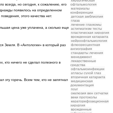
хирургическая
о всегда, но сегодня, к сожалению, его
офтальмология
материалы
о однажды появилось на определенном
конференции
поведения, этого качества нет.
детская
амблиопия
глаза
лечение глаукомы
ольшая цена уже уплачена, а сколько еще
астигматизм
тесты
пластическая хирургия
врожденная катаракта
нейроофтальмология
флюоресцентная
ся Земля. В «Антологии» в который раз
ангиография
стандарты лечения
менеджмент
лекарственные
х, кто ничего не сделал полезного в
средства
офтальмоинфекции
атласы
сухой глаз
вторичная катаракта
л эту горечь. Всем тем, кто не запятнал
медицинская
документация
поуг
окклюзия вен сетчатки
веки
протоколы
кераторефоакционная
хирургия
врожденные