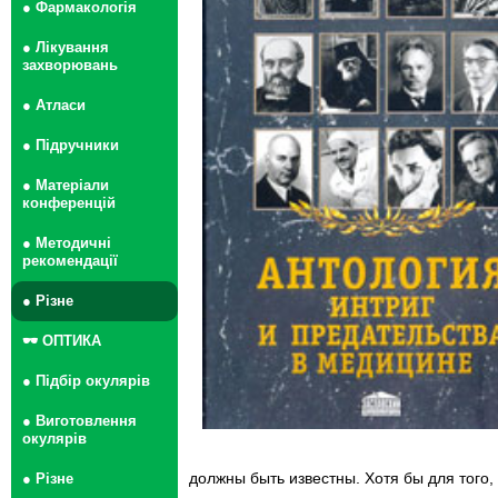
● Фармакологія
● Лікування
захворювань
● Атласи
● Підручники
● Матеріали
конференцій
● Методичні
рекомендації
● Різне
🕶 ОПТИКА
● Підбір окулярів
● Виготовлення
окулярів
должны быть известны. Хотя бы для того
● Різне