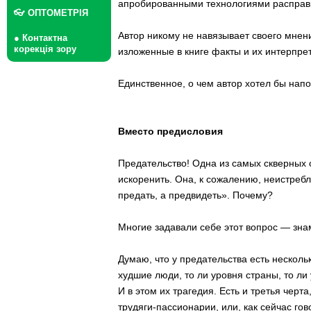
апробированными технологиями расправ
👓 ОПТОМЕТРІЯ
Автор никому не навязывает своего мнен
● Контактна
корекція зору
изложенные в книге факты и их интерпре
Единственное, о чем автор хотел бы нап
Вместо предисловия
Предательство! Одна из самых скверных 
искоренить. Она, к сожалению, неистреб
предать, а предвидеть». Почему?
Многие задавали себе этот вопрос — знам
Думаю, что у предательства есть несколь
худшие люди, то ли уровня страны, то ли 
И в этом их трагедия. Есть и третья черт
трудяги-пассионарии, или, как сейчас гов