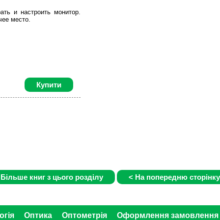
ать и настроить монитор.
чее место.
Купити
огія
Оптика
Оптометрія
Оформлення замовлення