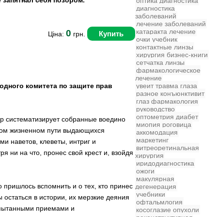
е запятнал себя позором.
оптика
диагностика
диагностика
заболеваний
лечение заболеваний
катаракта
лечение
0
Купить
Ціна:
грн.
очки
учебник
контактные линзы
хирургия
бизнес-книги
сетчатка
линзы
фармакологическое
лечение
родного комитета по защите прав
увеит
травма глаза
разное
конъюнктивит
глаз
фармакология
руководство
оптометрия
диабет
ор систематизирует собранные воедино
миопия
роговица
ском жизненном пути выдающихся
аккомодация
маркетинг
и наветов, клеветы, интриг и
витреоретинальная
тря ни на что, пронес свой крест и, взойдя
хирургия
иридодиагностика
ожоги
макулярная
о пришлось вспомнить и о тех, кто принес
дегенерация
учебники
ы остаться в истории, их мерзкие деяния
офтальмлогия
испытанными приемами и
косоглазие
опухоли