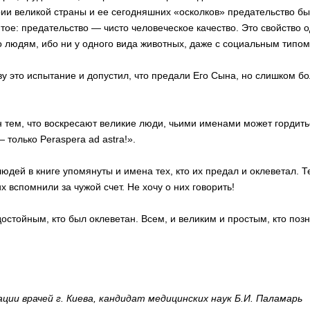
и великой страны и ее сегодняшних «осколков» предательство был
пятое: предательство — чисто человеческое качество. Это свойств
 людям, ибо ни у одного вида животных, даже с социальным типом 
ву это испытание и допустил, что предали Его Сына, но слишком б
 тем, что воскресают великие люди, чьими именами может гордить
— только Peraspera ad astra!».
дей в книге упомянуты и имена тех, кто их предал и оклеветал. Те
х вспомнили за чужой счет. Не хочу о них говорить!
остойным, кто был оклеветан. Всем, и великим и простым, кто позна
ции врачей г. Киева, кандидат медицинских наук Б.И. Паламарь