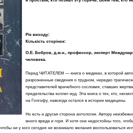
и простым, кто познал эту горечь. Всем тем, кто н
Рік виходу:
Кількість сторінок:
О.Е. Бобров, д.м.н., профессор, эксперт Междуна
человека.
Перед ЧИТАТЕЛЕМ — книга о медиках, в которой авт
разрозненные сведения о трудном, нередко трагиче
представителей врачебного сословия, ставших жертвам
предательства коллег-иуд. Эта книга о тех, кто, несмо
на Голгофу, навсегда остался в истории медицины.
Но есть и другая сторона антологии. Автору неизбежн
много вреда и горя. И хотя они недостойны того, чтоб
, чтобы ни у кого сегодня не возникало желания воспользоваться 