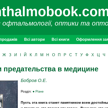
thalmobook.com
з офтальмології, оптики та опт
 продажів
Всі автори
Всі книги
Оформлення за
Ж
З
И
І
Й
К
Л
М
Н
О
П
Р
С
Т
У
Ф
Х
Ц
Ч
и предательства в медицине
Бобров О.Е.
Розділ:
● Різне
Пусть эта книга станет памятником всем достойны