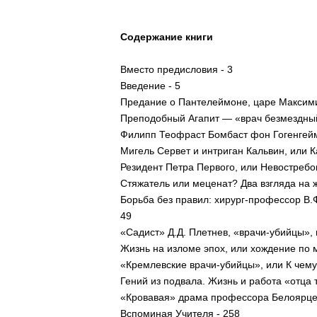
Содержание книги
Вместо предисловия - 3
Введение - 5
Предание о Пантелеймоне, царе Максим
Преподобный Агапит — «врач безмездн
Филипп Теофраст Бомбаст фон Гогенгейм
Мигель Сервет и интриган Кальвин, или К
Резидент Петра Первого, или Невостребо
Стяжатель или меценат? Два взгляда на ж
Борьба без правил: хирург-профессор В.Ф
49
«Садист» Д.Д. Плетнев, «врачи-убийцы», и
Жизнь на изломе эпох, или хождение по 
«Кремлевские врачи-убийцы», или К чему
Гений из подвала. Жизнь и работа «отца
«Кровавая» драма профессора Белоярце
Вспоминая Учителя - 258