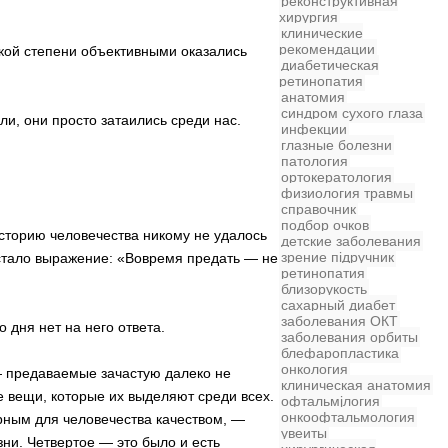
реконструктивная
хирургия
клинические
рекомендации
кой степени объективными оказались
диабетическая
ретинопатия
анатомия
синдром сухого глаза
и, они просто затаились среди нас.
инфекции
глазные болезни
патология
ортокератология
физиология
травмы
справочник
подбор очков
сторию человечества никому не удалось
детские заболевания
зрение
підручник
 стало выражение: «Вовремя предать — не
ретинопатия
близорукость
сахарный диабет
заболевания
ОКТ
 дня нет на него ответа.
заболевания орбиты
блефаропластика
онкология
 — предаваемые зачастую далеко не
клиническая анатомия
те вещи, которые их выделяют среди всех.
офтальмjлогия
онкоофтальмология
зорным для человечества качеством, —
увеиты
зни. Четвертое — это было и есть