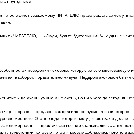
ы с неугодными.
ия, а оставляет уважаемому ЧИТАТЕЛЮ право решать самому, в ка
тация.
омнить ЧИТАТЕЛЮ, — «Люди, будьте бдительными!». Иуды не исчезл
особенностей поведения человека, которую за всю многовековую и
ляемая, наоборот, поразительно живуча. Недаром аксиомой бытия
енитые и не очень, умные и не очень, но ни у кого до сегодняшнего
ко черт: первое — предают, как правило, не чужие, а свои; второе
уровня местного. Это те люди, которые могут, знают как и делают 
а, закономерность, — практически все, кто сталкивались с этим по
орят, трудоголики, которые потом и кровью добивались чего-то в жи