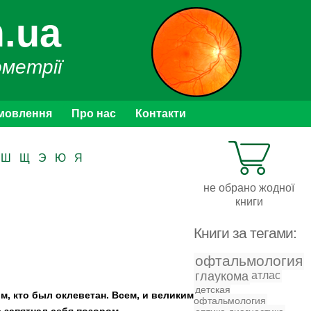
.ua
ометрії
мовлення
Про нас
Контакти
Ш
Щ
Э
Ю
Я
не обрано жодної
книги
Книги за тегами:
офтальмология
глаукома
атлас
детская
м, кто был оклеветан. Всем, и великим
офтальмология