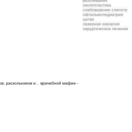
заболевания
окулопластика
слабовидение
слепота
офтальмопедиатрия
шутки
лазерная хирургия
хирургическое лечение
в, раскольников и... врачебной мафии -