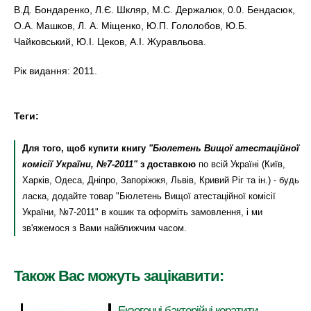
В.Д. Бондаренко, Л.Є. Шкляр, М.С. Держалюк, 0.0. Бендасюк,
О.А. Машков, Л. А. Міщенко, Ю.П. Гололобов, Ю.Б.
Чайковський, Ю.І. Цеков, А.І. Журавльова.
Рік видання: 2011.
Теги:
Для того, щоб купити книгу
"Бюлетень Вищої атестаційної
комісії України, №7-2011"
з доставкою
по всій Україні (Київ,
Харків, Одеса, Дніпро, Запоріжжя, Львів, Кривий Ріг та ін.) - будь
ласка, додайте товар "Бюлетень Вищої атестаційної комісії
України, №7-2011" в кошик та оформіть замовлення, і ми
зв'яжемося з Вами найближчим часом.
Також Вас можуть зацікавити:
Екзогенні бактерійні кератити