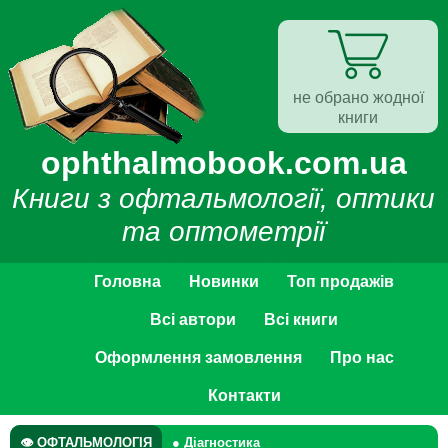
не обрано жодної
книги
ophthalmobook.com.ua
Книги з офтальмології, оптики
та оптометрії
Головна
Новинки
Топ продажів
Всі автори
Всі книги
Оформлення замовлення
Про нас
Контакти
👁 ОФТАЛЬМОЛОГІЯ
● Діагностика