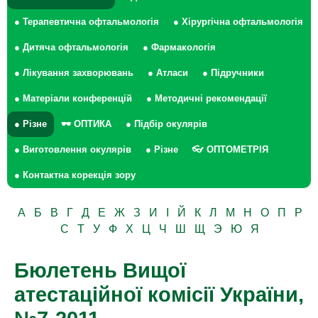
● Терапевтична офтальмологія
● Хірургічна офтальмологія
● Дитяча офтальмологія
● Фармакологія
● Лікування захворювань
● Атласи
● Підручники
● Матеріали конференцій
● Методичні рекомендації
● Різне
🕶 ОПТИКА
● Підбір окулярів
● Виготовлення окулярів
● Різне
👓 ОПТОМЕТРІЯ
● Контактна корекція зору
А
Б
В
Г
Д
Е
Ж
З
И
І
Й
К
Л
М
Н
О
П
Р
С
Т
У
Ф
Х
Ц
Ч
Ш
Щ
Э
Ю
Я
Бюлетень Вищої
атестаційної комісії України,