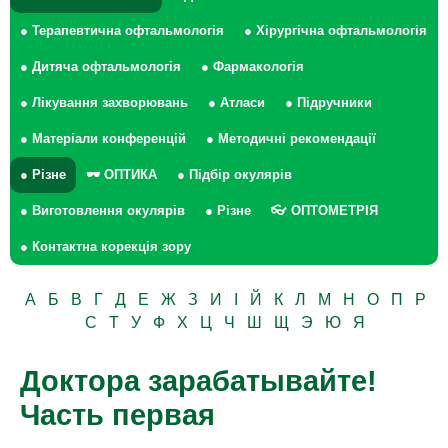
● Терапевтична офтальмологія
● Хірургічна офтальмологія
● Дитяча офтальмологія
● Фармакологія
● Лікування захворювань
● Атласи
● Підручники
● Матеріали конференцій
● Методичні рекомендації
● Різне
🕶 ОПТИКА
● Підбір окулярів
● Виготовлення окулярів
● Різне
👓 ОПТОМЕТРІЯ
● Контактна корекція зору
А
Б
В
Г
Д
Е
Ж
З
И
І
Й
К
Л
М
Н
О
П
Р
С
Т
У
Ф
Х
Ц
Ч
Ш
Щ
Э
Ю
Я
Доктора зарабатывайте!
Часть первая