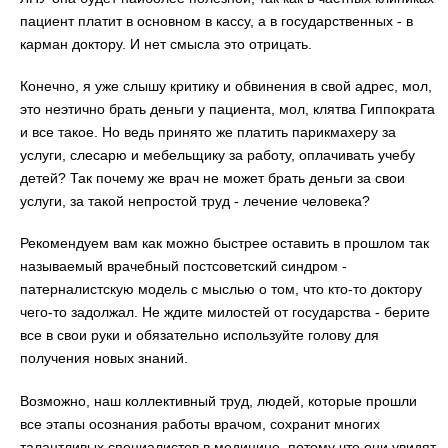
пациент платит в основном в кассу, а в государственных - в
карман доктору. И нет смысла это отрицать.
Конечно, я уже слышу критику и обвинения в свой адрес, мол,
это неэтично брать деньги у пациента, мол, клятва Гиппократа
и все такое. Но ведь принято же платить парикмахеру за
услуги, слесарю и мебельщику за работу, оплачивать учебу
детей? Так почему же врач не может брать деньги за свои
услуги, за такой непростой труд - лечение человека?
Рекомендуем вам как можно быстрее оставить в прошлом так
называемый врачебный постсоветский синдром -
патерналистскую модель с мыслью о том, что кто-то доктору
чего-то задолжал. Не ждите милостей от государства - берите
все в свои руки и обязательно используйте голову для
получения новых знаний.
Возможно, наш коллективный труд, людей, которые прошли
все этапы осознания работы врачом, сохранит многих
талантливых специалистов в медицине, потому что они увидят