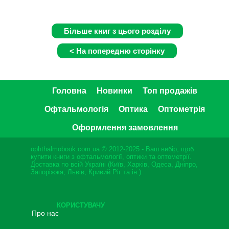
Головна
Новинки
Топ продажів
Офтальмологія
Оптика
Оптометрія
Оформлення замовлення
ophthalmobook.com.ua © 2012-2025 - Ваш вибір, щоб
купити книги з офтальмології, оптики та оптометрії.
Доставка по всій Україні (Київ, Харків, Одеса, Дніпро,
Запоріжжя, Львів, Кривий Ріг та ін.)
КОРИСТУВАЧУ
Про нас