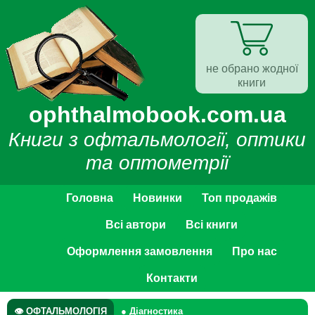
не обрано жодної
книги
ophthalmobook.com.ua
Книги з офтальмології, оптики
та оптометрії
Головна
Новинки
Топ продажів
Всі автори
Всі книги
Оформлення замовлення
Про нас
Контакти
👁 ОФТАЛЬМОЛОГІЯ
● Діагностика