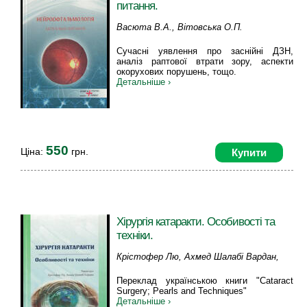
питання.
Васюта В.А., Вітовська О.П.
Сучасні уявлення про заснійні ДЗН,
аналіз раптової втрати зору, аспекти
окорухових порушень, тощо.
Детальніше ›
550
Ціна:
грн.
Купити
Хірургія катаракти. Особивості та
техніки.
Крістофер Лю, Ахмед Шалабі Вардан,
Вітовська О.П., Поліщук І.М.
Переклад українською книги "Cataract
Surgery; Pearls and Techniques"
Детальніше ›