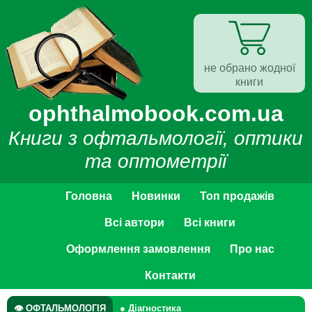
не обрано жодної
книги
ophthalmobook.com.ua
Книги з офтальмології, оптики
та оптометрії
Головна
Новинки
Топ продажів
Всі автори
Всі книги
Оформлення замовлення
Про нас
Контакти
👁 ОФТАЛЬМОЛОГІЯ
● Діагностика