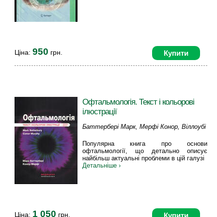
950
Ціна:
грн.
Купити
Офтальмологія. Текст і кольорові
ілюстрації
Баттербері Марк, Мерфі Конор, Віллоубі
Колін
Популярна книга про основи
офтальмології, що детально описує
найбільш актуальні проблеми в цій галузі
Детальніше ›
1 050
Ціна:
грн.
Купити