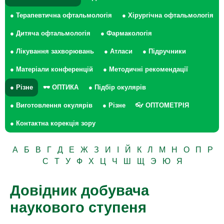
● Терапевтична офтальмологія
● Хірургічна офтальмологія
● Дитяча офтальмологія
● Фармакологія
● Лікування захворювань
● Атласи
● Підручники
● Матеріали конференцій
● Методичні рекомендації
● Різне
🕶 ОПТИКА
● Підбір окулярів
● Виготовлення окулярів
● Різне
👓 ОПТОМЕТРІЯ
● Контактна корекція зору
А
Б
В
Г
Д
Е
Ж
З
И
І
Й
К
Л
М
Н
О
П
Р
С
Т
У
Ф
Х
Ц
Ч
Ш
Щ
Э
Ю
Я
Довідник добувача
наукового ступеня