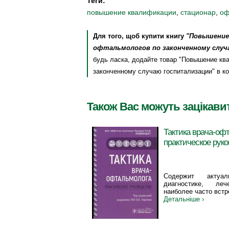
Теги:
повышение квалификации
,
стационар
,
оф
Для того, щоб купити книгу
"Повышение
офтальмологов по законченному случ
будь ласка, додайте товар "Повышение кв
законченному случаю госпитализации" в ко
Також Вас можуть зацікави
Тактика врача-оф
практическое рук
Содержит актуа
диагностике, ле
наиболее часто вст
Детальніше ›