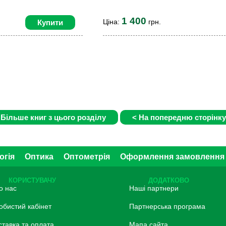
1 400
Ціна:
грн.
Купити
огія
Оптика
Оптометрія
Оформлення замовлення
КОРИСТУВАЧУ
ДОДАТКОВО
о нас
Наші партнери
обистий кабінет
Партнерська програма
ставка та оплата
Мапа сайта