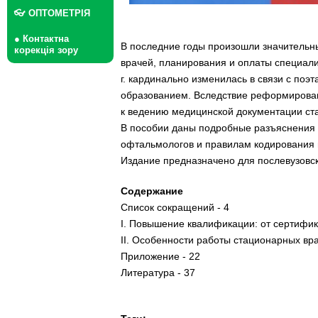
👓 ОПТОМЕТРІЯ
● Контактна
В последние годы произошли значительн
корекція зору
врачей, планирования и оплаты специал
г. кардинально изменилась в связи с по
образованием. Вследствие реформирова
к ведению медицинской документации ст
В пособии даны подробные разъяснения 
офтальмологов и правилам кодирования 
Издание предназначено для послевузовс
Содержание
Список сокращений - 4
I. Повышение квалификации: от сертифик
II. Особенности работы стационарных вр
Приложение - 22
Литература - 37