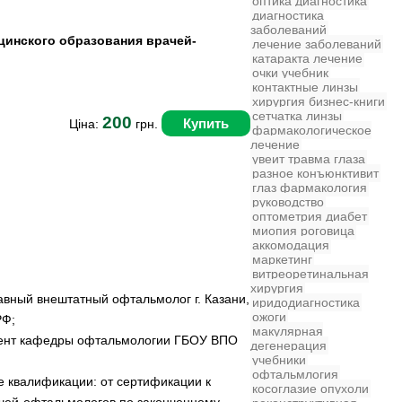
оптика
диагностика
диагностика
заболеваний
цинского образования врачей-
лечение заболеваний
катаракта
лечение
очки
учебник
контактные линзы
хирургия
бизнес-книги
сетчатка
линзы
200
Купить
Ціна:
грн.
фармакологическое
лечение
увеит
травма глаза
разное
конъюнктивит
глаз
фармакология
руководство
оптометрия
диабет
миопия
роговица
аккомодация
маркетинг
витреоретинальная
хирургия
лавный внештатный офтальмолог г. Казани,
иридодиагностика
ожоги
РФ;
макулярная
оцент кафедры офтальмологии ГБОУ ВПО
дегенерация
учебники
офтальмлогия
 квалификации: от сертификации к
косоглазие
опухоли