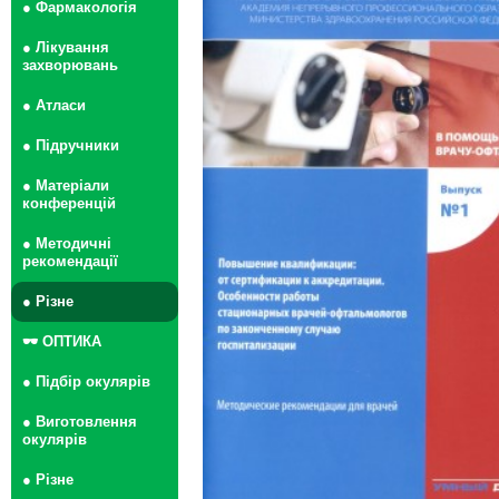
● Фармакологія
● Лікування
захворювань
● Атласи
● Підручники
● Матеріали
конференцій
● Методичні
рекомендації
● Різне
🕶 ОПТИКА
● Підбір окулярів
● Виготовлення
окулярів
● Різне