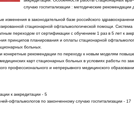
аккредитации. Особенности работы стационарных вра
случаю госпитализации : методические рекомендации 
ые изменения в законодательной базе российского здравоохранен
изированной стационарной офтальмологической помощи. Система
этапным переходом от сертификации с обучением 1 раз в 5 лет к а
ния принципов планирования и оплаты стационарной офтальмоло
ационарных больных.
и конкретные рекомендации по переходу к новым моделям повыш
медицинских карт стационарных больных в условиях работы по зак
кого профессионального и непрерывного медицинского образовани
ации к аккредитации - 5
ачей-офтальмологов по законченному случаю госпитализации - 17