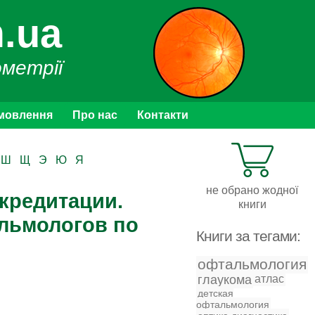
.ua
ометрії
мовлення
Про нас
Контакти
Ш
Щ
Э
Ю
Я
не обрано жодної
кредитации.
книги
льмологов по
Книги за тегами:
офтальмология
глаукома
атлас
детская
офтальмология