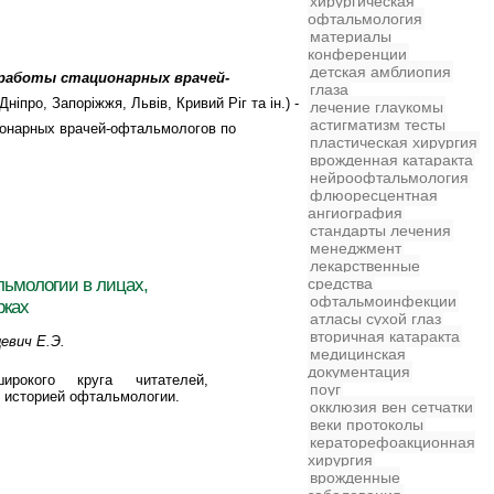
хирургическая
офтальмология
материалы
конференции
детская
амблиопия
работы стационарных врачей-
глаза
Дніпро, Запоріжжя, Львів, Кривий Ріг та ін.) -
лечение глаукомы
астигматизм
тесты
ионарных врачей-офтальмологов по
пластическая хирургия
.
врожденная катаракта
нейроофтальмология
флюоресцентная
ангиография
стандарты лечения
менеджмент
лекарственные
ьмологии в лицах,
средства
офтальмоинфекции
рках
атласы
сухой глаз
вторичная катаракта
цевич Е.Э.
медицинская
документация
рокого круга читателей,
поуг
 историей офтальмологии.
окклюзия вен сетчатки
веки
протоколы
кераторефоакционная
хирургия
врожденные