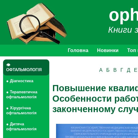
oph
Книги 
Головна
Новинки
Топ
👁
ОФТАЛЬМОЛОГІЯ
А
Б
В
Г
Д
Е
● Діагностика
Повышение квалиф
● Терапевтична
Особенности рабо
офтальмологія
законченному слу
● Хірургічна
офтальмологія
● Дитяча
офтальмологія