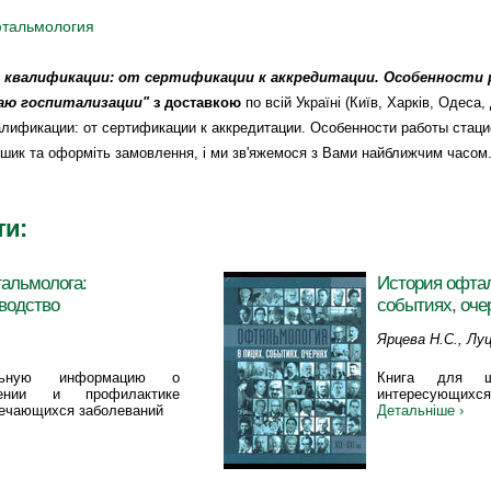
тальмология
 квалификации: от сертификации к аккредитации. Особенности 
аю госпитализации"
з доставкою
по всій Україні (Київ, Харків, Одеса, 
алификации: от сертификации к аккредитации. Особенности работы стац
шик та оформіть замовлення, і ми зв'яжемося з Вами найближчим часом
ти:
тальмолога:
История офтал
оводство
событиях, оче
Ярцева Н.С., Лу
льную информацию о
Книга для ши
чении и профилактике
интересующихся
речающихся заболеваний
Детальніше ›