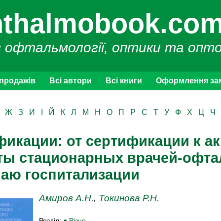
thalmobook.com
з офтальмології, оптики та опт
 продажів
Всі автори
Всі книги
Оформлення за
Ж
З
И
І
Й
К
Л
М
Н
О
П
Р
С
Т
У
Ф
Х
Ц
Ч
икации: от сертификации к ак
ты стационарных врачей-офта
чаю госпитализации
Амиров А.Н.
,
Токинова Р.Н.
Розділ:
● Різне