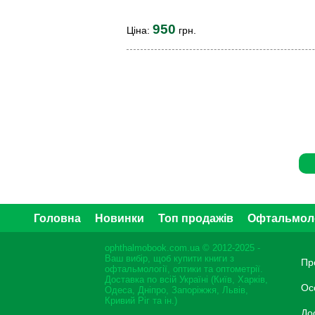
950
Ціна:
грн.
Головна
Новинки
Топ продажів
Офтальмол
ophthalmobook.com.ua © 2012-2025 -
Ваш вибір, щоб купити книги з
Пр
офтальмології, оптики та оптометрії.
Доставка по всій Україні (Київ, Харків,
Ос
Одеса, Дніпро, Запоріжжя, Львів,
Кривий Ріг та ін.)
До