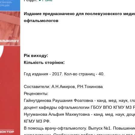
Издание предназначено для послевузовского меди
офтальмологов
Рік виходу:
Кількість сторінок:
Год издания - 2017. Кол-во страниц - 40.
Составители: А.Н.Амиров, Р.Н.Токинова
Рецензенты:
Гайнутдинова Раушания Фоатовна - канд. мед. наук, г
доцент кафедры офтальмологии ГБОУ ВПО КГМУ М3 
Нугуманова Альфия Махмутовна - канд. мед. наук, д
КГМУ М3 РФ.
В помощь врачу-офтальмологу. Выпуск №1. Повышение