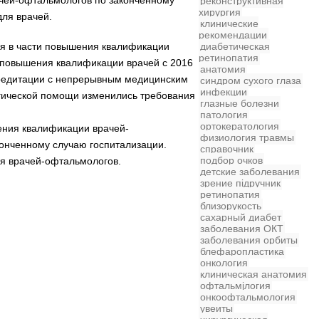
-чей-офтальмологов по законченному
реконструктивная
хирургия
для врачей.
клинические
рекомендации
диабетическая
ия в части повышения квалификации
ретинопатия
 повышения квалификации врачей с 2016
анатомия
ккредитации с непрерывным медицинским
синдром сухого глаза
инфекции
гической помощи изменились требования
глазные болезни
патология
ортокератология
ения квалификации врачей-
физиология
травмы
онченному случаю госпитализации.
справочник
подбор очков
я врачей-офтальмологов.
детские заболевания
зрение
підручник
ретинопатия
близорукость
сахарный диабет
заболевания
ОКТ
заболевания орбиты
блефаропластика
онкология
клиническая анатомия
офтальмjлогия
онкоофтальмология
увеиты