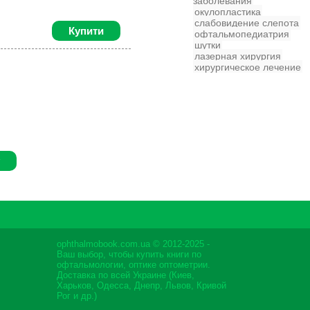
заболевания
окулопластика
слабовидение
слепота
Купити
офтальмопедиатрия
шутки
лазерная хирургия
хирургическое лечение
ophthalmobook.com.ua © 2012-2025 -
Ваш выбор, чтобы купить книги по
офтальмологии, оптике оптометрии.
Доставка по всей Украине (Киев,
Харьков, Одесса, Днепр, Львов, Кривой
Рог и др.)