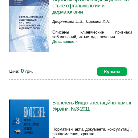
стыке офтальмологии и
дерматологии
Дворнякова Е.В., Соркина И.Л.,
Корсунская И.М.
Описаны клинические признаки
заболеваний, их методы лечения
Детальніше ›
0
Ціна:
грн.
Купити
Бюлетень Вищої атестаційної комісії
України, №3-2011
Нормативні акти, документи, консультації,
повідомлення, хроніка.