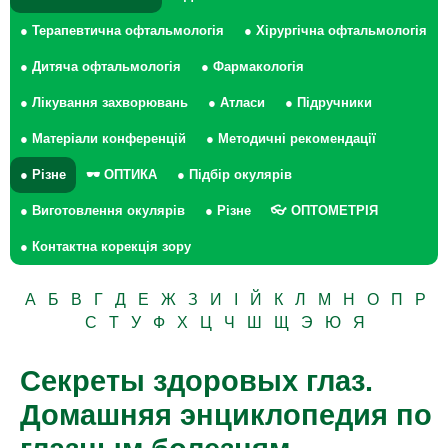
● Терапевтична офтальмологія
● Хірургічна офтальмологія
● Дитяча офтальмологія
● Фармакологія
● Лікування захворювань
● Атласи
● Підручники
● Матеріали конференцій
● Методичні рекомендації
● Різне
🕶 ОПТИКА
● Підбір окулярів
● Виготовлення окулярів
● Різне
👓 ОПТОМЕТРІЯ
● Контактна корекція зору
А
Б
В
Г
Д
Е
Ж
З
И
І
Й
К
Л
М
Н
О
П
Р
С
Т
У
Ф
Х
Ц
Ч
Ш
Щ
Э
Ю
Я
Секреты здоровых глаз.
Домашняя энциклопедия по