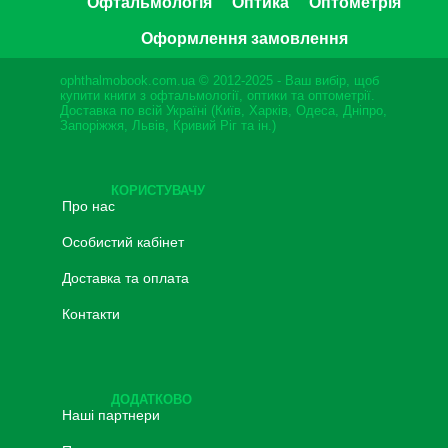
Офтальмологія
Оптика
Оптометрія
Оформлення замовлення
ophthalmobook.com.ua © 2012-2025 - Ваш вибір, щоб
купити книги з офтальмології, оптики та оптометрії.
Доставка по всій Україні (Київ, Харків, Одеса, Дніпро,
Запоріжжя, Львів, Кривий Ріг та ін.)
КОРИСТУВАЧУ
Про нас
Особистий кабінет
Доставка та оплата
Контакти
ДОДАТКОВО
Наші партнери