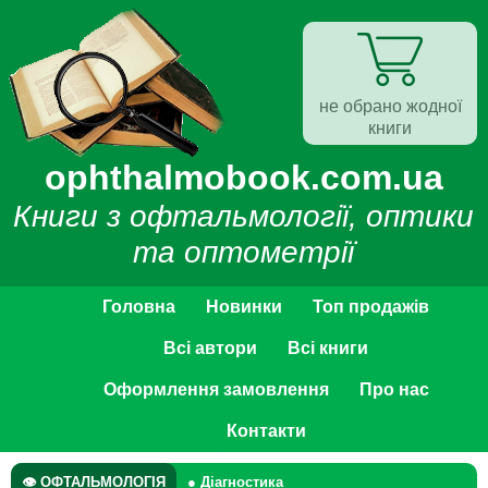
не обрано жодної
книги
ophthalmobook.com.ua
Книги з офтальмології, оптики
та оптометрії
Головна
Новинки
Топ продажів
Всі автори
Всі книги
Оформлення замовлення
Про нас
Контакти
👁 ОФТАЛЬМОЛОГІЯ
● Діагностика