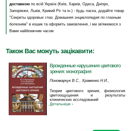
доставкою
по всій Україні (Київ, Харків, Одеса, Дніпро,
Запоріжжя, Львів, Кривий Ріг та ін.) - будь ласка, додайте товар
"Секреты здоровых глаз. Домашняя энциклопедия по глазным
болезням" в кошик та оформіть замовлення, і ми зв'яжемося з
Вами найближчим часом.
Також Вас можуть зацікавити:
Врожденные нарушения цветового
зрения: монография
Пономарчук В.С., Храменко Н.И.,
Пономарчук А.В.
Теория цветового зрения, физиология
цветоощущения и результаты
клинических исследований
Детальніше ›