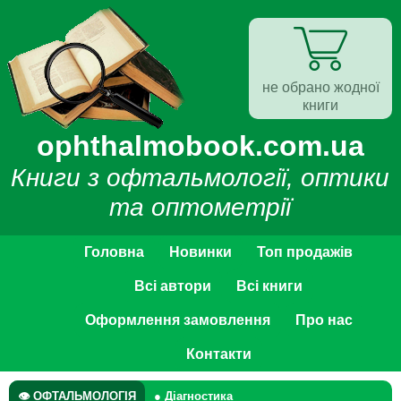
не обрано жодної
книги
ophthalmobook.com.ua
Книги з офтальмології, оптики
та оптометрії
Головна
Новинки
Топ продажів
Всі автори
Всі книги
Оформлення замовлення
Про нас
Контакти
👁 ОФТАЛЬМОЛОГІЯ
● Діагностика