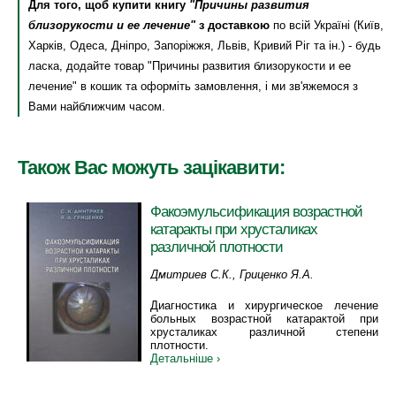
Для того, щоб купити книгу
"Причины развития
близорукости и ее лечение"
з доставкою
по всій Україні (Київ,
Харків, Одеса, Дніпро, Запоріжжя, Львів, Кривий Ріг та ін.) - будь
ласка, додайте товар "Причины развития близорукости и ее
лечение" в кошик та оформіть замовлення, і ми зв'яжемося з
Вами найближчим часом.
Також Вас можуть зацікавити:
Факоэмульсификация возрастной
катаракты при хрусталиках
различной плотности
Дмитриев C.К., Гриценко Я.А.
Диагностика и хирургическое лечение
больных возрастной катарактой при
хрусталиках различной степени
плотности.
Детальніше ›