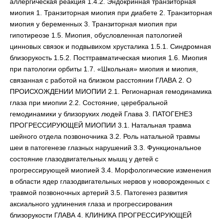
аллергическая реакция 1.4.2. Эндокринная транзиторная
миопия 1. Транзиторная миопия при диабете 2. Транзиторная
миопия у беременных 3. Транзиторная миопия при
гипотиреозе 1.5. Миопия, обусловленная патологией
цинновых связок и подвывихом хрусталика 1.5.1. Синдромная
близорукость 1.5.2. Посттравматическая миопия 1.6. Миопия
при патологии орбиты 1.7. «Школьная» миопия и миопия,
связанная с работой на близком расстоянии ГЛАВА 2. О
ПРОИСХОЖДЕНИИ МИОПИИ 2.1. Регионарная гемодинамика
глаза при миопии 2.2. Состояние, церебральной
гемодинамики у близоруких людей Глава 3. ПАТОГЕНЕЗ
ПРОГРЕССИРУЮЩЕЙ МИОПИИ 3.1. Натальная травма
шейного отдела позвоночника 3.2. Роль натальной травмы
шеи в патогенезе глазных нарушений 3.3. Функциональное
состояние глазодвигательных мышц у детей с
прогрессирующей миопией 3.4. Морфологические изменения
в области ядер глазодвигательных нервов у новорожденных с
травмой позвоночных артерий 3.5. Патогенез развития
аксиального удлинения глаза и прогрессирования
близорукости ГЛАВА 4. КЛИНИКА ПРОГРЕССИРУЮЩЕЙ