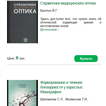
Справочник медицинского оптика
Бахтин В.Г.
Здесь доступно всё, что нужно знать об
оптической коррекции зрения и
изготовлении очков
Детальніше ›
0
Ціна:
грн.
Купити
Формирование и течение
близорукости у взрослых.
Монография
Шаповалов С.Л., Милявская Т.И.,
Игнатьев С.А.