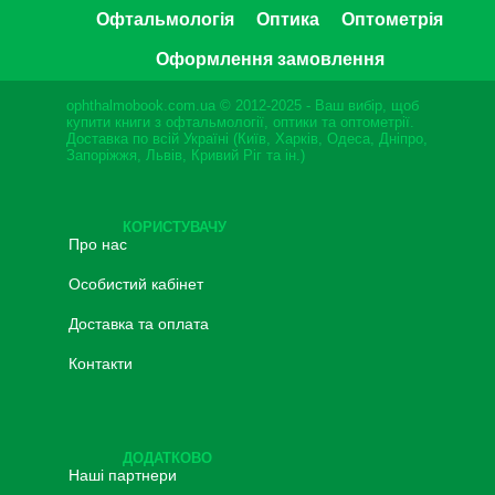
Офтальмологія
Оптика
Оптометрія
Оформлення замовлення
ophthalmobook.com.ua © 2012-2025 - Ваш вибір, щоб
купити книги з офтальмології, оптики та оптометрії.
Доставка по всій Україні (Київ, Харків, Одеса, Дніпро,
Запоріжжя, Львів, Кривий Ріг та ін.)
КОРИСТУВАЧУ
Про нас
Особистий кабінет
Доставка та оплата
Контакти
ДОДАТКОВО
Наші партнери