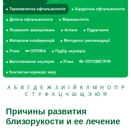
● Терапевтична офтальмологія
● Хірургічна офтальмологія
● Дитяча офтальмологія
● Фармакологія
● Лікування захворювань
● Атласи
● Підручники
● Матеріали конференцій
● Методичні рекомендації
● Різне
🕶 ОПТИКА
● Підбір окулярів
● Виготовлення окулярів
● Різне
👓 ОПТОМЕТРІЯ
● Контактна корекція зору
А
Б
В
Г
Д
Е
Ж
З
И
І
Й
К
Л
М
Н
О
П
Р
С
Т
У
Ф
Х
Ц
Ч
Ш
Щ
Э
Ю
Я
Причины развития
близорукости и ее лечение