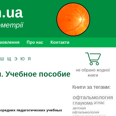
.ua
ометрії
мовлення
Про нас
Контакти
Ш
Щ
Э
Ю
Я
не обрано жодної
я. Учебное пособие
книги
Книги за тегами:
офтальмология
глаукома
атлас
детская
 средних педагогических учебных
офтальмология