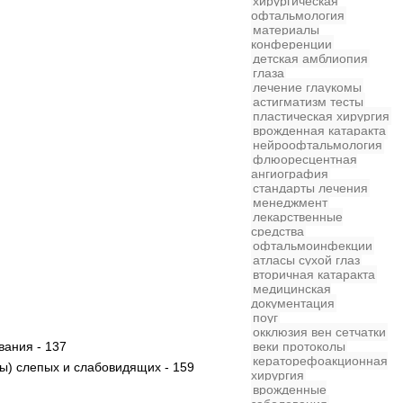
хирургическая
офтальмология
материалы
конференции
детская
амблиопия
глаза
лечение глаукомы
астигматизм
тесты
пластическая хирургия
врожденная катаракта
нейроофтальмология
флюоресцентная
ангиография
стандарты лечения
менеджмент
лекарственные
средства
офтальмоинфекции
атласы
сухой глаз
вторичная катаракта
медицинская
документация
поуг
окклюзия вен сетчатки
вания - 137
веки
протоколы
кераторефоакционная
ы) слепых и слабовидящих - 159
хирургия
врожденные