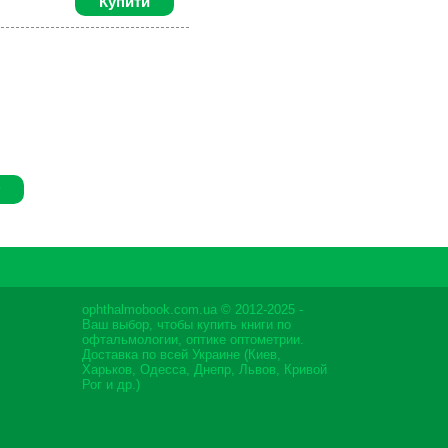
Купити
ophthalmobook.com.ua © 2012-2025 -
Ваш выбор, чтобы купить книги по
офтальмологии, оптике оптометрии.
Доставка по всей Украине (Киев,
Харьков, Одесса, Днепр, Львов, Кривой
Рог и др.)