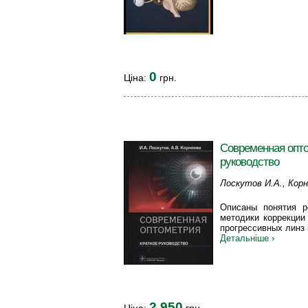
0
Ціна:
грн.
Современная опто
руководство
Лоскутов И.А., Корн
Описаны понятия р
методики коррекции
прогрессивных линз 
Детальніше ›
2 950
Ціна:
грн.