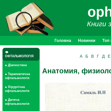
oph
Книги 
Головна
Новинки
Топ
👁
ОФТАЛЬМОЛОГІЯ
А
Б
В
Г
Д
Е
● Діагностика
Анатомия, физиоло
● Терапевтична
офтальмологія
● Хірургічна
офтальмологія
● Дитяча
офтальмологія