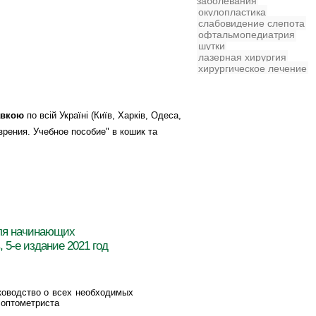
заболевания
окулопластика
слабовидение
слепота
офтальмопедиатрия
шутки
лазерная хирургия
хирургическое лечение
авкою
по всій Україні (Київ, Харків, Одеса,
 зрения. Учебное пособие" в кошик та
ля начинающих
 5-е издание 2021 год
ководство о всех необходимых
 оптометриста