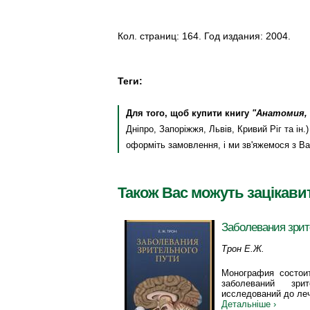
Кол. страниц: 164. Год издания: 2004.
Теги:
Для того, щоб купити книгу
"Анатомия, 
Дніпро, Запоріжжя, Львів, Кривий Ріг та ін
оформіть замовлення, і ми зв'яжемося з В
Також Вас можуть зацікави
Заболевания зрит
Трон Е.Ж.
Монография состои
заболеваний зр
исследований до ле
Детальніше ›