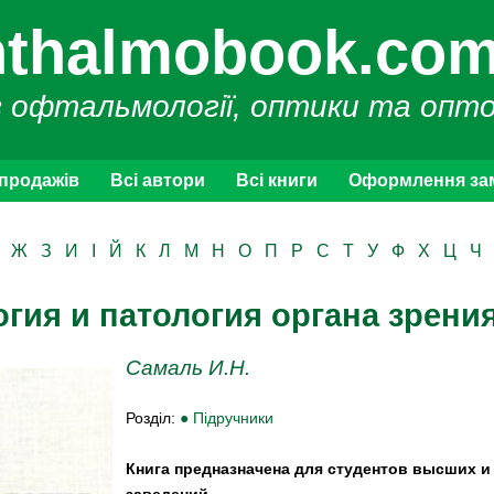
thalmobook.com
з офтальмології, оптики та опт
 продажів
Всі автори
Всі книги
Оформлення за
Ж
З
И
І
Й
К
Л
М
Н
О
П
Р
С
Т
У
Ф
Х
Ц
Ч
гия и патология органа зрени
Самаль И.Н.
Розділ:
● Підручники
Книга предназначена для студентов высших и