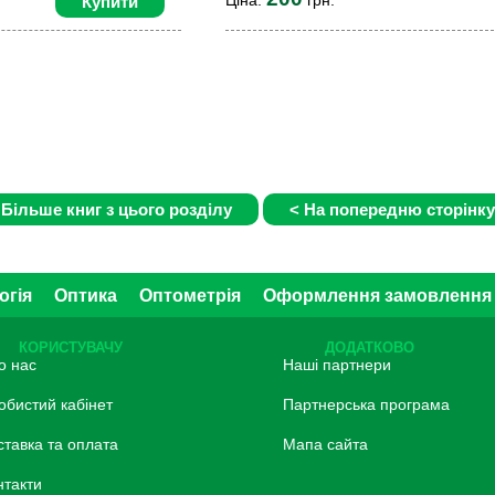
Купити
огія
Оптика
Оптометрія
Оформлення замовлення
КОРИСТУВАЧУ
ДОДАТКОВО
о нас
Наші партнери
обистий кабінет
Партнерська програма
ставка та оплата
Мапа сайта
нтакти