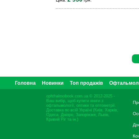
Головна
Новинки
Топ продажів
Офтальмол
ophthalmobook.com.ua © 2012-2025 -
Ваш вибір, щоб купити книги з
Пр
офтальмології, оптики та оптометрії.
Доставка по всій Україні (Київ, Харків,
Ос
Одеса, Дніпро, Запоріжжя, Львів,
Кривий Ріг та ін.)
До
Ко