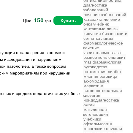
оптика
диагностика
диагностика
заболеваний
лечение заболеваний
катаракта
лечение
150
Купить
Ціна:
грн.
очки
учебник
контактные линзы
хирургия
бизнес-книги
сетчатка
линзы
фармакологическое
лечение
функции органа зрения в норме и
увеит
травма глаза
разное
конъюнктивит
ам исследования и нарушениям
глаз
фармакология
ной патологией, а также вопросам
руководство
оптометрия
диабет
еским мероприятиям при нарушении
миопия
роговица
аккомодация
маркетинг
витреоретинальная
ысших и средних педагогических учебных
хирургия
иридодиагностика
ожоги
макулярная
дегенерация
учебники
офтальмлогия
косоглазие
опухоли