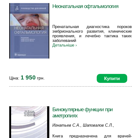
Неонатальная офтальмология
Пренатальная диагностика пороков
эмбрионального развития, клинические
проявления, и лечебно тактика таких
заболеваний
Детальніше ›
1 950
Ціна:
грн.
Купити
Бинокулярные функции при
аметропиях
Игнатьев С.А., Шаповалов С.Л.,
Милявская Т.И., Корнюшина Т.А.
Книга предназначена для врачей-