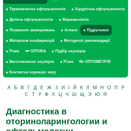
● Терапевтична офтальмологія
● Хірургічна офтальмологія
● Дитяча офтальмологія
● Фармакологія
● Лікування захворювань
● Атласи
● Підручники
● Матеріали конференцій
● Методичні рекомендації
● Різне
🕶 ОПТИКА
● Підбір окулярів
● Виготовлення окулярів
● Різне
👓 ОПТОМЕТРІЯ
● Контактна корекція зору
А
Б
В
Г
Д
Е
Ж
З
И
І
Й
К
Л
М
Н
О
П
Р
С
Т
У
Ф
Х
Ц
Ч
Ш
Щ
Э
Ю
Я
Диагностика в
оториноларингологии и