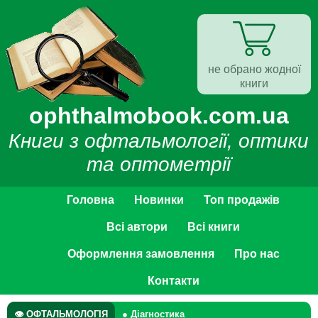
не обрано жодної
книги
ophthalmobook.com.ua
Книги з офтальмології, оптики
та оптометрії
Головна
Новинки
Топ продажів
Всі автори
Всі книги
Оформлення замовлення
Про нас
Контакти
👁 ОФТАЛЬМОЛОГІЯ
● Діагностика