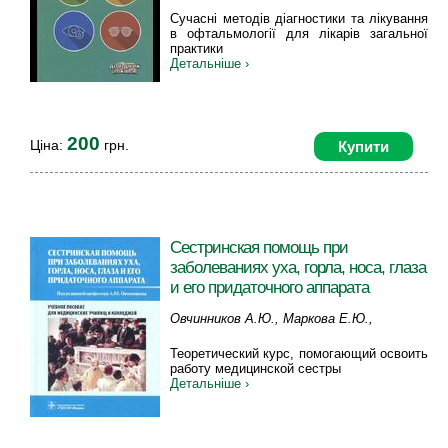
А., Завгородня Т.С., Коробов К.В., Лаврик
Сучасні методів діагностики та лікування
Н.С., Пінчук Є., Риков С.О., Усенко К.О.,
в офтальмології для лікарів загальної
практики
Шаргородська І.В.
Детальніше ›
200
Ціна:
грн.
Купити
Сестринская помощь при
заболеваниях уха, горла, носа, глаза
и его придаточного аппарата
Овчинников А.Ю., Маркова Е.Ю.,
Овчинникова А.В., Эдже М.А., Хон Е.М.
Теоретический курс, помогающий освоить
работу медицинской сестры
Детальніше ›