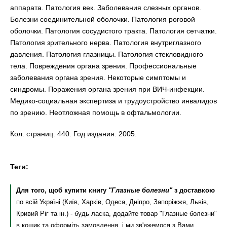
аппарата. Патология век. Заболевания слезных органов.
Болезни соединительной оболочки. Патология роговой
оболочки. Патология сосудистого тракта. Патология сетчатки.
Патология зрительного нерва. Патология внутриглазного
давления. Патология глазницы. Патология стекловидного
тела. Повреждения органа зрения. Профессиональные
заболевания органа зрения. Некоторые симптомы и
синдромы. Поражения органа зрения при ВИЧ-инфекции.
Медико-социальная экспертиза и трудоустройство инвалидов
по зрению. Неотложная помощь в офтальмологии.
Кол. страниц: 440. Год издания: 2005.
Теги:
Для того, щоб купити книгу
"Глазные болезни"
з доставкою
по всій Україні (Київ, Харків, Одеса, Дніпро, Запоріжжя, Львів,
Кривий Ріг та ін.) - будь ласка, додайте товар "Глазные болезни"
в кошик та оформіть замовлення, і ми зв'яжемося з Вами