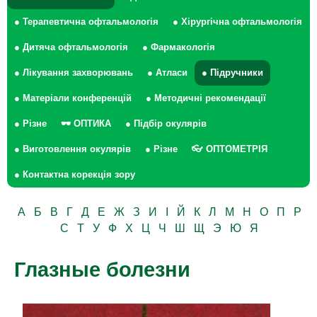
● Терапевтична офтальмологія
● Хірургічна офтальмологія
● Дитяча офтальмологія
● Фармакологія
● Лікування захворювань
● Атласи
● Підручники
● Матеріали конференцій
● Методичні рекомендації
● Різне
🕶 ОПТИКА
● Підбір окулярів
● Виготовлення окулярів
● Різне
👓 ОПТОМЕТРІЯ
● Контактна корекція зору
А
Б
В
Г
Д
Е
Ж
З
И
І
Й
К
Л
М
Н
О
П
Р
С
Т
У
Ф
Х
Ц
Ч
Ш
Щ
Э
Ю
Я
Глазные болезни