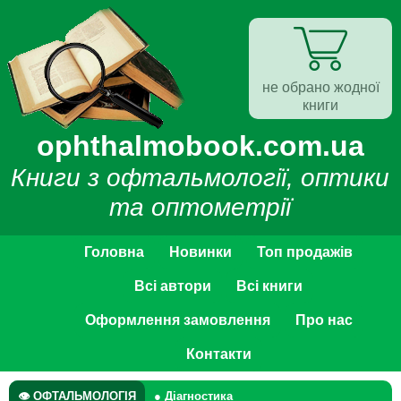
не обрано жодної
книги
ophthalmobook.com.ua
Книги з офтальмології, оптики
та оптометрії
Головна
Новинки
Топ продажів
Всі автори
Всі книги
Оформлення замовлення
Про нас
Контакти
👁 ОФТАЛЬМОЛОГІЯ
● Діагностика