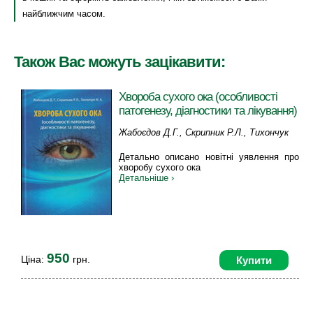
найближчим часом.
Також Вас можуть зацікавити:
Хвороба сухого ока (особливості
патогенезу, діагностики та лікування)
Жабоєдов Д.Г., Скрипник Р.Л., Тихончук
Н.А.
Детально описано новітні уявлення про
хворобу сухого ока
Детальніше ›
950
Ціна:
грн.
Купити