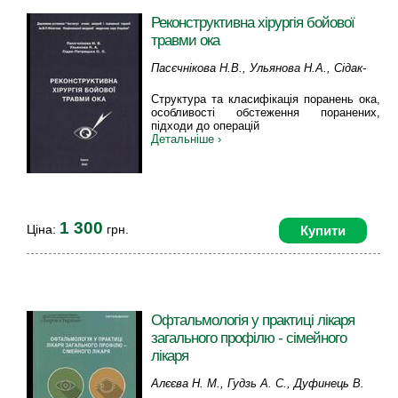
Реконструктивна хірургія бойової
травми ока
Пасєчнікова Н.В., Ульянова Н.А., Сідак-
Петрецька О.С.
Структура та класифікація поранень ока,
особливості обстеження поранених,
підходи до операцій
Детальніше ›
1 300
Ціна:
грн.
Купити
Офтальмологія у практиці лікаря
загального профілю - сімейного
лікаря
Алєєва Н. М., Гудзь А. С., Дуфинець В.