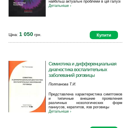
найбільш актуальні проблеми в цій галузі
Детальніше ›
1 050
Ціна:
грн.
Купити
Семиотика и дифференциальная
диагностика воспалительных
заболеваний роговицы
Полтанова Т.И.
Представлена характеристика симптомов
и типичные внешние проявления
различных нозологических форм
паннусов, кератитов, язв роговицы
Детальніше ›