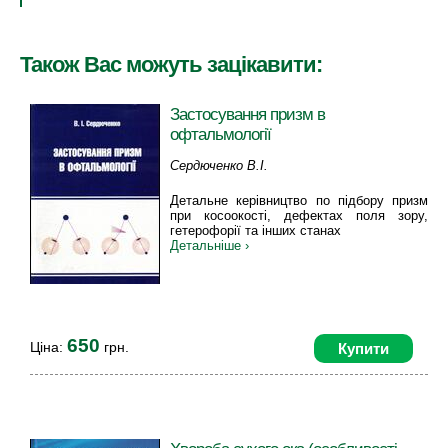
Також Вас можуть зацікавити:
Застосування призм в
офтальмології
Сердюченко В.І.
Детальне керівництво по підбору призм
при косоокості, дефектах поля зору,
гетерофорії та інших станах
Детальніше ›
650
Ціна:
грн.
Купити