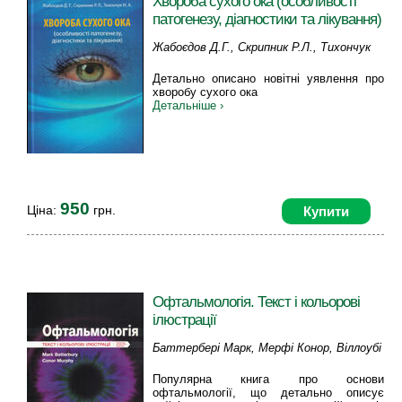
Хвороба сухого ока (особливості
патогенезу, діагностики та лікування)
Жабоєдов Д.Г., Скрипник Р.Л., Тихончук
Н.А.
Детально описано новітні уявлення про
хворобу сухого ока
Детальніше ›
950
Ціна:
грн.
Купити
Офтальмологія. Текст і кольорові
ілюстрації
Баттербері Марк, Мерфі Конор, Віллоубі
Колін
Популярна книга про основи
офтальмології, що детально описує