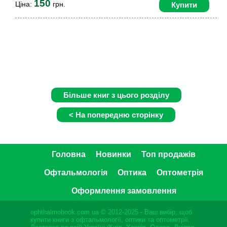
150
Ціна:
грн.
Купити
Головна
Новинки
Топ продажів
Офтальмологія
Оптика
Оптометрія
Оформлення замовлення
ophthalmobook.com.ua © 2012-2025 - Ваш вибір, щоб
купити книги з офтальмології, оптики та оптометрії.