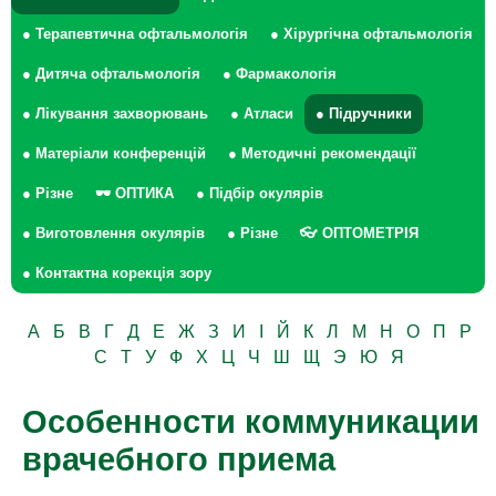
● Терапевтична офтальмологія
● Хірургічна офтальмологія
● Дитяча офтальмологія
● Фармакологія
● Лікування захворювань
● Атласи
● Підручники
● Матеріали конференцій
● Методичні рекомендації
● Різне
🕶 ОПТИКА
● Підбір окулярів
● Виготовлення окулярів
● Різне
👓 ОПТОМЕТРІЯ
● Контактна корекція зору
А
Б
В
Г
Д
Е
Ж
З
И
І
Й
К
Л
М
Н
О
П
Р
С
Т
У
Ф
Х
Ц
Ч
Ш
Щ
Э
Ю
Я
Особенности коммуникации
врачебного приема