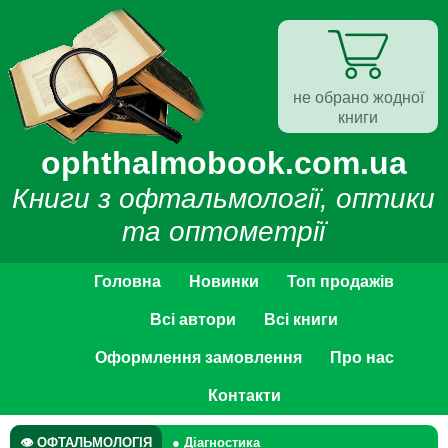
не обрано жодної
книги
ophthalmobook.com.ua
Книги з офтальмології, оптики
та оптометрії
Головна
Новинки
Топ продажів
Всі автори
Всі книги
Оформлення замовлення
Про нас
Контакти
👁 ОФТАЛЬМОЛОГІЯ
● Діагностика