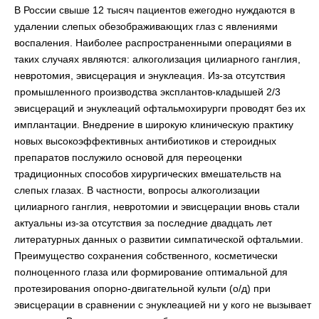
В России свыше 12 тысяч пациентов ежегодно нуждаются в
удалении слепых обезображивающих глаз с явлениями
воспаления. Наиболее распространенными операциями в
таких случаях являются: алкоголизация цилиарного ганглия,
невротомия, эвисцерация и энуклеация. Из-за отсутствия
промышленного производства эксплантов-кладышей 2/3
эвисцераций и энуклеаций офтальмохирурги проводят без их
имплантации. Внедрение в широкую клиническую практику
новых высокоэффективных антибиотиков и стероидных
препаратов послужило основой для переоценки
традиционных способов хирургических вмешательств на
слепых глазах. В частности, вопросы алкоголизации
цилиарного ганглия, невротомии и эвисцерации вновь стали
актуальны из-за отсутствия за последние двадцать лет
литературных данных о развитии симпатической офтальмии.
Преимущество сохранения собственного, косметически
полноценного глаза или формирование оптимальной для
протезирования опорно-двигательной культи (о/д) при
эвисцерации в сравнении с энуклеацией ни у кого не вызывает