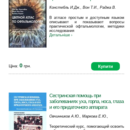
Констебль И.Дж., Вон Т.И., Раджа В.
В атласе простым и доступным языком
описывают и показывают вопросы
практической офтальмологии, методики
исследования
Детальніше ›
0
Ціна:
грн.
Купити
Сестринская помощь при
заболеваниях уха, горла, носа, глаза
и его придаточного аппарата
Овчинников А.Ю., Маркова Е.Ю.,
Овчинникова А.В., Эдже М.А., Хон Е.М.
Теоретический курс, помогающий освоить