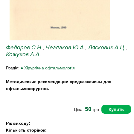
Федоров С.Н.
,
Чеглаков Ю.А.
,
Лясковик А.Ц.
,
Кожухов А.А.
Розділ:
● Хірургічна офтальмологія
Методические рекомендации предназначены для
офтальмохирургов.
50
Купить
Ціна:
грн.
Рік виходу:
Кількість сторінок: