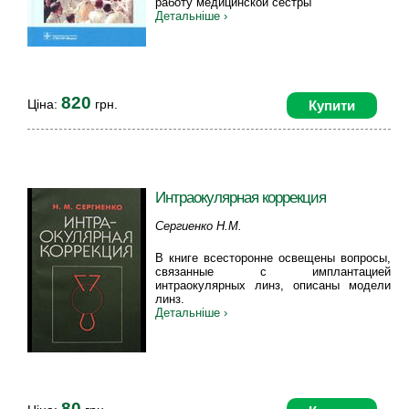
работу медицинской сестры
Детальніше ›
820
Ціна:
грн.
Купити
Интраокулярная коррекция
Сергиенко Н.М.
В книге всесторонне освещены вопросы,
связанные с имплантацией
интраокулярных линз, описаны модели
линз.
Детальніше ›
80