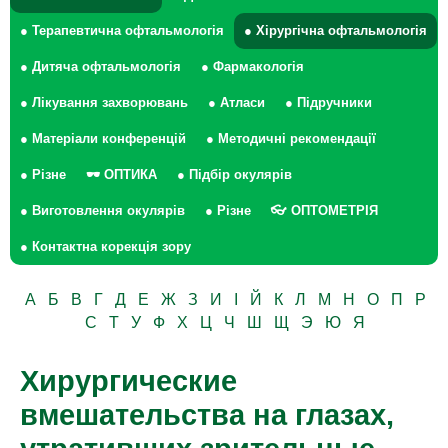
● Терапевтична офтальмологія
● Хірургічна офтальмологія
● Дитяча офтальмологія
● Фармакологія
● Лікування захворювань
● Атласи
● Підручники
● Матеріали конференцій
● Методичні рекомендації
● Різне
🕶 ОПТИКА
● Підбір окулярів
● Виготовлення окулярів
● Різне
👓 ОПТОМЕТРІЯ
● Контактна корекція зору
А
Б
В
Г
Д
Е
Ж
З
И
І
Й
К
Л
М
Н
О
П
Р
С
Т
У
Ф
Х
Ц
Ч
Ш
Щ
Э
Ю
Я
Хирургические
вмешательства на глазах,