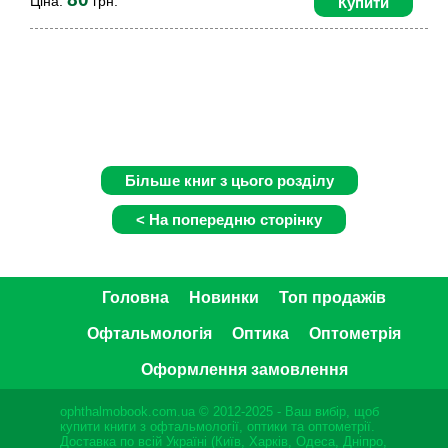
Ціна:
грн.
Купити
Головна
Новинки
Топ продажів
Офтальмологія
Оптика
Оптометрія
Оформлення замовлення
ophthalmobook.com.ua © 2012-2025 - Ваш вибір, щоб
купити книги з офтальмології, оптики та оптометрії.
Доставка по всій Україні (Київ, Харків, Одеса, Дніпро,