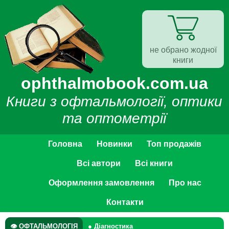
не обрано жодної
книги
ophthalmobook.com.ua
Книги з офтальмології, оптики
та оптометрії
Головна
Новинки
Топ продажів
Всі автори
Всі книги
Оформлення замовлення
Про нас
Контакти
👁 ОФТАЛЬМОЛОГІЯ
● Діагностика