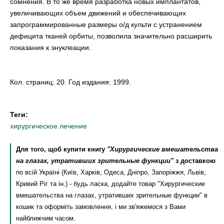
сомнения. В то же время разработка новых имплантатов,
увеличивающих объем движений и обеспечивающих
запрограммированные размеры о/д культи с устранением
дефицита тканей орбиты, позволила значительно расширить
показания к энуклеации.
Кол. страниц: 20. Год издания: 1999.
Теги:
хирургическое лечение
Для того, щоб купити книгу
"Хирургические вмешательства
на глазах, утративших зрительные функции"
з доставкою
по всій Україні (Київ, Харків, Одеса, Дніпро, Запоріжжя, Львів,
Кривий Ріг та ін.) - будь ласка, додайте товар "Хирургические
вмешательства на глазах, утративших зрительные функции" в
кошик та оформіть замовлення, і ми зв'яжемося з Вами
найближчим часом.