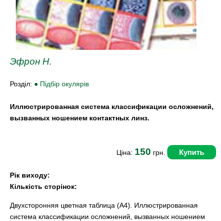
Эфрон Н.
Розділ:
● Підбір окулярів
Иллюстрированная система классификации осложнений,
вызванных ношением контактных линз.
150
Купить
Ціна:
грн.
Рік виходу:
Кількість сторінок:
Двухсторонняя цветная таблица (А4). Иллюстрированная
система классификации осложнений, вызванных ношением