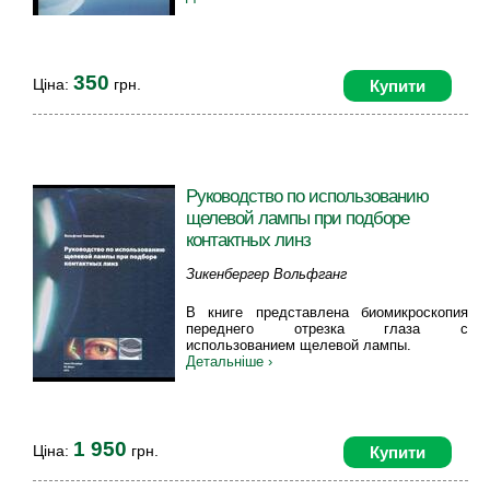
350
Ціна:
грн.
Купити
Руководство по использованию
щелевой лампы при подборе
контактных линз
Зикенбергер Вольфганг
В книге представлена биомикроскопия
переднего отрезка глаза с
использованием щелевой лампы.
Детальніше ›
1 950
Ціна:
грн.
Купити