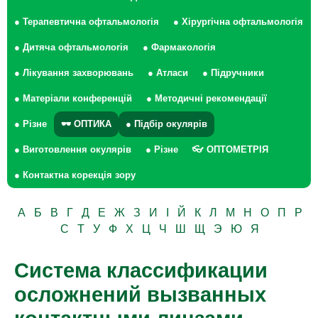
● Терапевтична офтальмологія
● Хірургічна офтальмологія
● Дитяча офтальмологія
● Фармакологія
● Лікування захворювань
● Атласи
● Підручники
● Матеріали конференцій
● Методичні рекомендації
● Різне
🕶 ОПТИКА
● Підбір окулярів
● Виготовлення окулярів
● Різне
👓 ОПТОМЕТРІЯ
● Контактна корекція зору
А
Б
В
Г
Д
Е
Ж
З
И
І
Й
К
Л
М
Н
О
П
Р
С
Т
У
Ф
Х
Ц
Ч
Ш
Щ
Э
Ю
Я
Система классификации
осложнений вызванных