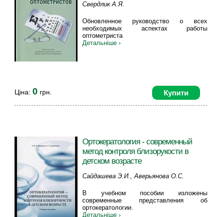
Свердлик А.Я.
Обновленное руководство о всех
необходимых аспектах работы
оптометриста
Детальніше ›
0
Ціна:
грн.
Купити
Ортокератология - современный
метод контроля близорукости в
детском возрасте
Сайдашева Э.И., Аверьянова О.С.
В учебном пособии изложены
современные представления об
ортокератологии.
Детальніше ›