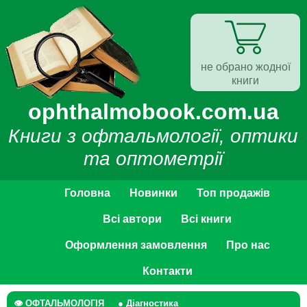
не обрано жодної
книги
ophthalmobook.com.ua
Книги з офтальмології, оптики
та оптометрії
Головна
Новинки
Топ продажів
Всі автори
Всі книги
Оформлення замовлення
Про нас
Контакти
👁 ОФТАЛЬМОЛОГІЯ
● Діагностика