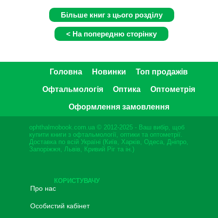
Головна
Новинки
Топ продажів
Офтальмологія
Оптика
Оптометрія
Оформлення замовлення
ophthalmobook.com.ua © 2012-2025 - Ваш вибір, щоб
купити книги з офтальмології, оптики та оптометрії.
Доставка по всій Україні (Київ, Харків, Одеса, Дніпро,
Запоріжжя, Львів, Кривий Ріг та ін.)
КОРИСТУВАЧУ
Про нас
Особистий кабінет