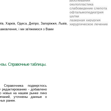
заболевания
окулопластика
слабовидение
слепота
офтальмопедиатрия
шутки
лазерная хирургия
Київ, Харків, Одеса, Дніпро, Запоріжжя, Львів,
хирургическое лечение
замовлення, і ми зв'яжемося з Вами
нзы. Справочные таблицы.
 Справочника подверглось
у редактированию - добавлено
о новых на нашем рынке линз
мпаний, уточнены данные о
ных ранее.