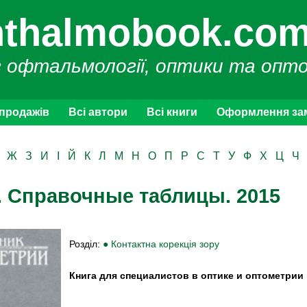
thalmobook.com
з офтальмології, оптики та опт
 продажів
Всі автори
Всі книги
Оформлення за
Ж
З
И
І
Й
К
Л
М
Н
О
П
Р
С
Т
У
Ф
Х
Ц
Ч
. Справочные таблицы. 2015
Розділ:
● Контактна корекція зору
Книга для специалистов в оптике и оптометрии