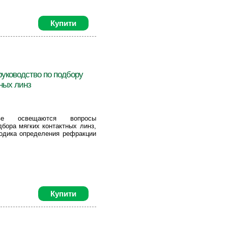
Купити
руководство по подбору
тных линз
ве освещаются вопросы
дбора мягких контактных линз,
тодика определения рефракции
Купити