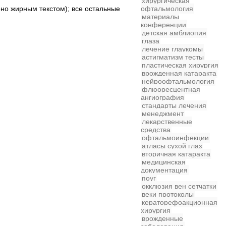
хирургическая
ено жирным текстом); все остальные
офтальмология
материалы
конференции
детская
амблиопия
глаза
лечение глаукомы
астигматизм
тесты
пластическая хирургия
врожденная катаракта
нейроофтальмология
флюоресцентная
ангиография
стандарты лечения
менеджмент
лекарственные
средства
офтальмоинфекции
атласы
сухой глаз
вторичная катаракта
медицинская
документация
поуг
окклюзия вен сетчатки
веки
протоколы
кераторефоакционная
хирургия
врожденные