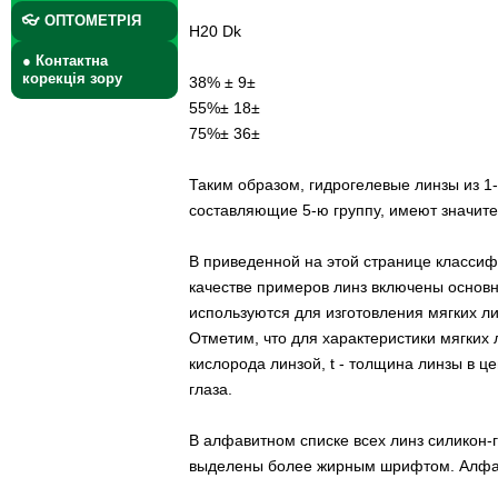
👓 ОПТОМЕТРІЯ
Н20 Dk
● Контактна
корекція зору
38% ± 9±
55%± 18±
75%± 36±
Таким образом, гидрогелевые линзы из 1-й
составляющие 5-ю группу, имеют значите
В приведенной на этой странице классиф
качестве примеров линз включены основн
используются для изготовления мягких ли
Отметим, что для характеристики мягких
кислорода линзой, t - толщина линзы в ц
глаза.
В алфавитном списке всех линз силикон-
выделены более жирным шрифтом. Алфави