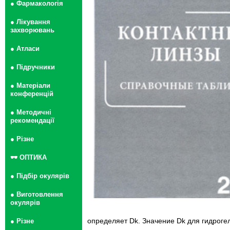
● Фармакологія
● Лікування
захворювань
● Атласи
● Підручники
● Матеріали
конференцій
● Методичні
рекомендації
● Різне
🕶 ОПТИКА
● Підбір окулярів
● Виготовлення
окулярів
определяет Dk. Значение Dk для гидроге
● Різне