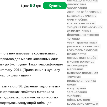
оптика
диагностика
диагностика
80
Купить
Ціна:
грн.
заболеваний
лечение заболеваний
катаракта
лечение
очки
учебник
контактные линзы
хирургия
бизнес-книги
сетчатка
линзы
фармакологическое
лечение
увеит
травма глаза
разное
конъюнктивит
глаз
фармакология
что в нем впервые, в соответствии с
руководство
оптометрия
диабет
риалов для мягких контактных линз,
миопия
роговица
ьную 5-ю группу. Такая классификация
аккомодация
маркетинг
 Summary. 2014 (Приложение к журналу
витреоретинальная
 настоящем издании.
хирургия
иридодиагностика
ожоги
ать на стр.36. Деление гидрогелевых
макулярная
лектрических свойствах материала
дегенерация
учебники
 гидрогелях практически полностью
офтальмлогия
оводствуясь следующей таблицей:
косоглазие
опухоли