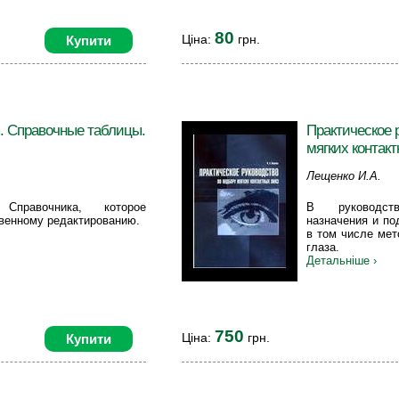
80
Ціна:
грн.
Купити
. Справочные таблицы.
Практическое 
мягких контак
Лещенко И.А.
Справочника, которое
В руководст
венному редактированию.
назначения и по
в том числе ме
глаза.
Детальніше ›
750
Ціна:
грн.
Купити