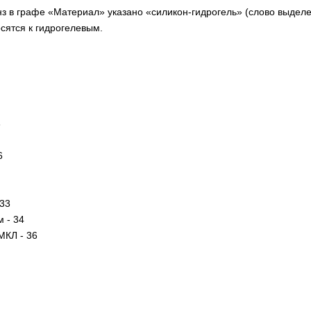
нз в графе «Материал» указано «силикон-гидрогель» (слово выдел
сятся к гидрогелевым.
3
6
 33
 - 34
МКЛ - 36