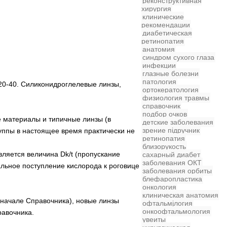
реконструктивная
хирургия
клинические
рекомендации
диабетическая
ретинопатия
анатомия
синдром сухого глаза
инфекции
глазные болезни
патология
а 20-40. Силиконидроглелевые линзы,
ортокератология
физиология
травмы
справочник
подбор очков
е материалы и типичные линзы (в
детские заболевания
зрение
підручник
уппы в настоящее время практически не
ретинопатия
близорукость
ляется величина Dk/t (пропускание
сахарный диабет
заболевания
ОКТ
альное поступление кислорода к роговице
заболевания орбиты
блефаропластика
онкология
клиническая анатомия
 начале Справочника), новые линзы
офтальмjлогия
онкоофтальмология
авочника.
увеиты