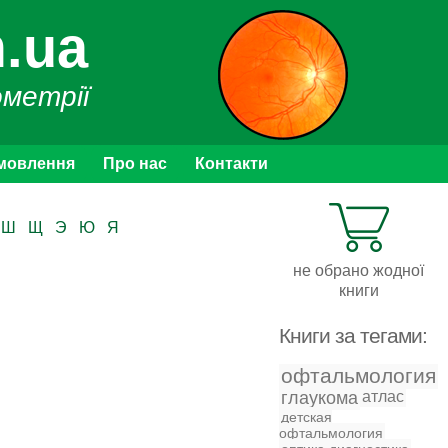
.ua
ометрії
мовлення
Про нас
Контакти
Ш
Щ
Э
Ю
Я
не обрано жодної
книги
Книги за тегами:
офтальмология
глаукома
атлас
детская
офтальмология