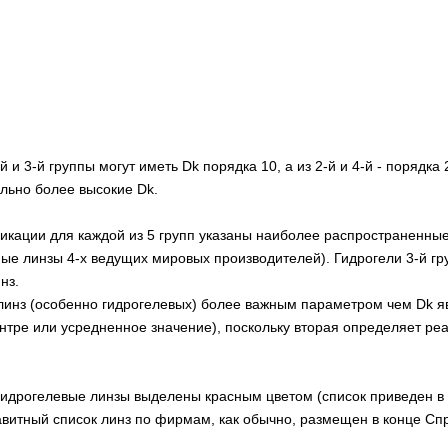
 и 3-й группы могут иметь Dk порядка 10, а из 2-й и 4-й - порядк
льно более высокие Dk.
икации для каждой из 5 групп указаны наиболее распространенны
ые линзы 4-х ведущих мировых производителей). Гидрогели 3-й гр
нз.
 линз (особенно гидрогелевых) более важным параметром чем Dk яв
ентре или усредненное значение), поскольку вторая определяет ре
гидрогелевые линзы выделены красным цветом (список приведен в
тный список линз по фирмам, как обычно, размещен в конце Спр