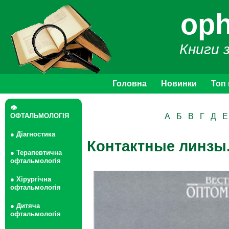
oph
Книги 
Головна
Новинки
Топ
👁
ОФТАЛЬМОЛОГІЯ
А
Б
В
Г
Д
Е
● Діагностика
Контактные линзы
● Терапевтична
офтальмологія
● Хірургічна
офтальмологія
● Дитяча
офтальмологія