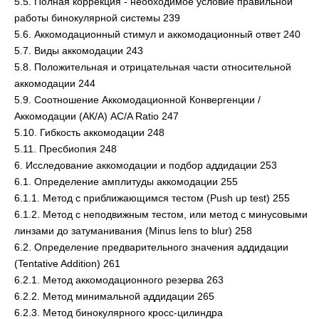
5.5. Полная коррекция - необходимое условие правильной
работы бинокулярной системы 239
5.6. Аккомодационный стимул и аккомодационный ответ 240
5.7. Виды аккомодации 243
5.8. Положительная и отрицательная части относительной
аккомодации 244
5.9. Соотношение Аккомодационной Конвергенции /
Аккомодации (АК/А) AC/A Ratio 247
5.10. Гибкость аккомодации 248
5.11. Пресбиопия 248
6. Исследование аккомодации и подбор аддидации 253
6.1. Определение амплитуды аккомодации 255
6.1.1. Метод с приближающимся тестом (Push up test) 255
6.1.2. Метод с неподвижным тестом, или метод с минусовыми
линзами до затуманивания (Minus lens to blur) 258
6.2. Определение предварительного значения аддидации
(Tentative Addition) 261
6.2.1. Метод аккомодационного резерва 263
6.2.2. Метод минимальной аддидации 265
6.2.3. Метод бинокулярного кросс-цилиндра