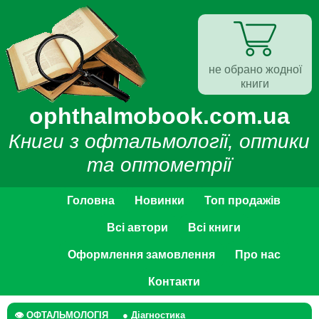
не обрано жодної
книги
ophthalmobook.com.ua
Книги з офтальмології, оптики
та оптометрії
Головна
Новинки
Топ продажів
Всі автори
Всі книги
Оформлення замовлення
Про нас
Контакти
👁 ОФТАЛЬМОЛОГІЯ
● Діагностика