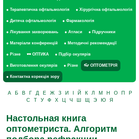
● Терапевтична офтальмологія
● Хірургічна офтальмологія
● Дитяча офтальмологія
● Фармакологія
● Лікування захворювань
● Атласи
● Підручники
● Матеріали конференцій
● Методичні рекомендації
● Різне
🕶 ОПТИКА
● Підбір окулярів
● Виготовлення окулярів
● Різне
👓 ОПТОМЕТРІЯ
● Контактна корекція зору
А
Б
В
Г
Д
Е
Ж
З
И
І
Й
К
Л
М
Н
О
П
Р
С
Т
У
Ф
Х
Ц
Ч
Ш
Щ
Э
Ю
Я
Настольная книга
оптометриста. Алгоритм