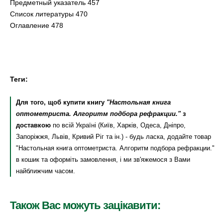
Предметный указатель 457
Список литературы 470
Оглавление 478
Теги:
Для того, щоб купити книгу
"Настольная книга
оптометриста. Алгоритм подбора рефракции."
з
доставкою
по всій Україні (Київ, Харків, Одеса, Дніпро,
Запоріжжя, Львів, Кривий Ріг та ін.) - будь ласка, додайте товар
"Настольная книга оптометриста. Алгоритм подбора рефракции."
в кошик та оформіть замовлення, і ми зв'яжемося з Вами
найближчим часом.
Також Вас можуть зацікавити: