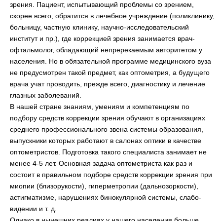
зрения. Пациент, испытывающий проблемы со зрением,
скорее всего, обратится в лечебное учреждение (поликлинику,
больницу, частную клинику, научно-исследовательский
институт и пр.), где коррекцией зрения занимается врач-
офтальмолог, обладающий непререкаемым авторитетом у
населения. Но в обязательной программе медицинского вуза
не предусмотрен такой предмет, как оптометрия, а будущего
врача учат проводить, прежде всего, диагностику и лечение
глазных заболеваний.
В нашей стране знаниям, умениям и компетенциям по
подбору средств коррекции зрения обучают в организациях
среднего профессионального звена системы образования,
выпускники которых работают в салонах оптики в качестве
оптометристов. Подготовка такого специалиста занимает не
менее 4-5 лет. Основная задача оптометриста как раз и
состоит в правильном подборе средств коррекции зрения при
миопии (близорукости), гиперметропии (дальнозоркости),
астигматизме, нарушениях бинокулярной системы, слабо-
видении и т. д.
Однако в нынешних реалиях у нашего населения больше