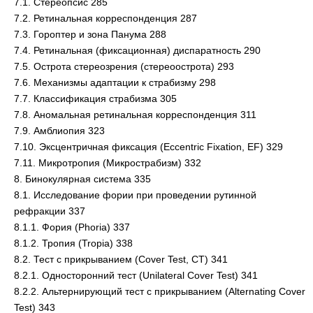
7.1. Стереопсис 285
7.2. Ретинальная корреспонденция 287
7.3. Гороптер и зона Панума 288
7.4. Ретинальная (фиксационная) диспаратность 290
7.5. Острота стереозрения (стереоострота) 293
7.6. Механизмы адаптации к страбизму 298
7.7. Классификация страбизма 305
7.8. Аномальная ретинальная корреспонденция 311
7.9. Амблиопия 323
7.10. Эксцентричная фиксация (Eccentric Fixation, EF) 329
7.11. Микротропия (Микрострабизм) 332
8. Бинокулярная система 335
8.1. Исследование фории при проведении рутинной
рефракции 337
8.1.1. Фория (Phoria) 337
8.1.2. Тропия (Tropia) 338
8.2. Тест с прикрыванием (Cover Test, СТ) 341
8.2.1. Односторонний тест (Unilateral Cover Test) 341
8.2.2. Альтернирующий тест с прикрыванием (Alternating Cover
Test) 343