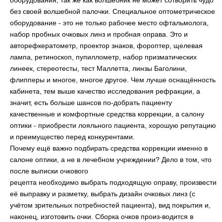
оборудования, так же как волшебник не может сотворить чудо
без своей волшебной палочки. Специальное оптометрическое
оборудование - это не только рабочее место офтальмолога,
набор пробных очковых линз и пробная оправа. Это и
авторефкератометр, проектор знаков, фороптер, щелевая
лампа, ретиноскоп, пупиллометр, набор призматических
линеек, стереотесты, тест Маллетта, линзы Баголини,
флипперы и многое, многое другое. Чем лучше оснащённость
кабинета, тем выше качество исследования рефракции, а
значит, есть больше шансов по-добрать пациенту
качественные и комфортные средства коррекции, а салону
оптики - приобрести лояльного пациента, хорошую репутацию
и преимущество перед конкурентами.
Почему ещё важно подбирать средства коррекции именно в
салоне оптики, а не в лечебном учреждении? Дело в том, что
после выписки очкового
рецепта необходимо выбрать подходящую оправу, произвести
её выправку и разметку, выбрать дизайн очковых линз (с
учётом зрительных потребностей пациента), вид покрытия и,
наконец, изготовить очки. Сборка очков произ-водится в