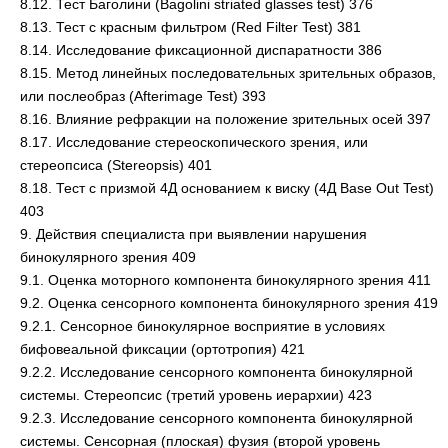
8.12. Тест Баголини (Bagolini striated glasses test) 376
8.13. Тест с красным фильтром (Red Filter Test) 381
8.14. Исследование фиксационной диспаратности 386
8.15. Метод линейных последовательных зрительных образов,
или послеобраз (Afterimage Test) 393
8.16. Влияние рефракции на положение зрительных осей 397
8.17. Исследование стереоскопического зрения, или
стереопсиса (Stereopsis) 401
8.18. Тест с призмой 4Д основанием к виску (4Д Base Out Test)
403
9. Действия специалиста при выявлении нарушения
бинокулярного зрения 409
9.1. Оценка моторного компонента бинокулярного зрения 411
9.2. Оценка сенсорного компонента бинокулярного зрения 419
9.2.1. Сенсорное бинокулярное восприятие в условиях
бифовеальной фиксации (ортотропия) 421
9.2.2. Исследование сенсорного компонента бинокулярной
системы. Стереопсис (третий уровень иерархии) 423
9.2.3. Исследование сенсорного компонента бинокулярной
системы. Сенсорная (плоская) фузия (второй уровень