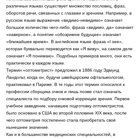
различных языках существует множество пословиц, фраз,
оборотов речи, связанных с глазами и зрением. Например, в
русском языке выражение «видимо-невидимо» означает
большое количество чего-либо, фраза «видимо, да» означает
«наверное», а понятие «обозримое будущее» означает
«ближайшее время». В английском языке фраза «I see»,
которая буквально переводится как «Я вижу», на самом деле
означает «Я понимаю». Подобных примеров много, они есть
практически в каждом языке.
Термин «оптометрист» предложил в 1886 году Эдмунд
Ландольт, когда он, будучи швейцарским офтальмологом,
практиковал в Париже. В те годы этот термин относился к
профессии сборщика очков и лишь позже стал означать
специалиста по подбору очковой коррекции зрения. Первое
учебное заведение, начавшее подготовку оптометристов,
было основано в США во второй половине XIX века, после
чего оптометрия постепенно стала приобретать своё
нынешнее значение.
Как и в большинстве медицинских специальностей, в