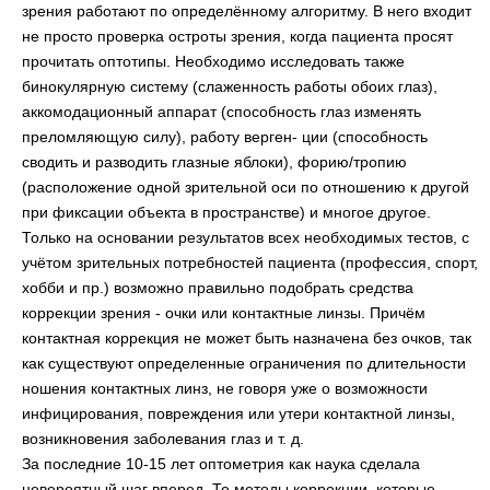
зрения работают по определённому алгоритму. В него входит
не просто проверка остроты зрения, когда пациента просят
прочитать оптотипы. Необходимо исследовать также
бинокулярную систему (слаженность работы обоих глаз),
аккомодационный аппарат (способность глаз изменять
преломляющую силу), работу верген- ции (способность
сводить и разводить глазные яблоки), форию/тропию
(расположение одной зрительной оси по отношению к другой
при фиксации объекта в пространстве) и многое другое.
Только на основании результатов всех необходимых тестов, с
учётом зрительных потребностей пациента (профессия, спорт,
хобби и пр.) возможно правильно подобрать средства
коррекции зрения - очки или контактные линзы. Причём
контактная коррекция не может быть назначена без очков, так
как существуют определенные ограничения по длительности
ношения контактных линз, не говоря уже о возможности
инфицирования, повреждения или утери контактной линзы,
возникновения заболевания глаз и т. д.
За последние 10-15 лет оптометрия как наука сделала
невероятный шаг вперед. Те методы коррекции, которые