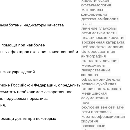
хирургическая
офтальмология
материалы
конференции
детская
амблиопия
глаза
выработаны индикаторы качества
лечение глаукомы
астигматизм
тесты
пластическая хирургия
врожденная катаракта
й помощи при наиболее
нейроофтальмология
флюоресцентная
овных факторов оказания качественной и
ангиография
стандарты лечения
менеджмент
лекарственные
нских учреждений.
средства
офтальмоинфекции
атласы
сухой глаз
гионе Российской Федерации, определить
вторичная катаракта
ссчитать необходимое лекарственное
медицинская
документация
ать подушевые нормативы
поуг
ия.
окклюзия вен сетчатки
веки
протоколы
кераторефоакционная
 помощи детям при некоторых
хирургия
врожденные