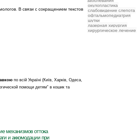
заболевания
окулопластика
ологов. В связи с сокращением текстов
слабовидение
слепота
офтальмопедиатрия
шутки
лазерная хирургия
хирургическое лечение
тавкою
по всій Україні (Київ, Харків, Одеса,
логической помощи детям" в кошик та
ие механизмов оттока
аги и аккомодации при