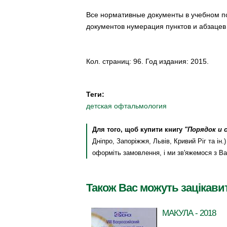
Все нормативные документы в учебном по
документов нумерация пунктов и абзацев
Кол. страниц: 96. Год издания: 2015.
Теги:
детская офтальмология
Для того, щоб купити книгу
"Порядок и
Дніпро, Запоріжжя, Львів, Кривий Ріг та і
оформіть замовлення, і ми зв'яжемося з В
Також Вас можуть зацікави
МАКУЛА - 2018