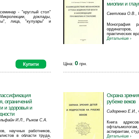
миопии и глау
 семинар - "круглый стол"
Светлова О.В., 
Микролекции, доклады,
сы", лица, "кулуары" и
Монография р
ординаторов,
практических вр
Детальніше ›
0
Ціна:
грн.
Купити
лассификация
Охрана зрения
, ограничений
рубеже веков
и и здоровья и
Сидоренко Е.И.,
дности
льфайн И.Л., Рыков С.А.
Книга адресов
офтальмолога
ов, научных работников,
аспирантам, сту
алистов в области труда,
Детальніше ›