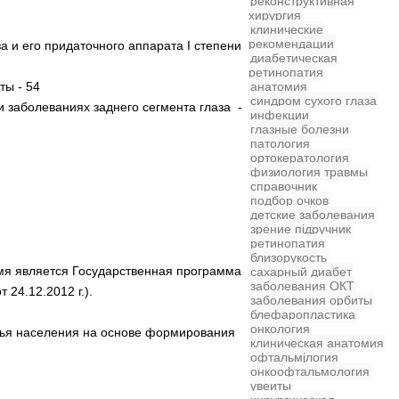
реконструктивная
хирургия
клинические
рекомендации
 и его придаточного аппарата I степени
диабетическая
ретинопатия
ты - 54
анатомия
синдром сухого глаза
 заболеваниях заднего сегмента глаза -
инфекции
глазные болезни
патология
ортокератология
физиология
травмы
справочник
подбор очков
детские заболевания
зрение
підручник
ретинопатия
близорукость
мя является Государственная программа
сахарный диабет
заболевания
ОКТ
24.12.2012 г.).
заболевания орбиты
блефаропластика
онкология
вья населения на основе формирования
клиническая анатомия
офтальмjлогия
онкоофтальмология
увеиты