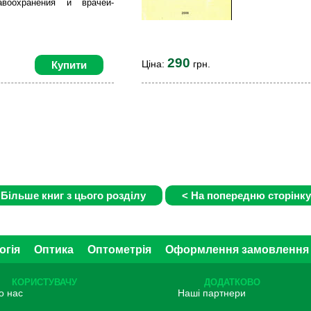
авоохранения и врачей-
290
Ціна:
грн.
Купити
огія
Оптика
Оптометрія
Оформлення замовлення
КОРИСТУВАЧУ
ДОДАТКОВО
о нас
Наші партнери