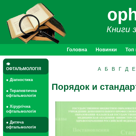
oph
Книги 
Головна
Новинки
Топ
👁
ОФТАЛЬМОЛОГІЯ
А
Б
В
Г
Д
Е
● Діагностика
Порядок и станда
● Терапевтична
офтальмологія
● Хірургічна
офтальмологія
● Дитяча
офтальмологія