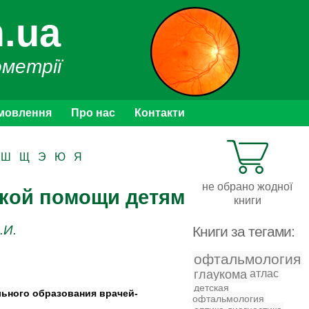
.ua
ометрії
мовлення
Про нас
Контакти
Ш
Щ
Э
Ю
Я
не обрано жодної
ской помощи детям
книги
.И.
Книги за тегами:
офтальмология
глаукома
атлас
детская
ьного образования врачей-
офтальмология