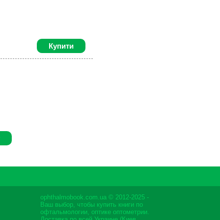
Купити
ophthalmobook.com.ua © 2012-2025 -
Ваш выбор, чтобы купить книги по
офтальмологии, оптике оптометрии.
Доставка по всей Украине (Киев,