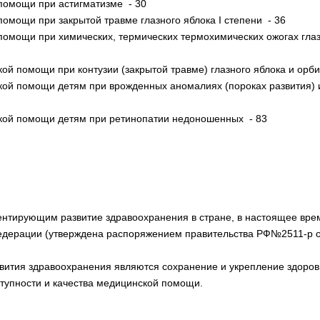
помощи при астигматизме - 30
омощи при закрытой травме глазного яблока I степени - 36
омощи при химических, термических термохимических ожогах глаза
й помощи при контузии (закрытой травме) глазного яблока и орби
ой помощи детям при врожденных аномалиях (пороках развития) и
кой помощи детям при ретинопатии недоношенных - 83
тирующим развитие здравоохранения в стране, в настоящее вре
дерации (утверждена распоряжением правительства РФ№2511-р от 
ития здравоохранения являются сохранение и укрепление здоро
тупности и качества медицинской помощи.