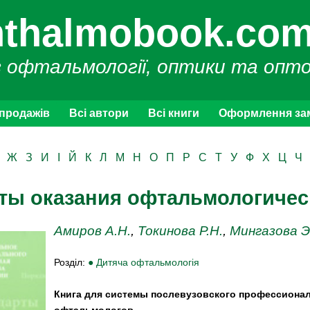
thalmobook.com
з офтальмології, оптики та опт
 продажів
Всі автори
Всі книги
Оформлення за
Ж
З
И
І
Й
К
Л
М
Н
О
П
Р
С
Т
У
Ф
Х
Ц
Ч
рты оказания офтальмологиче
Амиров А.Н.
,
Токинова Р.Н.
,
Мингазова Э
Розділ:
● Дитяча офтальмологія
Книга для системы послевузовского профессионал