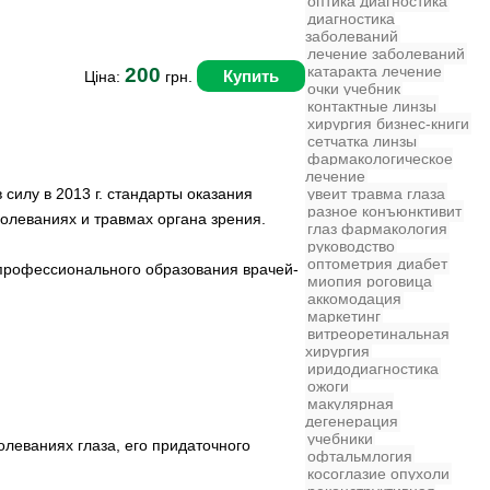
оптика
диагностика
диагностика
заболеваний
лечение заболеваний
катаракта
лечение
200
Купить
Ціна:
грн.
очки
учебник
контактные линзы
хирургия
бизнес-книги
сетчатка
линзы
фармакологическое
лечение
силу в 2013 г. стандарты оказания
увеит
травма глаза
разное
конъюнктивит
леваниях и травмах органа зрения.
глаз
фармакология
руководство
оптометрия
диабет
профессионального образования врачей-
миопия
роговица
аккомодация
маркетинг
витреоретинальная
хирургия
иридодиагностика
ожоги
макулярная
дегенерация
учебники
леваниях глаза, его придаточного
офтальмлогия
косоглазие
опухоли