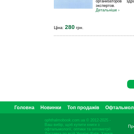
организаторов здр
экспертов.
Детальніше ›
280
Ціна:
грн.
Головна
Новинки
Топ продажів
Офтальмол
ophthalmobook.com.ua © 2012-2025 -
Ваш вибір, щоб купити книги з
Пр
офтальмології, оптики та оптометрії.
Доставка по всій Україні (Київ, Харків,