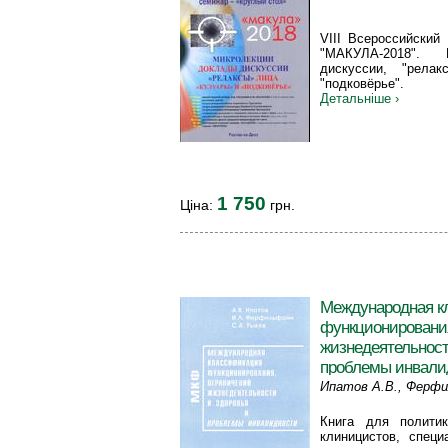
VIII Всероссийский
"МАКУЛА-2018". 
дискуссии, "релак
"подковёрье".
Детальніше ›
1 750
Ціна:
грн.
Международная к
функционирования
жизнедеятельност
проблемы инвали
Ипатов А.В., Ферфи
Книга для политик
клиницистов, специ