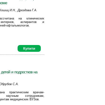
коме
Кошиц И.Н., Дроздова Г.А.
ассчитана на клинических
 интернов, аспирантов и
ачей-офтальмологов.
Купити
 детей и подростков на
 Обрубов С.А.
ана практическим врачам-
м, научным сотрудникам,
дентам медицинских ВУЗов.