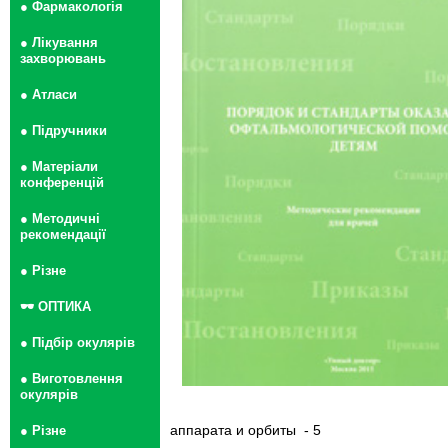
● Фармакологія
● Лікування
захворювань
● Атласи
● Підручники
● Матеріали
конференцій
● Методичні
рекомендації
● Різне
🕶 ОПТИКА
● Підбір окулярів
● Виготовлення
окулярів
аппарата и орбиты - 5
● Різне