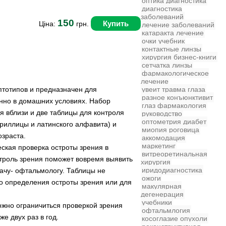
оптика
диагностика
диагностика
заболеваний
150
Купить
Ціна:
грн.
лечение заболеваний
катаракта
лечение
очки
учебник
контактные линзы
хирургия
бизнес-книги
сетчатка
линзы
фармакологическое
лечение
птотипов и предназначен для
увеит
травма глаза
разное
конъюнктивит
нно в домашних условиях. Набор
глаз
фармакология
я вблизи и две таблицы для контроля
руководство
оптометрия
диабет
ириллицы и латинского алфавита) и
миопия
роговица
зраста.
аккомодация
маркетинг
ская проверка остроты зрения в
витреоретинальная
троль зрения поможет вовремя выявить
хирургия
иридодиагностика
рачу- офтальмологу. Таблицы не
ожоги
о определения остроты зрения или для
макулярная
дегенерация
учебники
ожно ограничиться проверкой зрения
офтальмлогия
е двух раз в год.
косоглазие
опухоли