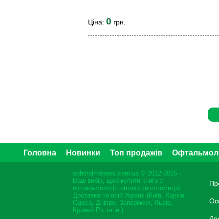
0
Ціна:
грн.
Головна
Новинки
Топ продажів
Офтальмол
ophthalmobook.com.ua © 2012-2025 -
Ваш вибір, щоб купити книги з
Пр
офтальмології, оптики та оптометрії.
Доставка по всій Україні (Київ, Харків,
Ос
Одеса, Дніпро, Запоріжжя, Львів,
Кривий Ріг та ін.)
До