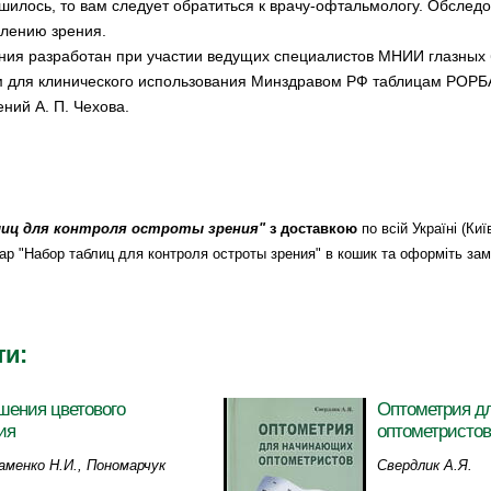
дшилось, то вам следует обратиться к врачу-офтальмологу. Обслед
лению зрения.
ния разработан при участии ведущих специалистов МНИИ глазных 
 для клинического использования Минздравом РФ таблицам РОРБА. 
ний А. П. Чехова.
лиц для контроля остроты зрения"
з доставкою
по всій Україні (Ки
товар "Набор таблиц для контроля остроты зрения" в кошик та оформіть з
ти:
шения цветового
Оптометрия д
ия
оптометристов,
аменко Н.И., Пономарчук
Свердлик А.Я.