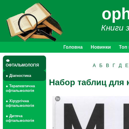
oph
Книги 
Головна
Новинки
Топ
👁
ОФТАЛЬМОЛОГІЯ
А
Б
В
Г
Д
Е
● Діагностика
Набор таблиц для 
● Терапевтична
офтальмологія
● Хірургічна
офтальмологія
● Дитяча
офтальмологія