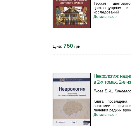
Теория цветовог
цветоощущения и 
исследований
Детальніше ›
750
Ціна:
грн.
Неврология: наци
в 2-х томах, 2-е и
Гусев Е.И., Коновало
Книга посвящена 
анатомии с физиол
лечения редких вро
Детальніше ›