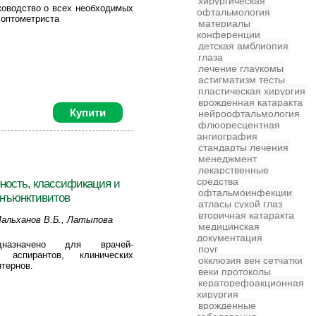
хирургическая
ководство о всех необходимых
офтальмология
 оптометриста
материалы
конференции
детская
амблиопия
глаза
лечение глаукомы
астигматизм
тесты
пластическая хирургия
врожденная катаракта
Купити
нейроофтальмология
флюоресцентная
ангиография
стандарты лечения
менеджмент
лекарственные
средства
ность, классификация и
офтальмоинфекции
онъюнктивитов
атласы
сухой глаз
вторичная катаракта
Мальханов В.Б., Латыпова
медицинская
 Э.Р.
документация
дназначено для врачей-
поуг
, аспирантов, клинических
окклюзия вен сетчатки
нтернов.
веки
протоколы
кераторефоакционная
хирургия
врожденные