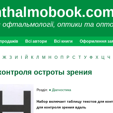
thalmobook.com
з офтальмології, оптики та опт
 продажів
Всі автори
Всі книги
Оформлення за
Ж
З
И
І
Й
К
Л
М
Н
О
П
Р
С
Т
У
Ф
Х
Ц
Ч
контроля остроты зрения
Розділ:
● Діагностика
Набор включает таблицу текстов для кон
для контроля зрения вдаль