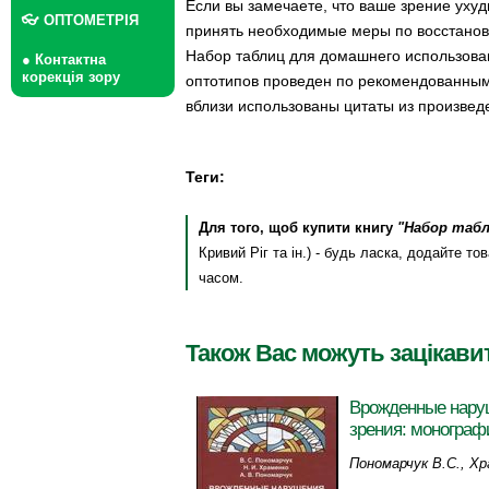
Если вы замечаете, что ваше зрение уху
👓 ОПТОМЕТРІЯ
принять необходимые меры по восстанов
Набор таблиц для домашнего использова
● Контактна
корекція зору
оптотипов проведен по рекомендованным
вблизи использованы цитаты из произведе
Теги:
Для того, щоб купити книгу
"Набор таб
Кривий Ріг та ін.) - будь ласка, додайте 
часом.
Також Вас можуть зацікави
Врожденные нару
зрения: монограф
Пономарчук В.С., Хр
А.В.