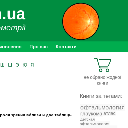
.ua
ометрії
мовлення
Про нас
Контакти
Ш
Щ
Э
Ю
Я
не обрано жодної
книги
Книги за тегами:
офтальмология
глаукома
атлас
троля зрения вблизи и две таблицы
детская
офтальмология