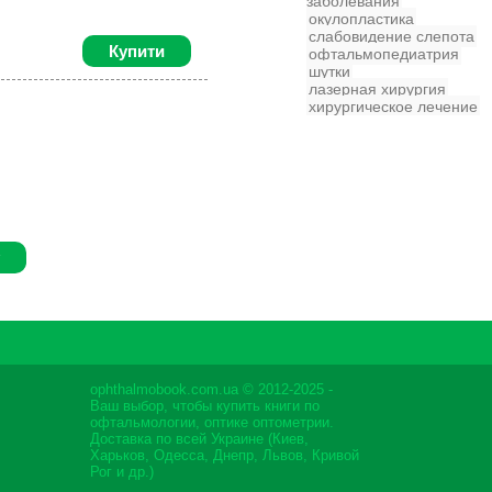
заболевания
окулопластика
слабовидение
слепота
Купити
офтальмопедиатрия
шутки
лазерная хирургия
хирургическое лечение
ophthalmobook.com.ua © 2012-2025 -
Ваш выбор, чтобы купить книги по
офтальмологии, оптике оптометрии.
Доставка по всей Украине (Киев,
Харьков, Одесса, Днепр, Львов, Кривой
Рог и др.)