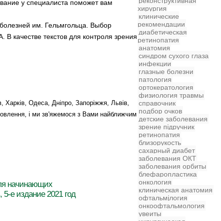
реконструктивная
ование у специалиста поможет вам
хирургия
клинические
рекомендации
болезней им. Гельмгольца. Выбор
диабетическая
В качестве текстов для контроля зрения
ретинопатия
анатомия
синдром сухого глаза
инфекции
глазные болезни
патология
ортокератология
физиология
травмы
справочник
їв, Харків, Одеса, Дніпро, Запоріжжя, Львів,
подбор очков
амовлення, і ми зв'яжемося з Вами найближчим
детские заболевания
зрение
підручник
ретинопатия
близорукость
сахарный диабет
заболевания
ОКТ
заболевания орбиты
блефаропластика
онкология
ля начинающих
клиническая анатомия
 5-е издание 2021 год
офтальмjлогия
онкоофтальмология
увеиты