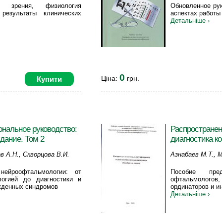
о зрения, физиология
Обновленное ру
результаты клинических
аспектах работы
Детальніше ›
0
Ціна:
грн.
Купити
ональное руководство:
Распространен
здание. Том 2
диагностика к
в А.Н., Скворцова В.И.
Азнабаев М.Т., 
Э.А., Шаммасова
нейроофтальмологии: от
Пособие пре
огией до диагностики и
офтальмологов
жденных синдромов
ординаторов и и
Детальніше ›