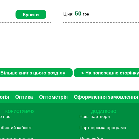
50
Ціна:
грн.
Купити
огія
Оптика
Оптометрія
Оформлення замовлення
КОРИСТУВАЧУ
ДОДАТКОВО
о нас
Наші партнери
обистий кабінет
Партнерська програма
ставка та оплата
Мапа сайта