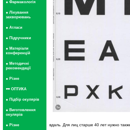
● Фармакологія
● Лікування
захворювань
● Атласи
● Підручники
● Матеріали
конференцій
● Методичні
рекомендації
● Різне
🕶 ОПТИКА
● Підбір окулярів
● Виготовлення
окулярів
вдаль. Для лиц старше 40 лет нужно такж
● Різне