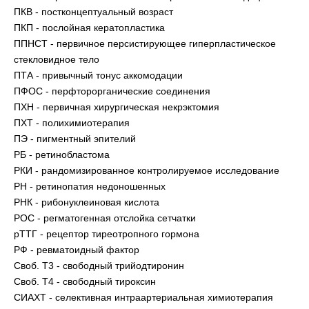
ПКВ - постконцептуальный возраст
ПКП - послойная кератопластика
ППНСТ - первичное персистирующее гиперпластическое
стекловидное тело
ПТА - привычный тонус аккомодации
ПФОС - перфторорганические соединения
ПХН - первичная хирургическая некрэктомия
ПХТ - полихимиотерапия
ПЭ - пигментный эпителий
РБ - ретинобластома
РКИ - рандомизированное контролируемое исследование
PH - ретинопатия недоношенных
РНК - рибонуклеиновая кислота
РОС - регматогенная отслойка сетчатки
рТТГ - рецептор тиреотропного гормона
РФ - ревматоидный фактор
Своб. Т3 - свободный трийодтиронин
Своб. Т4 - свободный тироксин
СИАХТ - селективная интраартериальная химиотерапия