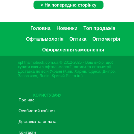
Головна
Новинки
Топ продажів
Офтальмологія
Оптика
Оптометрія
Оформлення замовлення
ophthalmobook.com.ua © 2012-2025 - Ваш вибір, щоб
купити книги з офтальмології, оптики та оптометрії.
Доставка по всій Україні (Київ, Харків, Одеса, Дніпро,
Запоріжжя, Львів, Кривий Ріг та ін.)
КОРИСТУВАЧУ
Про нас
Особистий кабінет
Доставка та оплата
Контакти