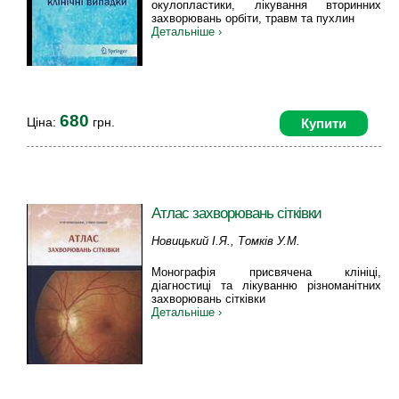
окулопластики, лікування вторинних
захворювань орбіти, травм та пухлин
Детальніше ›
680
Ціна:
грн.
Купити
Атлас захворювань сітківки
Новицький І.Я., Томків У.М.
Монографія присвячена клініці,
діагностиці та лікуванню різноманітних
захворювань сітківки
Детальніше ›