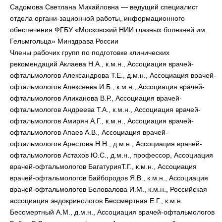
Садомова Светлана Михайловна — ведущий специалист
отдела органи-зационной работы, информационного
обеспечения ФГБУ «Московский НИИ глазных болезней им.
Гельмгольца» Минздрава России
Члены рабочих групп по подготовке клинических
рекомендаций Аклаева H.A., к.м.н., Ассоциация врачей-
офтальмологов Александрова Т.Е., д.м.н., Ассоциация врачей-
офтальмологов Алексеева И.Б., к.м.н., Ассоциация врачей-
офтальмологов Алиханова В.Р., Ассоциация врачей-
офтальмологов Андреева Т.А., к.м.н., Ассоциация врачей-
офтальмологов Амирян А.Г., к.м.н., Ассоциация врачей-
офтальмологов Апаев A.B., Ассоциация врачей-
офтальмологов Арестова H.H., д.м.н., Ассоциация врачей-
офтальмологов Астахов Ю.С., д.м.н., профессор, Ассоциация
врачей-офтальмологов БагатурияТ.Г., к.м.н., Ассоциация
врачей-офтальмологов Байбородов Я.В., к.м.н., Ассоциация
врачей-офтальмологов Беловалова И.М., к.м.н., Российская
ассоциация эндокринологов Бессмертная Е.Г., к.м.н.
Бессмертный А.М., д.м.н., Ассоциация врачей-офтальмологов