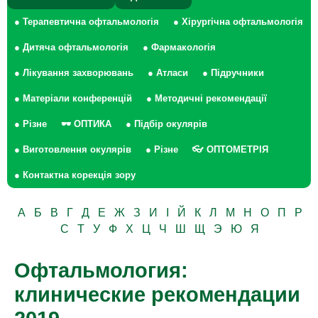
● Терапевтична офтальмологія
● Хірургічна офтальмологія
● Дитяча офтальмологія
● Фармакологія
● Лікування захворювань
● Атласи
● Підручники
● Матеріали конференцій
● Методичні рекомендації
● Різне
🕶 ОПТИКА
● Підбір окулярів
● Виготовлення окулярів
● Різне
👓 ОПТОМЕТРІЯ
● Контактна корекція зору
А
Б
В
Г
Д
Е
Ж
З
И
І
Й
К
Л
М
Н
О
П
Р
С
Т
У
Ф
Х
Ц
Ч
Ш
Щ
Э
Ю
Я
Офтальмология:
клинические рекомендации