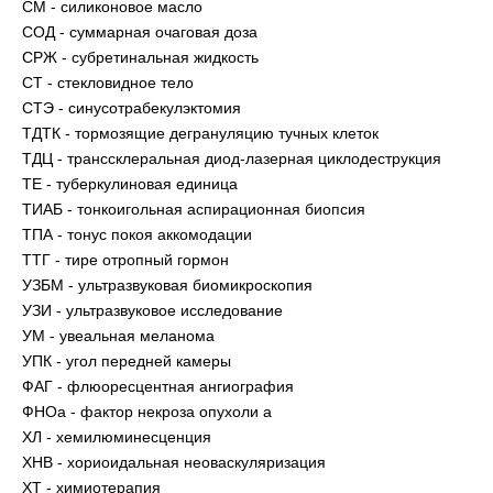
СМ - силиконовое масло
СОД - суммарная очаговая доза
СРЖ - субретинальная жидкость
СТ - стекловидное тело
СТЭ - синусотрабекулэктомия
ТДТК - тормозящие дегрануляцию тучных клеток
ТДЦ - транссклеральная диод-лазерная циклодеструкция
ТЕ - туберкулиновая единица
ТИАБ - тонкоигольная аспирационная биопсия
ТПА - тонус покоя аккомодации
ТТГ - тире отропный гормон
УЗБМ - ультразвуковая биомикроскопия
УЗИ - ультразвуковое исследование
УМ - увеальная меланома
УПК - угол передней камеры
ФАГ - флюоресцентная ангиография
ФНОа - фактор некроза опухоли а
ХЛ - хемилюминесценция
ХНВ - хориоидальная неоваскуляризация
ХТ - химиотерапия