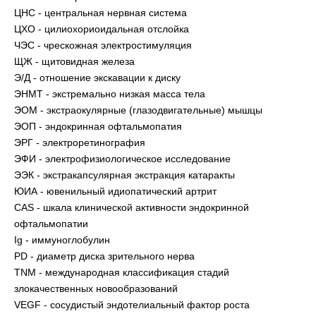
ЦНС - центральная нервная система
ЦХО - цилиохориоидальная отслойка
ЧЭС - чрескожная электростимуляция
ЩЖ - щитовидная железа
Э/Д - отношение экскавации к диску
ЭНМТ - экстремально низкая масса тела
ЭОМ - экстраокулярные (глазодвигательные) мышцы
ЭОП - эндокринная офтальмопатия
ЭРГ - электроретинография
ЭФИ - электрофизиологическое исследование
ЭЭК - экстракапсулярная экстракция катаракты
ЮИА - ювенильный идиопатический артрит
CAS - шкала клинической активности эндокринной
офтальмопатии
Ig - иммуноглобулин
PD - диаметр диска зрительного нерва
TNM - международная классификация стадий
злокачественных новообразований
VEGF - сосудистый эндотелиальный фактор роста