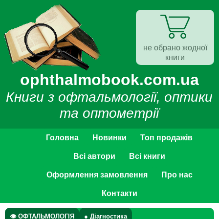
не обрано жодної
книги
ophthalmobook.com.ua
Книги з офтальмології, оптики
та оптометрії
Головна
Новинки
Топ продажів
Всі автори
Всі книги
Оформлення замовлення
Про нас
Контакти
👁 ОФТАЛЬМОЛОГІЯ
● Діагностика