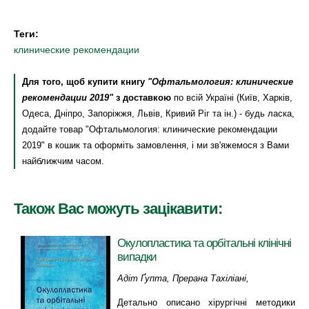
Теги:
клинические рекомендации
Для того, щоб купити книгу
"Офтальмология: клинические
рекомендации 2019"
з доставкою
по всій Україні (Київ, Харків,
Одеса, Дніпро, Запоріжжя, Львів, Кривий Ріг та ін.) - будь ласка,
додайте товар "Офтальмология: клинические рекомендации
2019" в кошик та оформіть замовлення, і ми зв'яжемося з Вами
найближчим часом.
Також Вас можуть зацікавити:
Окулопластика та орбітальні клінічні
випадки
Адіт Ґупта, Прерана Тахіліані,
Вітовська О.П.
Детально описано хірургічні методики