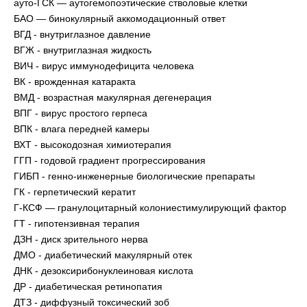
ауто-ГСК — аутогемопоэтические стволовые клетки
БАО — бинокулярный аккомодационный ответ
ВГД - внутриглазное давление
ВГЖ - внутриглазная жидкость
ВИЧ - вирус иммунодефицита человека
ВК - врожденная катаракта
ВМД - возрастная макулярная дегенерация
ВПГ - вирус простого герпеса
ВПК - влага передней камеры
ВХТ - высокодозная химиотерапия
ГГП - годовой градиент прогрессирования
ГИБП - генно-инженерные биологические препараты
ГК - герпетический кератит
Г-КСФ — гранулоцитарный колониестимулирующий фактор
ГТ - гипотензивная терапия
ДЗН - диск зрительного нерва
ДМО - диабетический макулярный отек
ДНК - дезоксирибонуклеиновая кислота
ДР - диабетическая ретинопатия
ДТЗ - диффузный токсический зоб