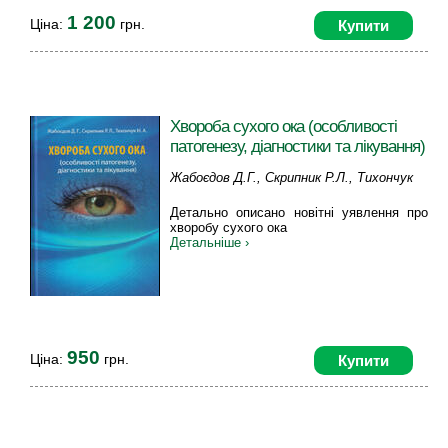
1 200
Ціна:
грн.
Купити
Хвороба сухого ока (особливості
патогенезу, діагностики та лікування)
Жабоєдов Д.Г., Скрипник Р.Л., Тихончук
Н.А.
Детально описано новітні уявлення про
хворобу сухого ока
Детальніше ›
950
Ціна:
грн.
Купити