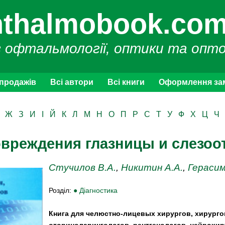
thalmobook.com
з офтальмології, оптики та опт
 продажів
Всі автори
Всі книги
Оформлення за
Ж
З
И
І
Й
К
Л
М
Н
О
П
Р
С
Т
У
Ф
Х
Ц
Ч
овреждения глазницы и слезоо
Стучилов В.А.
,
Никитин А.А.
,
Герасим
Розділ:
● Діагностика
Книга для челюстно-лицевых хирургов, хирурго