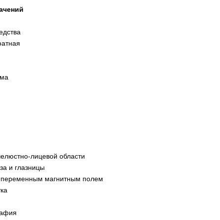
ачений
едства
фатная
вма
я
елюстно-лицевой области
а и глазницы
я переменным магнитным полем
ка
рафия