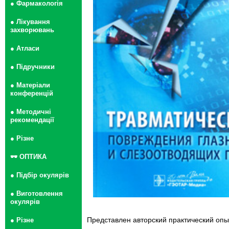
● Фармакологія
● Лікування
захворювань
● Атласи
● Підручники
● Матеріали
конференцій
● Методичні
рекомендації
● Різне
🕶 ОПТИКА
● Підбір окулярів
● Виготовлення
окулярів
Представлен авторский практический опы
● Різне