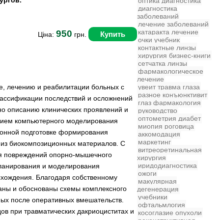
ургов.
оптика
диагностика
диагностика
заболеваний
лечение заболеваний
катаракта
лечение
950
Купить
Ціна:
грн.
очки
учебник
контактные линзы
хирургия
бизнес-книги
сетчатка
линзы
фармакологическое
лечение
е, лечению и реабилитации больных с
увеит
травма глаза
разное
конъюнктивит
лассификации последствий и осложнений
глаз
фармакология
но описанию клинических проявлений и
руководство
оптометрия
диабет
анием компьютерного моделирования
миопия
роговица
ционной подготовке формирования
аккомодация
маркетинг
 из биокомпозиционных материалов. С
витреоретинальная
я повреждений опорно-мышечного
хирургия
иридодиагностика
планирования и моделирования
ожоги
схождения. Благодаря собственному
макулярная
аны и обоснованы схемы комплексного
дегенерация
учебники
ых после оперативных вмешательств.
офтальмлогия
ов при травматических дакриоциститах и
косоглазие
опухоли