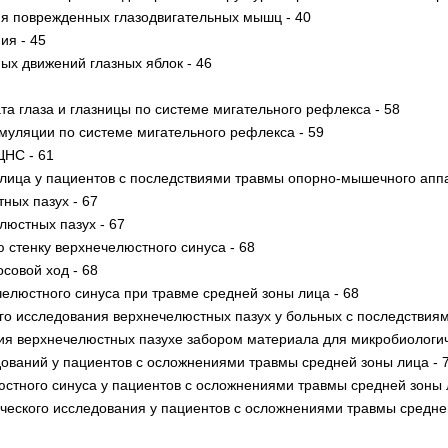
я поврежденных глазодвигательных мышц - 40
ия - 45
х движений глазных яблок - 46
 глаза и глазницы по системе мигательного рефлекса - 58
муляции по системе мигательного рефлекса - 59
ЦНС - 61
лица у пациентов с последствиями травмы опорно-мышечного аппар
ных пазух - 67
люстных пазух - 67
стенку верхнечелюстного синуса - 68
совой ход - 68
елюстного синуса при травме средней зоны лица - 68
го исследования верхнечелюстных пазух у больных с последствиям
ия верхнечелюстных пазухе забором материала для микробиологич
ований у пациентов с осложнениями травмы средней зоны лица - 
стного синуса у пациентов с осложнениями травмы средней зоны 
еского исследования у пациентов с осложнениями травмы средней