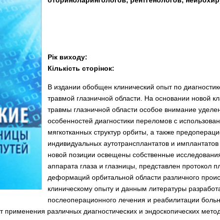
оториноларингологов, рентгенологов, нейрохир
Рік виходу:
Кількість сторінок:
В издании обобщен клинический опыт по диагностик
травмой глазничной области. На основании новой к
травмы глазничной области особое внимание уделе
особенностей диагностики переломов с использов
мягкотканных структур орбиты, а также предопера
индивидуальных аутотрансплантатов и имплантатов
новой позиции освещены собственные исследовани
аппарата глаза и глазницы, представлен протокол 
деформаций орбитальной области различного прои
клиническому опыту и данным литературы разработ
послеоперационного лечения и реабилитации больн
т применения различных диагностических и эндоскопических метод