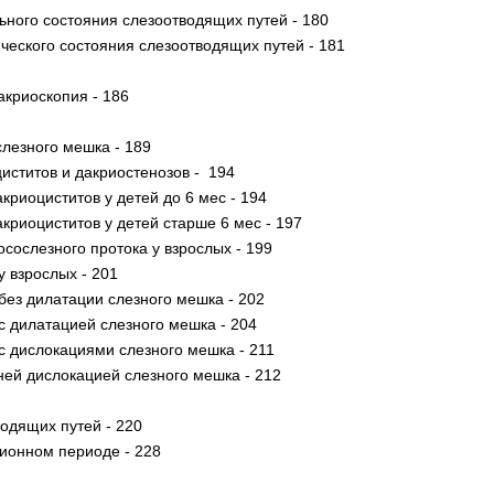
ного состояния слезоотводящих путей - 180
еского состояния слезоотводящих путей - 181
криоскопия - 186
слезного мешка - 189
иститов и дакриостенозов - 194
риоциститов у детей до 6 мес - 194
риоциститов у детей старше 6 мес - 197
сослезного протока у взрослых - 199
у взрослых - 201
без дилатации слезного мешка - 202
с дилатацией слезного мешка - 204
с дислокациями слезного мешка - 211
ней дислокацией слезного мешка - 212
одящих путей - 220
ионном периоде - 228