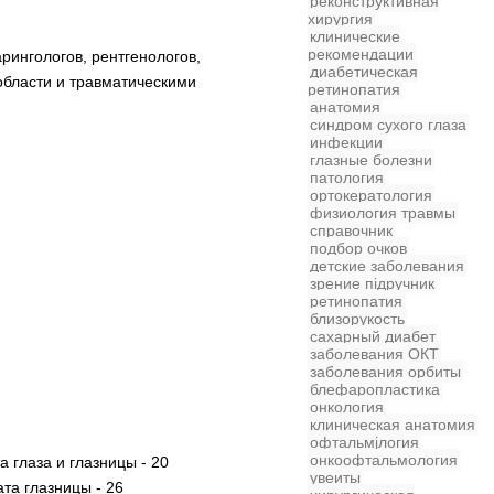
реконструктивная
хирургия
клинические
рекомендации
рингологов, рентгенологов,
диабетическая
области и травматическими
ретинопатия
анатомия
синдром сухого глаза
инфекции
глазные болезни
патология
ортокератология
физиология
травмы
справочник
подбор очков
детские заболевания
зрение
підручник
ретинопатия
близорукость
сахарный диабет
заболевания
ОКТ
заболевания орбиты
блефаропластика
онкология
клиническая анатомия
офтальмjлогия
онкоофтальмология
 глаза и глазницы - 20
увеиты
а глазницы - 26