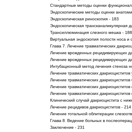
Стандартные методы оценки функциональ
Эндоскопические методы оценки анатомич
Эндоскопическая риноскопия - 183
Эндоскопическая трансканаликулярная да
Трансиллюминация слезного мешка - 188
Виртуальная эндоскопия полости носа и 
Глава 7. Лечение травматических дакриоц
Лечение врожденных рецидивирующих дак
Лечение врожденных рецидивирующих дак
Интубационный метод лечения стеноза но
Лечение травматических дакриоциститов 
Лечение травматических дакриоциститов 
Лечение травматических дакриоциститов 
Лечение травматических дакриоциститов 
Клинический случай дакриоцистита с ниж
Лечение рецидивов дакриоциститов - 214
Лечение тотальной облитерации слезоотв
Глава 8. Ведение больных в послеоперац
Заключение - 231