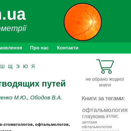
.ua
ометрії
мовлення
Про нас
Контакти
Ш
Щ
Э
Ю
Я
не обрано жодної
тводящих путей
книги
енко М.Ю.
,
Ободов В.А.
Книги за тегами:
офтальмология
глаукома
атлас
детская
в-стоматологов, офтальмологов,
офтальмология