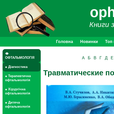
oph
Книги 
Головна
Новинки
Топ
👁
ОФТАЛЬМОЛОГІЯ
А
Б
В
Г
Д
Е
● Діагностика
Травматические п
● Терапевтична
офтальмологія
● Хірургічна
офтальмологія
● Дитяча
офтальмологія