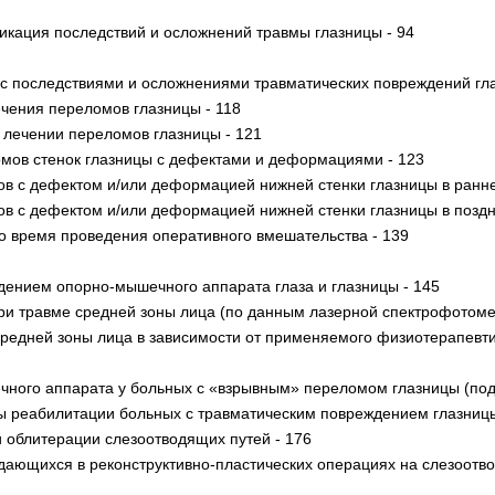
икация последствий и осложнений травмы глазницы - 94
 с последствиями и осложнениями травматических повреждений гла
чения переломов глазницы - 118
 лечении переломов глазницы - 121
омов стенок глазницы с дефектами и деформациями - 123
ов с дефектом и/или деформацией нижней стенки глазницы в ранн
ов с дефектом и/или деформацией нижней стенки глазницы в позд
о время проведения оперативного вмешательства - 139
дением опорно-мышечного аппарата глаза и глазницы - 145
ри травме средней зоны лица (по данным лазерной спектрофотоме
редней зоны лица в зависимости от применяемого физиотерапевти
ного аппарата у больных с «взрывным» переломом глазницы (под
аты реабилитации больных с травматическим повреждением глазницы
и облитерации слезоотводящих путей - 176
ающихся в реконструктивно-пластических операциях на слезоотво