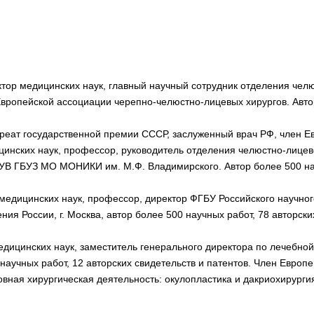
тор медицинских наук, главный научный сотрудник отделения чел
вропейской ассоциации черепно-челюстно-лицевых хирургов. Автор
реат государственной премии СССР, заслуженный врач РФ, член Е
ицинских наук, профессор, руководитель отделения челюстно-лиц
В ГБУЗ МО МОНИКИ им. М.Ф. Владимирского. Автор более 500 на
едицинских наук, профессор, директор ФГБУ Российского научног
ия России, г. Москва, автор более 500 научных работ, 78 авторски
дицинских наук, заместитель генерального директора по лечебно
научных работ, 12 авторских свидетельств и патентов. Член Европ
вная хирургическая деятельность: окулопластика и дакриохирурги