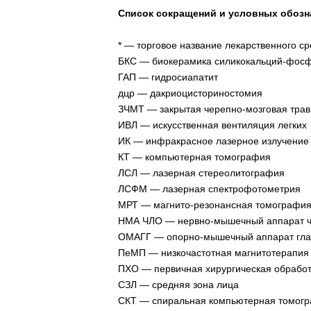
Список сокращений и условных обозн
* — торговое название лекарственного ср
БКС — биокерамика силикокальций-фос
ГАП — гидросиапатит
дцр — дакриоцисториностомия
ЗЧМТ — закрытая черепно-мозговая тра
ИВЛ — искусственная вентиляция легких
ИК — инфракрасное лазерное излучение
КТ — компьютерная томография
ЛСЛ — лазерная стереолитография
ЛСФМ — лазерная спектрофотометрия
МРТ — магнито-резонансная томографи
НМА ЧЛО — нервно-мышечный аппарат ч
ОМАГГ — опорно-мышечный аппарат глаз
ПеМП — низкочастотная магнитотерапи
ПХО — первичная хирургическая обработ
СЗЛ — средняя зона лица
СКТ — спиральная компьютерная томог