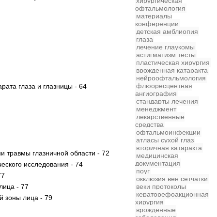
хирургическая
офтальмология
материалы
конференции
детская
амблиопия
глаза
лечение глаукомы
астигматизм
тесты
пластическая хирургия
врожденная катаракта
нейроофтальмология
флюоресцентная
ата глаза и глазницы - 64
ангиография
стандарты лечения
менеджмент
лекарственные
средства
офтальмоинфекции
атласы
сухой глаз
вторичная катаракта
и травмы глазничной области - 72
медицинская
документация
еского исследования - 74
поуг
77
окклюзия вен сетчатки
лица - 77
веки
протоколы
кераторефоакционная
 зоны лица - 79
хирургия
врожденные