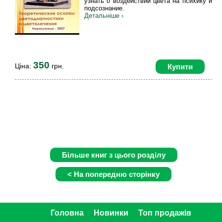
узнать о воздействии цвета на психику и
подсознание.
Детальніше ›
350
Ціна:
грн.
Купити
Головна
Новинки
Топ продажів