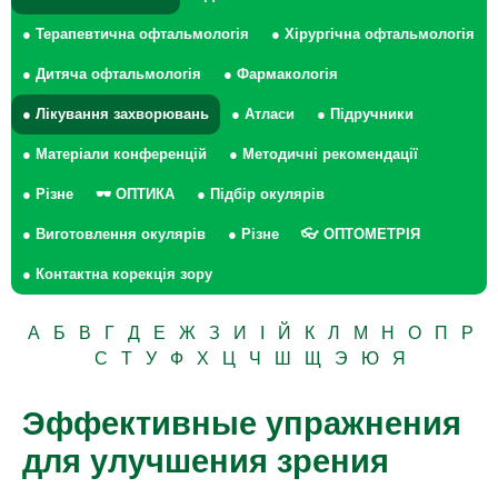
● Терапевтична офтальмологія
● Хірургічна офтальмологія
● Дитяча офтальмологія
● Фармакологія
● Лікування захворювань
● Атласи
● Підручники
● Матеріали конференцій
● Методичні рекомендації
● Різне
🕶 ОПТИКА
● Підбір окулярів
● Виготовлення окулярів
● Різне
👓 ОПТОМЕТРІЯ
● Контактна корекція зору
А
Б
В
Г
Д
Е
Ж
З
И
І
Й
К
Л
М
Н
О
П
Р
С
Т
У
Ф
Х
Ц
Ч
Ш
Щ
Э
Ю
Я
Эффективные упражнения
для улучшения зрения