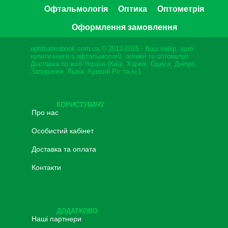
Офтальмологія
Оптика
Оптометрія
Оформлення замовлення
ophthalmobook.com.ua © 2012-2025 - Ваш вибір, щоб
купити книги з офтальмології, оптики та оптометрії.
Доставка по всій Україні (Київ, Харків, Одеса, Дніпро,
Запоріжжя, Львів, Кривий Ріг та ін.)
КОРИСТУВАЧУ
Про нас
Особистий кабінет
Доставка та оплата
Контакти
ДОДАТКОВО
Наші партнери