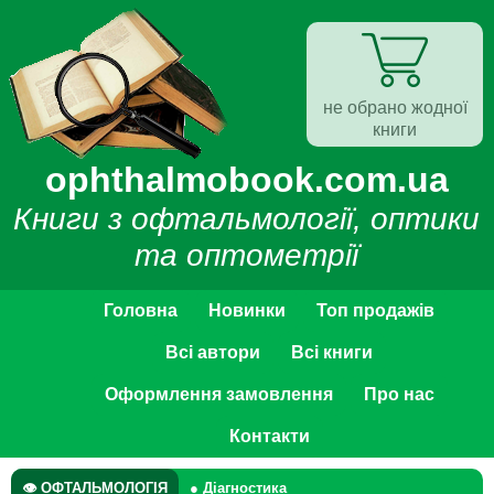
не обрано жодної
книги
ophthalmobook.com.ua
Книги з офтальмології, оптики
та оптометрії
Головна
Новинки
Топ продажів
Всі автори
Всі книги
Оформлення замовлення
Про нас
Контакти
👁 ОФТАЛЬМОЛОГІЯ
● Діагностика