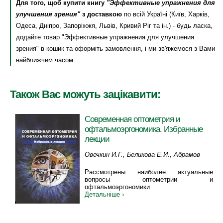
Для того, щоб купити книгу
"Эффективные упражнения для
улучшения зрения"
з доставкою
по всій Україні (Київ, Харків,
Одеса, Дніпро, Запоріжжя, Львів, Кривий Ріг та ін.) - будь ласка,
додайте товар "Эффективные упражнения для улучшения
зрения" в кошик та оформіть замовлення, і ми зв'яжемося з Вами
найближчим часом.
Також Вас можуть зацікавити:
Современная оптометрия и
офтальмоэргономика. Избранные
лекции
Овечкин И.Г., Беликова Е.И., Абрамов
С.И., Покровский Д.Ф.
Рассмотрены наиболее актуальные
вопросы оптометрии и
офтальмоэргономики
Детальніше ›