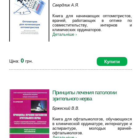
Свердлик А.Я.
Книга для начинающих оптометристов,
врачей, работающих в оптике по
совместительству, интернов и
клинических ординаторов.
Детальніше ›
0
Ціна:
грн.
Купити
Принципы лечения патологии
зрительного нерва
Бржеский В.В.
Книга для офтальмологов, обучающихся
в клинической ординатуре, интернатуре и
аспирантуре, молодых врачей-
офтальмологов.
Детальніше ›