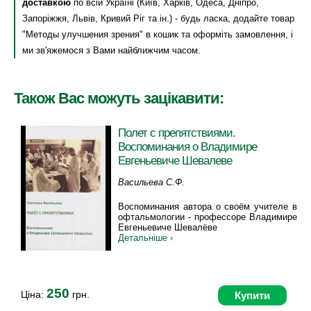
доставкою
по всій Україні (Київ, Харків, Одеса, Дніпро,
Запоріжжя, Львів, Кривий Ріг та ін.) - будь ласка, додайте товар
"Методы улучшения зрения" в кошик та оформіть замовлення, і
ми зв'яжемося з Вами найближчим часом.
Також Вас можуть зацікавити:
Полет с препятствиями.
Воспоминания о Владимире
Евгеньевиче Шевалеве
Васильева С.Ф.
Воспоминания автора о своём учителе в
офтальмологии - профессоре Владимире
Евгеньевиче Шевалёве
Детальніше ›
250
Ціна:
грн.
Купити