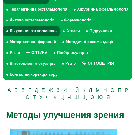
● Терапевтична офтальмологія
● Хірургічна офтальмологія
● Дитяча офтальмологія
● Фармакологія
● Лікування захворювань
● Атласи
● Підручники
● Матеріали конференцій
● Методичні рекомендації
● Різне
🕶 ОПТИКА
● Підбір окулярів
● Виготовлення окулярів
● Різне
👓 ОПТОМЕТРІЯ
● Контактна корекція зору
А
Б
В
Г
Д
Е
Ж
З
И
І
Й
К
Л
М
Н
О
П
Р
С
Т
У
Ф
Х
Ц
Ч
Ш
Щ
Э
Ю
Я
Методы улучшения зрения