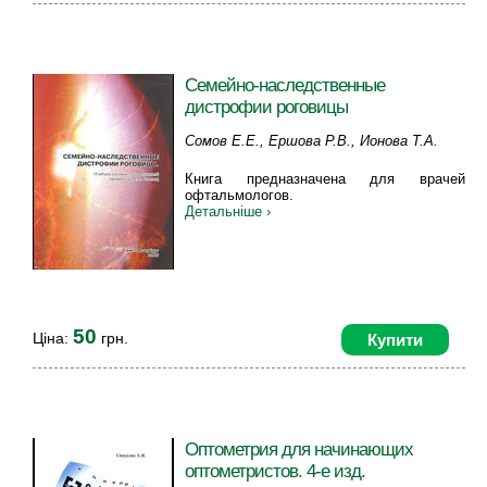
Семейно-наследственные
дистрофии роговицы
Сомов Е.Е., Ершова Р.В., Ионова Т.А.
Книга предназначена для врачей
офтальмологов.
Детальніше ›
50
Ціна:
грн.
Купити
Оптометрия для начинающих
оптометристов. 4-е изд.