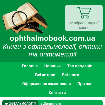
не обрано жодної
книги
ophthalmobook.com.ua
Книги з офтальмології, оптики
та оптометрії
Головна
Новинки
Топ продажів
Всі автори
Всі книги
Оформлення замовлення
Про нас
Контакти
👁 ОФТАЛЬМОЛОГІЯ
● Діагностика