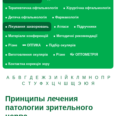
● Терапевтична офтальмологія
● Хірургічна офтальмологія
● Дитяча офтальмологія
● Фармакологія
● Лікування захворювань
● Атласи
● Підручники
● Матеріали конференцій
● Методичні рекомендації
● Різне
🕶 ОПТИКА
● Підбір окулярів
● Виготовлення окулярів
● Різне
👓 ОПТОМЕТРІЯ
● Контактна корекція зору
А
Б
В
Г
Д
Е
Ж
З
И
І
Й
К
Л
М
Н
О
П
Р
С
Т
У
Ф
Х
Ц
Ч
Ш
Щ
Э
Ю
Я
Принципы лечения
патологии зрительного