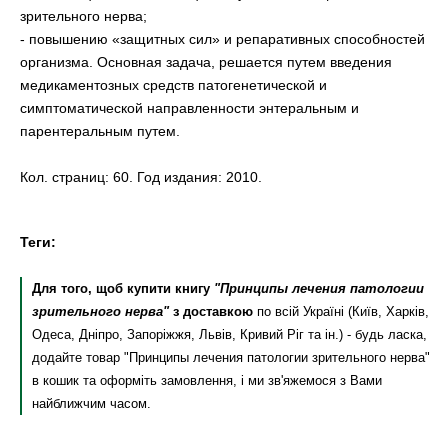
зрительного нерва;
- повышению «защитных сил» и репаративных способностей
организма. Основная задача, решается путем введения
медикаментозных средств патогенетической и
симптоматической направленности энтеральным и
парентеральным путем.
Кол. страниц: 60. Год издания: 2010.
Теги:
Для того, щоб купити книгу
"Принципы лечения патологии
зрительного нерва"
з доставкою
по всій Україні (Київ, Харків,
Одеса, Дніпро, Запоріжжя, Львів, Кривий Ріг та ін.) - будь ласка,
додайте товар "Принципы лечения патологии зрительного нерва"
в кошик та оформіть замовлення, і ми зв'яжемося з Вами
найближчим часом.