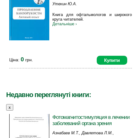
Утехин Ю.А.
Книга для офтальмологов и широкого
круга читателей.
Детальніше ›
0
Ціна:
грн.
Купити
Недавно переглянуті книги:
x
Фотомагнитостимуляция в лечении
заболеваний органа зрения
Азнабаев М.Т., Давлетова Л.М.,