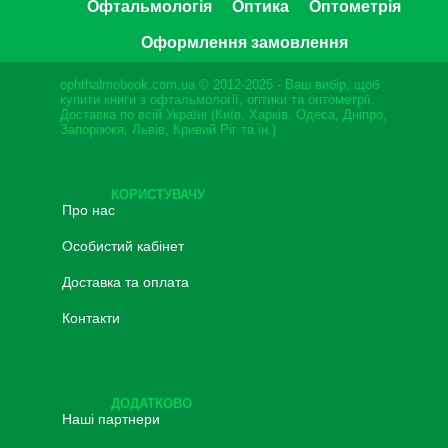
Офтальмологія
Оптика
Оптометрія
Оформлення замовлення
ophthalmobook.com.ua © 2012-2025 - Ваш вибір, щоб
купити книги з офтальмології, оптики та оптометрії.
Доставка по всій Україні (Київ, Харків, Одеса, Дніпро,
Запоріжжя, Львів, Кривий Ріг та ін.)
КОРИСТУВАЧУ
Про нас
Особистий кабінет
Доставка та оплата
Контакти
ДОДАТКОВО
Наші партнери