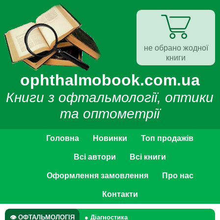
не обрано жодної
книги
ophthalmobook.com.ua
Книги з офтальмології, оптики
та оптометрії
Головна
Новинки
Топ продажів
Всі автори
Всі книги
Оформлення замовлення
Про нас
Контакти
👁 ОФТАЛЬМОЛОГІЯ
● Діагностика