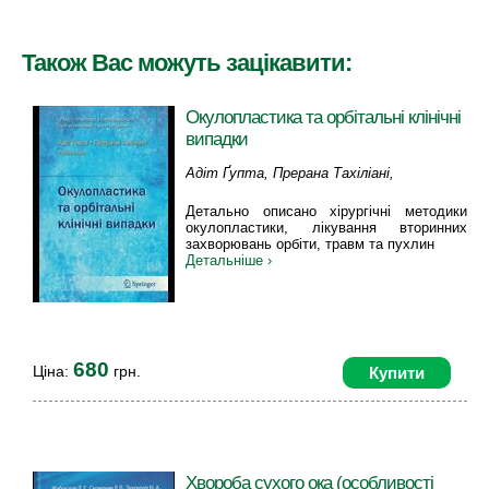
Також Вас можуть зацікавити:
Окулопластика та орбітальні клінічні
випадки
Адіт Ґупта, Прерана Тахіліані,
Вітовська О.П.
Детально описано хірургічні методики
окулопластики, лікування вторинних
захворювань орбіти, травм та пухлин
Детальніше ›
680
Ціна:
грн.
Купити
Хвороба сухого ока (особливості