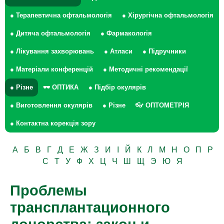
● Терапевтична офтальмологія
● Хірургічна офтальмологія
● Дитяча офтальмологія
● Фармакологія
● Лікування захворювань
● Атласи
● Підручники
● Матеріали конференцій
● Методичні рекомендації
● Різне
🕶 ОПТИКА
● Підбір окулярів
● Виготовлення окулярів
● Різне
👓 ОПТОМЕТРІЯ
● Контактна корекція зору
А
Б
В
Г
Д
Е
Ж
З
И
І
Й
К
Л
М
Н
О
П
Р
С
Т
У
Ф
Х
Ц
Ч
Ш
Щ
Э
Ю
Я
Проблемы
трансплантационного