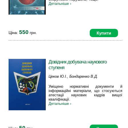
Детальніше ›
550
Ціна:
грн.
Купити
Довідник добувача наукового
ступеня
Цеков Ю.І., Бондаренко В.Д.
Уміщено нормативні документи й
інформаційні матеріали, що стосуються
атестації наукових кадрів вищої
кваліфікації.
Детальніше ›
50