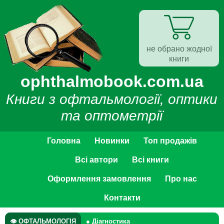
не обрано жодної
книги
ophthalmobook.com.ua
Книги з офтальмології, оптики
та оптометрії
Головна
Новинки
Топ продажів
Всі автори
Всі книги
Оформлення замовлення
Про нас
Контакти
👁 ОФТАЛЬМОЛОГІЯ
● Діагностика