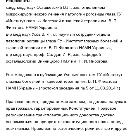
Рецензенты:
канд. мед. наук Осташевский В.Л., зав. отделением
микрохирургического лечения патологии роговицы глаза ГУ
«Институт глазных болезней и тканевой терапии им. В. П.
Филатова НАМИ Украины»;
д-р мед наук Усов В. Я., ст. научный сотрудник отдела
патологии роговицы глаза ГУ «Институт глазных болезней и
тканевой терапии им. В. П. Филатова НАМН Украины»;
д-р мед. наук, проф. Салдан И. Р., зав, кафедрой
офтальмологии Винницкого НМУ им. Н. И. Пирогова.
Рекомендовано к публикации Ученым советом ГУ «Институт
глазных болезней и тканевой терапии им. В. П. Филатова
НАМН Украины» (протокол заседания № 5 от 11.03.2014 г.)
Правовая норма, предлагаемая законом, не должна нарушать
прав граждан, гарантированных Конституцией. Правовое
регулирование трансплантационного донорства должно
основываться на приоритете конституционного права перед
позитивным. Нравственно-эстетические, религиозные и другие