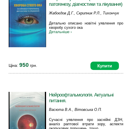
патогенезу, діагностики та лікування)
Жабоєдов Д.Г., Скрипник Р.Л., Тихончук
Н.А.
Детально описано новітні уявлення про
хворобу сухого ока
Детальніше ›
950
Ціна:
грн.
Купити
Нейроофтальмологія. Актуальні
питання.
Васюта В.А., Вітовська О.П.
Сучасні уявлення про заснійні ДЗН,
аналіз раптової втрати зору, аспекти
окорухових порушень, тощо.