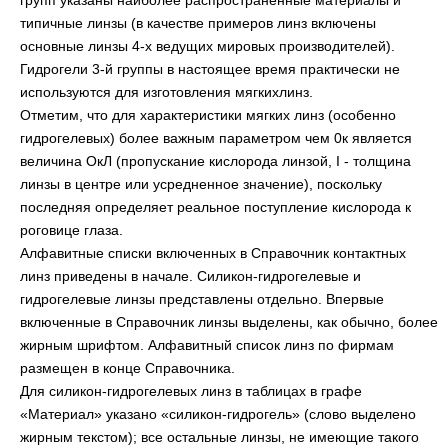
групп указаны наиболее распространенные материалы и
типичные линзы (в качестве примеров линз включены
основные линзы 4-х ведущих мировых производителей).
Гидрогели 3-й группы в настоящее время практически не
используются для изготовления мягкихлинз.
Отметим, что для характеристики мягких линз (особенно
гидрогелевых) более важным параметром чем 0к является
величина ОкЛ (пропускание кислорода линзой, I - толщина
линзы в центре или усредненное значение), поскольку
последняя определяет реальное поступление кислорода к
роговице глаза.
Алфавитные списки включенных в Справочник контактных
линз приведены в начале. Силикон-гидрогелевые и
гидрогелевые линзы представлены отдельно. Впервые
включенные в Справочник линзы выделены, как обычно, более
жирным шрифтом. Алфавитный список линз по фирмам
размещен в конце Справочника.
Для силикон-гидрогелевых линз в таблицах в графе
«Материал» указано «силикон-гидрогель» (слово выделено
жирным текстом); все остальные линзы, не имеющие такого