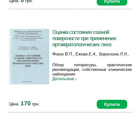
0
Ціна:
грн.
Купити
Оценка состояния глазной
поверхности при применении
ортокератологических линз
Фокин В.П., Ежова Е.А., Борискина Л.Н.,
Балалин С.В.
Обзор литературы, практические
рекомендации, собственные клинические
наблюдения
Детальніше ›
170
Ціна:
грн.
Купити