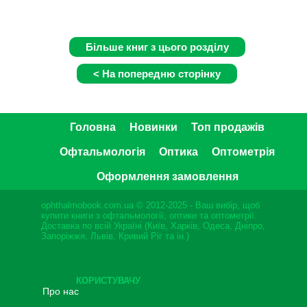
Головна
Новинки
Топ продажів
Офтальмологія
Оптика
Оптометрія
Оформлення замовлення
ophthalmobook.com.ua © 2012-2025 - Ваш вибір, щоб
купити книги з офтальмології, оптики та оптометрії.
Доставка по всій Україні (Київ, Харків, Одеса, Дніпро,
Запоріжжя, Львів, Кривий Ріг та ін.)
КОРИСТУВАЧУ
Про нас