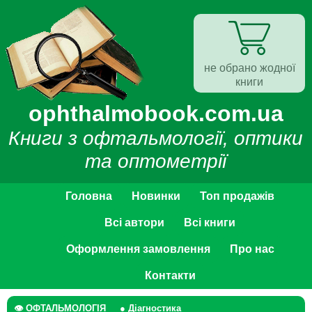
не обрано жодної
книги
ophthalmobook.com.ua
Книги з офтальмології, оптики
та оптометрії
Головна
Новинки
Топ продажів
Всі автори
Всі книги
Оформлення замовлення
Про нас
Контакти
👁 ОФТАЛЬМОЛОГІЯ
● Діагностика