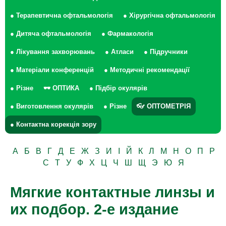
● Терапевтична офтальмологія
● Хірургічна офтальмологія
● Дитяча офтальмологія
● Фармакологія
● Лікування захворювань
● Атласи
● Підручники
● Матеріали конференцій
● Методичні рекомендації
● Різне
🕶 ОПТИКА
● Підбір окулярів
● Виготовлення окулярів
● Різне
👓 ОПТОМЕТРІЯ
● Контактна корекція зору
А
Б
В
Г
Д
Е
Ж
З
И
І
Й
К
Л
М
Н
О
П
Р
С
Т
У
Ф
Х
Ц
Ч
Ш
Щ
Э
Ю
Я
Мягкие контактные линзы и
их подбор. 2-е издание