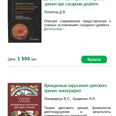
зрения при сахарном диабете
Липатов Д.В.
Описано современное представление о
глазных осложнениях сахарного диабета
Детальніше ›
1 500
Ціна:
грн.
Купити
Врожденные нарушения цветового
зрения: монография
Пономарчук В.С., Храменко Н.И.,
Пономарчук А.В.
Теория цветового зрения, физиология
цветоощущения и результаты
клинических исследований