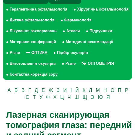
● Терапевтична офтальмологія
● Хірургічна офтальмологія
● Дитяча офтальмологія
● Фармакологія
● Лікування захворювань
● Атласи
● Підручники
● Матеріали конференцій
● Методичні рекомендації
● Різне
🕶 ОПТИКА
● Підбір окулярів
● Виготовлення окулярів
● Різне
👓 ОПТОМЕТРІЯ
● Контактна корекція зору
А
Б
В
Г
Д
Е
Ж
З
И
І
Й
К
Л
М
Н
О
П
Р
С
Т
У
Ф
Х
Ц
Ч
Ш
Щ
Э
Ю
Я
Лазерная сканирующая
томография глаза: передний