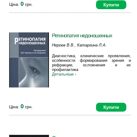
0
Ціна:
грн.
Купити
Ретинопатия недоношенных
Нероев В.В., Катаргина Л.А.
Диагностика, клинические проявления,
особенности формирования зрения и
рефракции, осложнения и их
профилактика
Детальніше ›
0
Ціна:
грн.
Купити