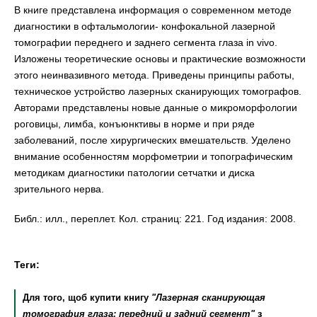
В книге представлена информация о современном методе
диагностики в офтальмологии- конфокальной лазерной
томографии переднего и заднего сегмента глаза in vivo.
Изложены теоретические основы и практические возможности
этого неинвазивного метода. Приведены принципы работы,
техническое устройство лазерных сканирующих томографов.
Авторами представлены новые данные о микроморфологии
роговицы, лимба, конъюнктивы в норме и при ряде
заболеваний, после хирургических вмешательств. Уделено
внимание особенностям морфометрии и топографическим
методикам диагностики патологии сетчатки и диска
зрительного нерва.
Библ.: илл., переплет. Кол. страниц: 221. Год издания: 2008.
Теги:
Для того, щоб купити книгу
"Лазерная сканирующая
томография глаза: передний и задний сегмент"
з