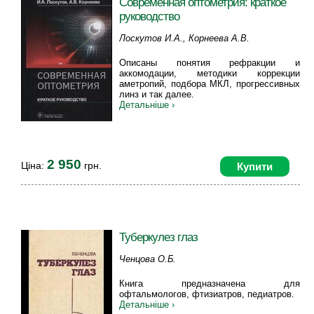
Современная оптометрия: краткое
руководство
Лоскутов И.А., Корнеева А.В.
Описаны понятия рефракции и
аккомодации, методики коррекции
аметропий, подбора МКЛ, прогрессивных
линз и так далее.
Детальніше ›
2 950
Ціна:
грн.
Купити
Туберкулез глаз
Ченцова О.Б.
Книга предназначена для
офтальмологов, фтизиатров, педиатров.
Детальніше ›