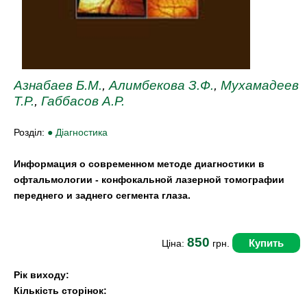
Азнабаев Б.М.
,
Алимбекова З.Ф.
,
Мухамадеев
Т.Р.
,
Габбасов А.Р.
Розділ:
● Діагностика
Информация о современном методе диагностики в
офтальмологии - конфокальной лазерной томографии
переднего и заднего сегмента глаза.
850
Купить
Ціна:
грн.
Рік виходу:
Кількість сторінок: