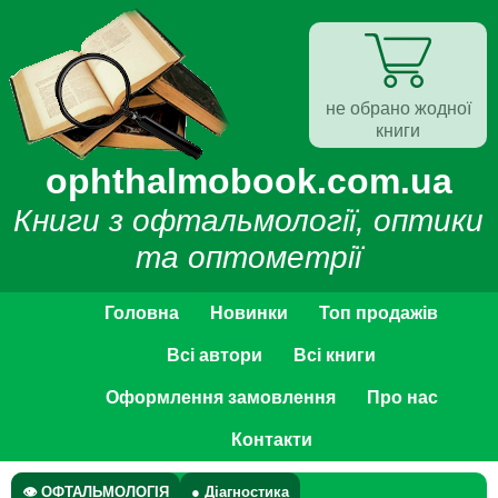
не обрано жодної
книги
ophthalmobook.com.ua
Книги з офтальмології, оптики
та оптометрії
Головна
Новинки
Топ продажів
Всі автори
Всі книги
Оформлення замовлення
Про нас
Контакти
👁 ОФТАЛЬМОЛОГІЯ
● Діагностика