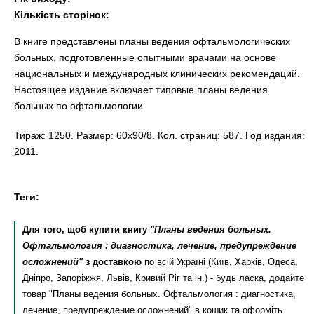
Кількість сторінок:
В книге представлены планы ведения офтальмологических
больных, подготовленные опытными врачами на основе
национальных и международных клинических рекомендаций.
Настоящее издание включает типовые планы ведения
больных по офтальмологии.
Тираж: 1250. Размер: 60х90/8. Кол. страниц: 587. Год издания:
2011.
Теги:
Для того, щоб купити книгу
"Планы ведения больных.
Офтальмология : диагностика, лечение, предупреждение
осложнений"
з доставкою
по всій Україні (Київ, Харків, Одеса,
Дніпро, Запоріжжя, Львів, Кривий Ріг та ін.) - будь ласка, додайте
товар "Планы ведения больных. Офтальмология : диагностика,
лечение, предупреждение осложнений" в кошик та оформіть