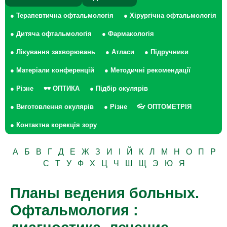
● Терапевтична офтальмологія
● Хірургічна офтальмологія
● Дитяча офтальмологія
● Фармакологія
● Лікування захворювань
● Атласи
● Підручники
● Матеріали конференцій
● Методичні рекомендації
● Різне
🕶 ОПТИКА
● Підбір окулярів
● Виготовлення окулярів
● Різне
👓 ОПТОМЕТРІЯ
● Контактна корекція зору
А
Б
В
Г
Д
Е
Ж
З
И
І
Й
К
Л
М
Н
О
П
Р
С
Т
У
Ф
Х
Ц
Ч
Ш
Щ
Э
Ю
Я
Планы ведения больных.
Офтальмология :