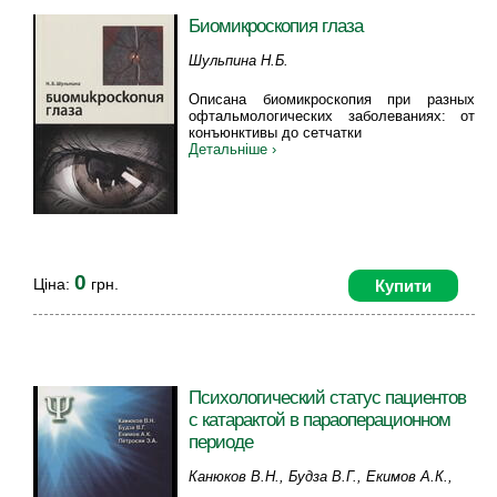
Биомикроскопия глаза
Шульпина Н.Б.
Описана биомикроскопия при разных
офтальмологических заболеваниях: от
конъюнктивы до сетчатки
Детальніше ›
0
Ціна:
грн.
Купити
Психологический статус пациентов
с катарактой в параоперационном
периоде
Канюков В.Н., Будза В.Г., Екимов А.К.,