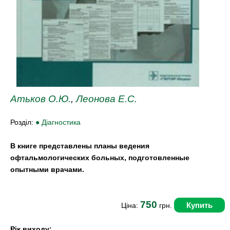
Атьков О.Ю.
,
Леонова Е.С.
Розділ:
● Діагностика
В книге представлены планы ведения
офтальмологических больных, подготовленные
опытными врачами.
750
Купить
Ціна:
грн.
Рік виходу: