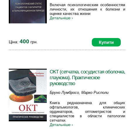
Петросян Э.А.
Включая психологическим особенностям
личности, их отношения к болезни и
оценке качества жизни
Детальніше ›
400
Ціна:
грн.
Купити
ОКТ (сетчатка, сосудистая оболочка,
глаукома). Практическое
руководство
Бруно Лумбросо, Марко Рисполи
Книга редназначена для общих
офтальмологов, клинических
ординаторов, оптометристов и
специалистов в области патологии
сетчатки.
Детальніше ›