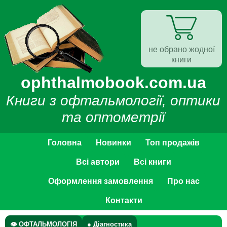
не обрано жодної
книги
ophthalmobook.com.ua
Книги з офтальмології, оптики
та оптометрії
Головна
Новинки
Топ продажів
Всі автори
Всі книги
Оформлення замовлення
Про нас
Контакти
👁 ОФТАЛЬМОЛОГІЯ
● Діагностика