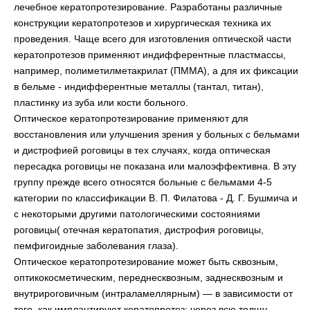
лечебное кератопротезирование. Разработаны различные
конструкции кератопротезов и хирургическая техника их
проведения. Чаще всего для изготовления оптической части
кератопротезов применяют индифферентные пластмассы,
например, полиметилметакрилат (ПММА), а для их фиксации
в бельме - индифферентные металлы (тантал, титан),
пластинку из зуба или кости больного.
Оптическое кератопротезирование применяют для
восстановления или улучшения зрения у больных с бельмами
и дистрофией роговицы в тех случаях, когда оптическая
пересадка роговицы не показана или малоэффективна. В эту
группу прежде всего относятся больные с бельмами 4-5
категории по классификации В. П. Филатова - Д. Г. Бушмича и
с некоторыми другими патологическими состояниями
роговицы( отечная кератопатия, дистрофия роговицы,
пемфигоидные заболевания глаза).
Оптическое кератопротезирование может быть сквозным,
оптикокосметическим, переднесквозным, заднесквозным и
внутрироговичным (интраламеллярным) — в зависимости от
того, как имплантируют кератопротез: через всю толщу