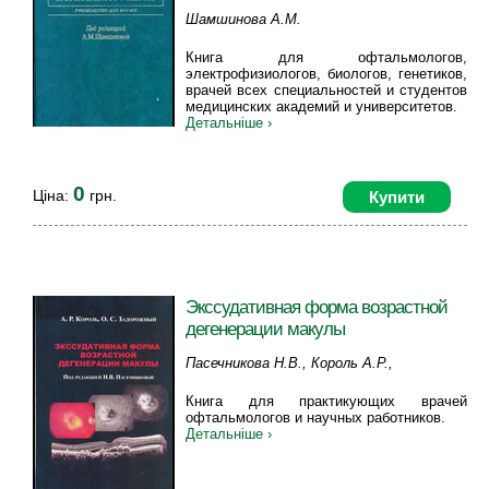
Шамшинова А.М.
Книга для офтальмологов,
электрофизиологов, биологов, генетиков,
врачей всех специальностей и студентов
медицинских академий и университетов.
Детальніше ›
0
Ціна:
грн.
Купити
Экссудативная форма возрастной
дегенерации макулы
Пасечникова Н.В., Король А.Р.,
Задорожный О.С.
Книга для практикующих врачей
офтальмологов и научных работников.
Детальніше ›