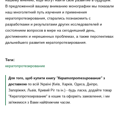
нашему мнению, еще могут найти свое развитие в будущем.
В предложенной вашему вниманию монографии мы показали
наш многолетний путь изучения и применения
кератопротезирования, старались познакомить с
разработками и результатами других исследователей и
состоянием вопросов в мире на сегодняшний день,
достижениях и нерешенных проблемах, а также перспективах
дальнейшего развития кератопротезирования.
Теги:
кератопротезирование
Для того, щоб купити книгу
"Кератопротезирование"
з
доставкою
по всій Україні (Київ, Харків, Одеса, Дніпро,
Запоріжжя, Львів, Кривий Ріг та ін.) - будь ласка, додайте товар
"Кератопротезирование" в кошик та оформіть замовлення, і ми
зв'яжемося з Вами найближчим часом.