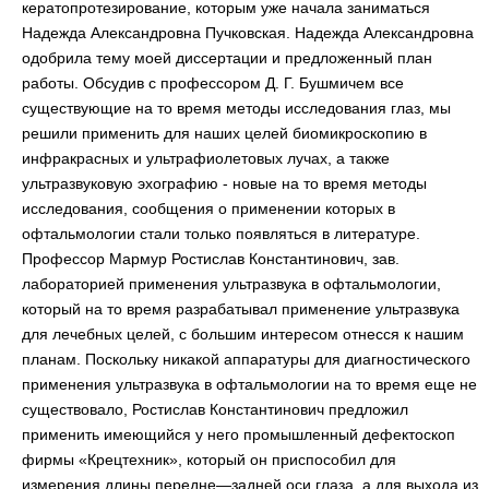
кератопротезирование, которым уже начала заниматься
Надежда Александровна Пучковская. Надежда Александровна
одобрила тему моей диссертации и предложенный план
работы. Обсудив с профессором Д. Г. Бушмичем все
существующие на то время методы исследования глаз, мы
решили применить для наших целей биомикроскопию в
инфракрасных и ультрафиолетовых лучах, а также
ультразвуковую эхографию - новые на то время методы
исследования, сообщения о применении которых в
офтальмологии стали только появляться в литературе.
Профессор Мармур Ростислав Константинович, зав.
лабораторией применения ультразвука в офтальмологии,
который на то время разрабатывал применение ультразвука
для лечебных целей, с большим интересом отнесся к нашим
планам. Поскольку никакой аппаратуры для диагностического
применения ультразвука в офтальмологии на то время еще не
существовало, Ростислав Константинович предложил
применить имеющийся у него промышленный дефектоскоп
фирмы «Крецтехник», который он приспособил для
измерения длины передне—задней оси глаза, а для выхода из