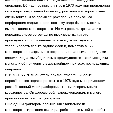
операции. Её идея возникла у нас в 1973 году при проведении
кератопротезирования больному, роговица у которого была
очень тонкая, и во время её расслоения произошла
перфорация задних слоев, поэтому надо было отложить
имплантацию кератопротеза. Но мы решили трепанацию
передних слоев роговицы не производить, как это
проводилось по применяемой в те годы методике, а
трепанировать только задние слои и, поместив в них
кератопротез, накрыть его нетрепанированными передними
слоями. Когда мы убедились в преимуществе такой методики,
мы стали её применять в дальнейшем при всех последующих
операциях.
В 1975-1977 гг. мной стали применяться т.н. «новые
неразборные» кератопротезы, а с 1978 года мы применяем
разработанный мной разборный, т.н. «универсальный»
кератопротез. Он хорошо себя зарекомендовал, и мы его
применяем по настоящее время.
Еще одним фактором повышения стабильности
кератопротезирования стали разработанные мной способы