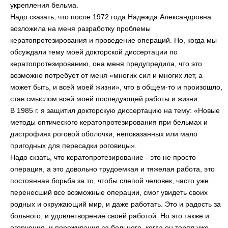
укрепления бельма.
Надо сказать, что после 1972 года Надежда Александровна
возложила на меня разработку проблемы
кератопротезирования и проведение операций. Но, когда мы
обсуждали тему моей докторской диссертации по
кератопротезированию, она меня предупредила, что это
возможно потребует от меня «многих сил и многих лет, а
может быть, и всей моей жизни», что в общем-то и произошло,
став смыслом всей моей последующей работы и жизни.
В 1985 г. я защитил докторскую диссертацию на тему: «Новые
методы оптического кератопротезирования при бельмах и
дистрофиях роговой оболочки, непоказанных или мало
пригодных для пересадки роговицы».
Надо скзать, что кератопротезирование - это не просто
операция, а это довольно трудоемкая и тяжелая работа, это
постоянная борьба за то, чтобы слепой человек, часто уже
перенесший все возможные операции, смог увидеть своих
родных и окружающий мир, и даже работать. Это и радость за
больного, и удовлетворение своей работой. Но это также и
огорчения, и переживания за больного, когда он терял уже