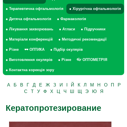
● Терапевтична офтальмологія
● Хірургічна офтальмологія
● Дитяча офтальмологія
● Фармакологія
● Лікування захворювань
● Атласи
● Підручники
● Матеріали конференцій
● Методичні рекомендації
● Різне
🕶 ОПТИКА
● Підбір окулярів
● Виготовлення окулярів
● Різне
👓 ОПТОМЕТРІЯ
● Контактна корекція зору
А
Б
В
Г
Д
Е
Ж
З
И
І
Й
К
Л
М
Н
О
П
Р
С
Т
У
Ф
Х
Ц
Ч
Ш
Щ
Э
Ю
Я
Кератопротезирование