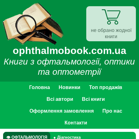
не обрано жодної
книги
ophthalmobook.com.ua
Книги з офтальмології, оптики
та оптометрії
Головна
Новинки
Топ продажів
Всі автори
Всі книги
Оформлення замовлення
Про нас
Контакти
👁 ОФТАЛЬМОЛОГІЯ
● Діагностика