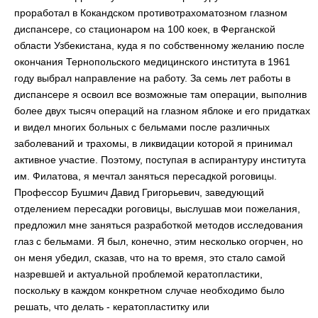
проработал в Кокандском противотрахоматозном глазном
диспансере, со стационаром на 100 коек, в Ферганской
области Узбекистана, куда я по собственному желанию после
окончания Тернопольского медицинского института в 1961
году выбрал направление на работу. За семь лет работы в
диспансере я освоил все возможные там операции, выполнив
более двух тысяч операций на глазном яблоке и его придатках
и видел многих больных с бельмами после различных
заболеваний и трахомы, в ликвидации которой я принимал
активное участие. Поэтому, поступая в аспирантуру института
им. Филатова, я мечтал заняться пересадкой роговицы.
Профессор Бушмич Давид Григорьевич, заведующий
отделением пересадки роговицы, выслушав мои пожелания,
предложил мне заняться разработкой методов исследования
глаз с бельмами. Я был, конечно, этим несколько огорчен, но
он меня убедил, сказав, что на то время, это стало самой
назревшей и актуальной проблемой кератопластики,
поскольку в каждом конкретном случае необходимо было
решать, что делать - кератопластитку или