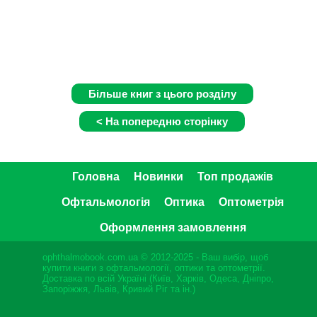
Головна
Новинки
Топ продажів
Офтальмологія
Оптика
Оптометрія
Оформлення замовлення
ophthalmobook.com.ua © 2012-2025 - Ваш вибір, щоб
купити книги з офтальмології, оптики та оптометрії.
Доставка по всій Україні (Київ, Харків, Одеса, Дніпро,
Запоріжжя, Львів, Кривий Ріг та ін.)