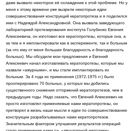
даже вызвало некоторое её охлаждение к этой проблеме. Но у
меня к этому времени уже вызрели некоторые идеи
совершенствования конструкций кератопротеза и я поделился
ими с Надеждой Александровной. Она вызвала заведующего
лабораторией протезирования института Голубенко Евгения
Алексеевича, он изготовил все кератопротезы, которые она, а
за тем и я имплантировали как в эксперименте, так и больным
(за что ему от меня большая благодарность и благодарность
больных). Мы обсудили мои предложения и Евгений
Алексеевич начал изготавливать кератопротезы, которые мы
назвали «ажурными», и мы стали имплантировать их
больным. За 4 года их применения (1972-1975 гг.) было
прооперировано 70 больных, у которых мы добились
существенного снижения отторжений кератопротезов, чем в
предыдущие годы. Надо сказать, что Евгений Алексеевич не
просто изготовлял применяемые нами кератопротезы, он
претворял в жизнь наши мысли и идеи по совершенствованию
конструкции разрабатываемых нами кератопротезов.
Значительным фактором улучшения результатов операций
стало применение нами т.н. «двухэтапной методики»